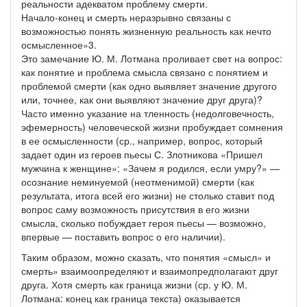
реальности адекватом проблему смерти.
Начало-конец и смерть неразрывно связаны с
возможностью понять жизненную реальность как нечто
осмысленное»3.
Это замечание Ю. М. Лотмана проливает свет на вопрос:
как понятие и проблема смысла связано с понятием и
проблемой смерти (как одно выявляет значение другого
или, точнее, как они выявляют значение друг друга)?
Часто именно указание на тленность (недолговечность,
эфемерность) человеческой жизни пробуждает сомнения
в ее осмысленности (ср., например, вопрос, который
задает один из героев пьесы С. Злотникова «Пришел
мужчина к женщине»: «Зачем я родился, если умру?» —
осознание неминуемой (неотменимой) смерти (как
результата, итога всей его жизни) не столько ставит под
вопрос саму возможность присутствия в его жизни
смысла, сколько побуждает героя пьесы — возможно,
впервые — поставить вопрос о его наличии).
Таким образом, можно сказать, что понятия «смысл» и
смерть» взаимоопределяют и взаимопредполагают друг
друга. Хотя смерть как граница жизни (ср. у Ю. М.
Лотмана: конец как граница текста) оказывается