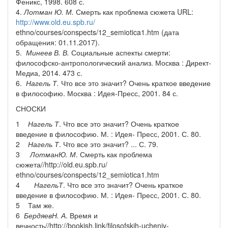
Феникс, 1998. 608 с.
4.
Лотман Ю. М.
Смерть как проблема сюжета URL:
http://www.old.eu.spb.ru/
ethno/courses/conspects/12_semiotica1.htm (дата
обращения: 01.11.2017).
5.
Минеев В. В.
Социальные аспекты смерти:
философско-антропологический анализ. Москва : Директ-
Медиа, 2014. 473 с.
6.
Нагель Т.
Что все это значит? Очень краткое введение
в философию. Москва : Идея-Пресс, 2001. 84 с.
СНОСКИ
1
Нагель Т
. Что все это значит? Очень краткое
введение в философию. М. : Идея- Пресс, 2001. С. 80.
2
Нагель Т
. Что все это значит? ... С. 79.
3
Лотман
Ю
.
М
. Смерть как проблема
сюжета//http://old.eu.spb.ru/
ethno/courses/conspects/12_semiotica1.htm
4
Нагель
Т
. Что все это значит? Очень краткое
введение в философию. М. : Идея- Пресс, 2001. С. 80.
5 Там же.
6
Бердяев
Н
.
А
. Время и
вечность//http://bookish.link/filosofskih-ucheniy-