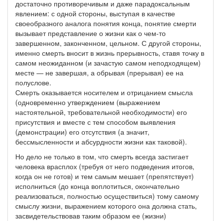
достаточно противоречивым и даже парадоксальным
явлением: с одной стороны, выступая в качестве
своеобразного аналога понятия конца, понятие смерти
вызывает представление о жизни как о чем-то
завершенном, законченном, цельном. С другой стороны,
именно смерть вносит в жизнь прерывность, ставя точку в
самом неожиданном (и зачастую самом неподходящем)
месте — не завершая, а обрывая (прерывая) ее на
полуслове.
Смерть оказывается носителем и отрицанием смысла
(одновременно утверждением (выражением
настоятельной, требовательной необходимости) его
присутствия и вместе с тем способом выявления
(демонстрации) его отсутствия (а значит,
бессмысленности и абсурдности жизни как таковой).
Но дело не только в том, что смерть всегда застигает
человека врасплох (требуя от него подведения итогов,
когда он не готов) и тем самым мешает (препятствует)
исполниться (до конца воплотиться, окончательно
реализоваться, полностью осуществиться) тому самому
смыслу жизни, выражением которого она должна стать,
засвидетельствовав таким образом ее (жизни)