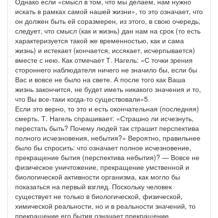
Однако если «смысл в том, что мы делаем, нам нужно
искать в рамках самой нашей жизни», то это означает, что
он должен быть ей соразмерен, из этого, в свою очередь,
следует, что смысл (как и жизнь) дан нам на срок (то есть
характеризуется такой же временностью, как и сама
жизнь) и истекает (кончается, иссякает, исчерпывается)
вместе с нею. Как отмечает Т. Нагель: «С точки зрения
стороннего наблюдателя ничего не значило бы, если бы
Вас и вовсе не было на свете. А после того как Ваша
жизнь закончится, не будет иметь никакого значения и то,
что Вы все-таки когда-то существовали»5.
Если это верно, то это и есть окончательная (последняя)
смерть. Т. Нагель спрашивает: «Страшно ли исчезнуть,
перестать быть? Почему людей так страшит перспектива
полного исчезновения, небытия?» Вероятно, правильнее
было бы спросить: что означает полное исчезновение,
прекращение бытия (перспектива небытия)? — Вовсе не
физическое уничтожение, прекращение умственной и
биологической активности организма, как могло бы
показаться на первый взгляд. Поскольку человек
существует не только в биологической, физической,
химической реальности, но и в реальности значений, то
прекращение его бытия означает прекращение