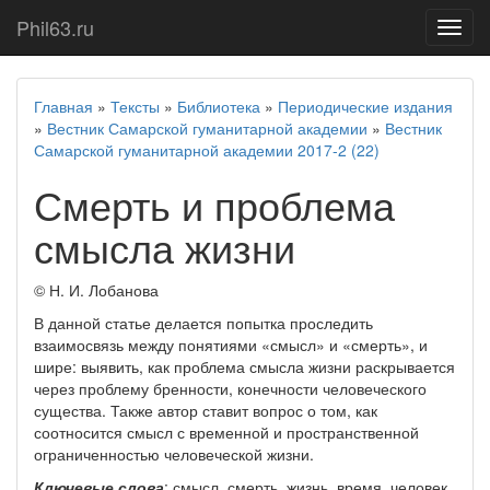
Phil63.ru
Показ
меню
Главная
»
Тексты
»
Библиотека
»
Периодические издания
»
Вестник Самарской гуманитарной академии
»
Вестник
Самарской гуманитарной академии 2017-2 (22)
Смерть и проблема
смысла жизни
© Н. И. Лобанова
В данной статье делается попытка проследить
взаимосвязь между понятиями «смысл» и «смерть», и
шире: выявить, как проблема смысла жизни раскрывается
через проблему бренности, конечности человеческого
существа. Также автор ставит вопрос о том, как
соотносится смысл с временной и пространственной
ограниченностью человеческой жизни.
Ключевые слова
: смысл, смерть, жизнь, время, человек.