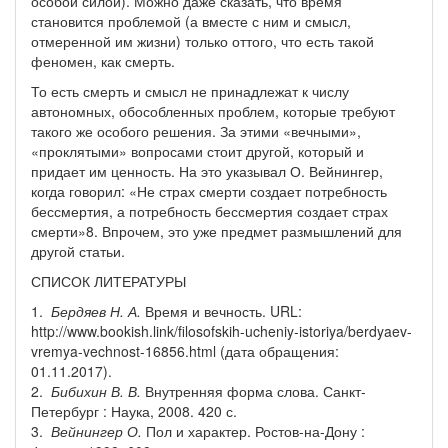
особой силой). Можно даже сказать, что время
становится проблемой (а вместе с ним и смысл,
отмеренной им жизни) только оттого, что есть такой
феномен, как смерть.
То есть смерть и смысл не принадлежат к числу
автономных, обособленных проблем, которые требуют
такого же особого решения. За этими «вечными»,
«проклятыми» вопросами стоит другой, который и
придает им ценность. На это указывал О. Вейнингер,
когда говорил: «Не страх смерти создает потребность
бессмертия, а потребность бессмертия создает страх
смерти»8. Впрочем, это уже предмет размышлений для
другой статьи.
СПИСОК ЛИТЕРАТУРЫ
1.
Бердяев Н. А.
Время и вечность. URL:
http://www.bookish.link/filosofskih-ucheniy-istoriya/berdyaev-
vremya-vechnost-16856.html (дата обращения:
01.11.2017).
2.
Бибихин В. В.
Внутренняя форма слова. Санкт-
Петербург : Наука, 2008. 420 с.
3.
Вейнингер О.
Пол и характер. Ростов-на-Дону :