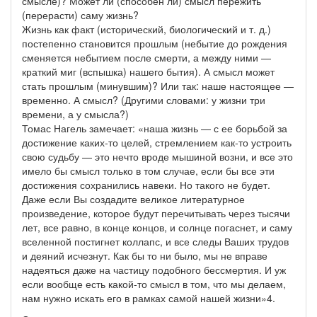
смысле)? Может ли (способен ли) смысл пережить
(перерасти) саму жизнь?
Жизнь как факт (исторический, биологический и т. д.)
постепенно становится прошлым (небытие до рождения
сменяется небытием после смерти, а между ними —
краткий миг (вспышка) нашего бытия). А смысл может
стать прошлым (минувшим)? Или так: наше настоящее —
временно. А смысл? (Другими словами: у жизни три
времени, а у смысла?)
Томас Нагель замечает: «наша жизнь — с ее борьбой за
достижение каких-то целей, стремлением как-то устроить
свою судьбу — это нечто вроде мышиной возни, и все это
имело бы смысл только в том случае, если бы все эти
достижения сохранились навеки. Но такого не будет.
Даже если Вы создадите великое литературное
произведение, которое будут перечитывать через тысячи
лет, все равно, в конце концов, и солнце погаснет, и саму
вселенной постигнет коллапс, и все следы Ваших трудов
и деяний исчезнут. Как бы то ни было, мы не вправе
надеяться даже на частицу подобного бессмертия. И уж
если вообще есть какой-то смысл в том, что мы делаем,
нам нужно искать его в рамках самой нашей жизни»4.