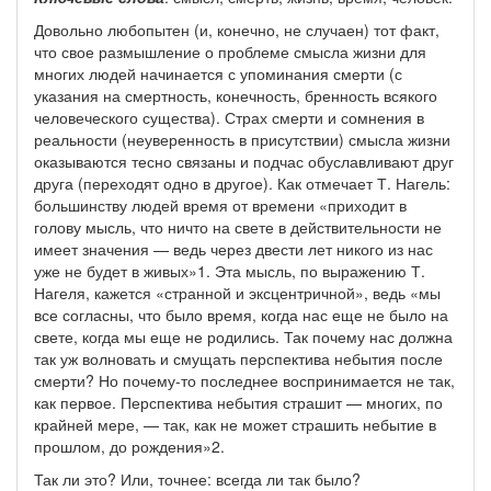
Довольно любопытен (и, конечно, не случаен) тот факт,
что свое размышление о проблеме смысла жизни для
многих людей начинается с упоминания смерти (с
указания на смертность, конечность, бренность всякого
человеческого существа). Страх смерти и сомнения в
реальности (неуверенность в присутствии) смысла жизни
оказываются тесно связаны и подчас обуславливают друг
друга (переходят одно в другое). Как отмечает Т. Нагель:
большинству людей время от времени «приходит в
голову мысль, что ничто на свете в действительности не
имеет значения — ведь через двести лет никого из нас
уже не будет в живых»1. Эта мысль, по выражению Т.
Нагеля, кажется «странной и эксцентричной», ведь «мы
все согласны, что было время, когда нас еще не было на
свете, когда мы еще не родились. Так почему нас должна
так уж волновать и смущать перспектива небытия после
смерти? Но почему-то последнее воспринимается не так,
как первое. Перспектива небытия страшит — многих, по
крайней мере, — так, как не может страшить небытие в
прошлом, до рождения»2.
Так ли это? Или, точнее: всегда ли так было?