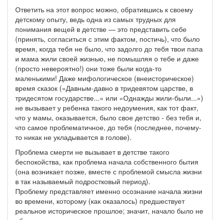
Ответить на этот вопрос можно, обратившись к своему
детскому опыту, ведь одна из самых трудных для
понимания вещей в детстве — это представить себе
(принять, согласиться с этим фактом, постичь), что было
время, когда тебя не было, что задолго до тебя твои папа
и мама жили своей жизнью, не помышляя о тебе и даже
(просто невероятно!) они тоже были когда-то
маленькими! Даже мифологическое (внеисторическое)
время сказок («Давным-давно в тридевятом царстве, в
тридесятом государстве...» или «Однажды жили-были...»)
не вызывает у ребенка такого недоумения, как тот факт,
что у мамы, оказывается, было свое детство - без тебя и,
что самое проблематичное, до тебя (последнее, почему-
то никак не укладывается в голове).
Проблема смерти не вызывает в детстве такого
беспокойства, как проблема начала собственного бытия
(она возникает позже, вместе с проблемой смысла жизни
в так называемый подростковый период).
Проблему представляет именно осознание начала жизни
во времени, которому (как оказалось) предшествует
реальное историческое прошлое; значит, начало было не