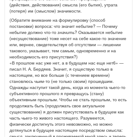
(действия, действования) смысла (его бытия), утрата
(потеря) им (смыслом) значимости.
(Обратите внимание на формулировку (способ
постановки) вопроса: что значит небытие? — Почему
небытие должно что-то
значить
? Оказывается небытие
(несуществование) тоже несет на себе какое-то значение
или, вернее, свидетельствуя об отсутствии — лишении
такового, указывает, тем самым, одновременно и на
необходимость его присутствия?)
«В прошлом нас уже нет, а в будущем нас еще нет6» —
писал Н. А. Бердяев. Значит, я существую только в
настоящем, но все больше (с течением времени)
становлюсь чьим-то (не только своим) прошедшим.
Однажды наступит такой день, когда из момента чьего-то
субъективного прошлого я превращусь (стану)
объективным прошлым. Чтобы не стать прошлым, то есть
продолжать быть (продолжать свое актуальное
существование) я должен присутствовать в будущем как
часть чьего-то живого настоящего. Разумеется,
физически достигнуть этого невозможно, но можно
дотянуться в будущее настоящее посредством смысла:
смысл, заключенный в проживаемой мной здесь и теперь