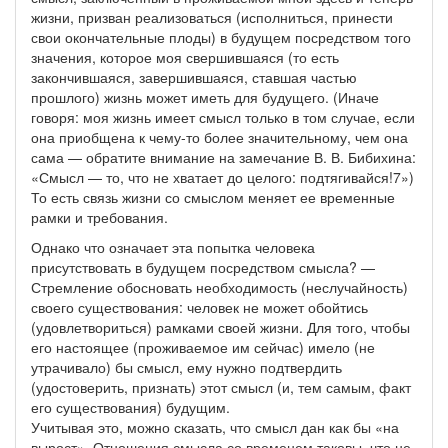
жизни, призван реализоваться (исполниться, принести
свои окончательные плоды) в будущем посредством того
значения, которое моя свершившаяся (то есть
закончившаяся, завершившаяся, ставшая частью
прошлого) жизнь может иметь для будущего. (Иначе
говоря: моя жизнь имеет смысл только в том случае, если
она приобщена к чему-то более значительному, чем она
сама — обратите внимание на замечание В. В. Бибихина:
«Смысл — то, что не хватает до целого: подтягивайся!7»)
То есть связь жизни со смыслом меняет ее временные
рамки и требования.
Однако что означает эта попытка человека
присутствовать в будущем посредством смысла? —
Стремление обосновать необходимость (неслучайность)
своего существования: человек не может обойтись
(удовлетвориться) рамками своей жизни. Для того, чтобы
его настоящее (проживаемое им сейчас) имело (не
утрачивало) бы смысл, ему нужно подтвердить
(удостоверить, признать) этот смысл (и, тем самым, факт
его существования) будущим.
Учитывая это, можно сказать, что смысл дан как бы «на
вырост». Отношения смысла со временем таковы, что не