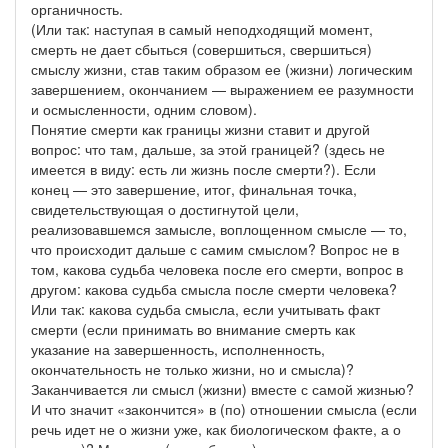
органичность.
(Или так: наступая в самый неподходящий момент,
смерть не дает сбыться (совершиться, свершиться)
смыслу жизни, став таким образом ее (жизни) логическим
завершением, окончанием — выражением ее разумности
и осмысленности, одним словом).
Понятие смерти как границы жизни ставит и другой
вопрос: что там, дальше, за этой границей? (здесь не
имеется в виду: есть ли жизнь после смерти?). Если
конец — это завершение, итог, финальная точка,
свидетельствующая о достигнутой цели,
реализовавшемся замысле, воплощенном смысле — то,
что происходит дальше с самим смыслом? Вопрос не в
том, какова судьба человека после его смерти, вопрос в
другом: какова судьба смысла после смерти человека?
Или так: какова судьба смысла, если учитывать факт
смерти (если принимать во внимание смерть как
указание на завершенность, исполненность,
окончательность не только жизни, но и смысла)?
Заканчивается ли смысл (жизни) вместе с самой жизнью?
И что значит «закончится» в (по) отношении смысла (если
речь идет не о жизни уже, как биологическом факте, а о