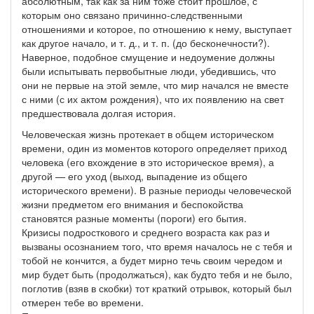
абсолютным, так как за ним тоже стоит прошлое, с
которым оно связано причинно-следственными
отношениями и которое, по отношению к нему, выступает
как другое начало, и т. д., и т. п. (до бесконечности?).
Наверное, подобное смущение и недоумение должны
были испытывать первобытные люди, убедившись, что
они не первые на этой земле, что мир начался не вместе
с ними (с их актом рождения), что их появлению на свет
предшествовала долгая история.
Человеческая жизнь протекает в общем историческом
времени, один из моментов которого определяет приход
человека (его вхождение в это историческое время), а
другой — его уход (выход, выпадение из общего
исторического времени). В разные периоды человеческой
жизни предметом его внимания и беспокойства
становятся разные моменты (пороги) его бытия.
Кризисы подросткового и среднего возраста как раз и
вызваны осознанием того, что время началось не с тебя и
тобой не кончится, а будет мирно течь своим чередом и
мир будет быть (продолжаться), как будто тебя и не было,
поглотив (взяв в скобки) тот краткий отрывок, который был
отмерен тебе во времени.