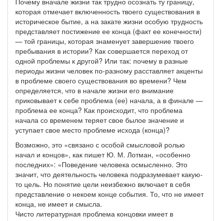
Почему вначале жизни так трудно осознать ту границу,
которая отмечает включенность твоего существования в
историческое бытие, а на закате жизни особую трудность
представляет постижение ее конца (факт ее конечности)
— той границы, которая знаменует завершение твоего
пребывания в истории? Как совершается переход от
одной проблемы к другой? Или так: почему в разные
периоды жизни человек по-разному расставляет акценты
в проблеме своего существования во времени? Чем
определяется, что в начале жизни его внимание
приковывает к себе проблема (ее) начала, а в финале —
проблема ее конца? Как происходит, что проблема
начала со временем теряет свое былое значение и
уступает свое место проблеме исхода (конца)?
Возможно, это «связано с особой смысловой ролью
начал и концов», как пишет Ю. М. Лотман, «особенно
последних»: «Поведение человека осмысленно. Это
значит, что деятельность человека подразумевает какую-
то цель. Но понятие цели неизбежно включает в себя
представление о некоем конце события. То, что не имеет
конца, не имеет и смысла.
Чисто литературная проблема концовки имеет в