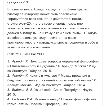
суждения»19.
В понятии вкуса Арендт находила то общее чувство,
благодаря которому может быть обеспечено
«присутствие всех тех, кто, в действительности,
отсутствует»20, и это в свою очередь позволяло
заключить, что «во вкусе решается не только, как мир
должен выглядеть, но и кому с кем в нем быть»21. Такую
же сберегательную силу, несмотря на свою
противоречивость и парадоксальность, содержит в себе и
«слепое пятно» мышления.
СПИСОК ЛИТЕРАТУРЫ
1.
Арендт Х.
Некоторые вопросы моральной философии
// Ответственность и суждение / Х. Арендт. Москва : Изд-
во Института Гайдара, 2015.
2.
Арендт Х.
Кризис в культуре // Между прошлым и
будущим. Восемь упражнений в политической мысли / Х.
Арендт. Москва : Изд-во Института Гайдара, 2014.
3.
Бибихин В. В.
Узнай себя. Санкт-Петербург : Наука,
2015.
4.
Гадамер Х.-Г.
Истина и метод: Основы философской
герменевтики. Москва : Прогресс, 1988.