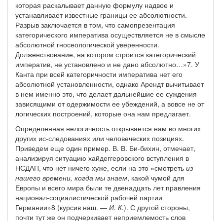
которая раскалывает данную формулу надвое и
устанавливает известные границы ее абсолютности.
Разрыв заключается в том, что самопрезентация
категорического императива осуществляется не в смысле
абсолютной гносеологической уверенности.
Долженствование, на котором строится категорический
императив, не установлено и не дано абсолютно…»7. У
Канта при всей категоричности императива нет его
абсолютной установленности, однако Арендт вычитывает
в нем именно это, что делает дальнейшие ее суждения
зависящими от одержимости ее убеждений, а вовсе не от
логических построений, которые она нам предлагает.
Определенная нелогичность открывается нам во многих
других ис-следованиях или человеческих позициях.
Приведем еще один пример. В. В. Би-бихин, отмечает,
анализируя ситуацию хайдеггеровского вступления в
НСДАП, что нет ничего хуже, если на это «смотреть
из
нашего времени, когда мы знаем
, какой чумой для
Европы и всего мира были те двенадцать лет правления
национал-социалистической рабочей партии
Германии»8 (курсив наш. —
И. К.
). С другой стороны,
почти тут же он подчеркивает неприемлемость слов