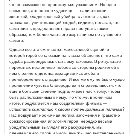
что невозможно не проникнуться уважением. Но одно-
временно, это полное чудовище — садистически
жестокий, хладнокровный убийца, с легкостью, как
тараканов, уничтожающий людей, видимо, полагая, что
сама жизнь предоставляет право поступать таким
образом, тем более часть его жертв ничем не лучше его
самого.
Однако все это смягчается жалостливой сценой, в
которой герой со слезами на глазах объясняет, что сама
судьба распорядилась стать ему таковым. В ре-зультате
пережитых постоянных побоев со стороны родителей в
нем с раннего детства взращивались злоба и
пренебрежение к страданию. И все же ему не было чуждо
проявление чувства благородства и справедливости, что
еще в большей степени подталкивает нас к тому, чтобы
быть расположенным к нему. Но что же, в конечном
итоге, предлагается нам создателями фильма —
испытать симпатию к своим потенциальным палачам
?
Нас подкупает ироничная логика изложения и грамотно
срежиссированная апология героя, нередко весьма
убедительными выглядят его рассуждения, мы
пленяемся его силой и умом, выигрышно выставленными