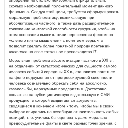
определяя не столько неизбежный отрицательный,
сколько необходимый положительный момент данного
феномена. Следуя этой цели, требуется сформулировать
моральную проблематику, возникающую при
абсолютизации частного, а также дать расширительное
толкование кантовской способности суждения, чтобы на
этом основании выявить точки пересечения феномена
«слепого пятна мышления» с понятием веры, что
позволит сделать более понятной природу претензий
частного
на свое тотальное превосходство17.
Моральная проблема абсолютизации частного в XXI в.,
на отдалении от катастрофических для сущности самого
человека событий середины XX в., становится понятнее
на фоне недоумения от прогрессирующей склонности
человека сознательно обрекать себя на абсолютно,
казалось бы, неразумные предприятия. Достаточно
сослаться на публицистическую издательскую и СМИ
продукцию, в которой выдвигаются аргументы,
сводящиеся в конечном итоге к тому, чтобы мы в своих
выборах опирались на всеобщую относительность любых
позиций, т. е. учились бы оценивать даже морально
предосудительные факты в свете разных точек зрения, с