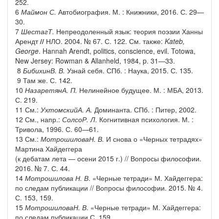
252.
6
Маймон С.
Автобиография. М. : Книжники, 2016. С. 29—
30.
7
Шестаг
Т
.
Непреодоленный язык: теория поэзии Ханны
Арендт
//
НЛО. 2004. № 67. С. 122. См. также:
Kateb,
George
. Hannah Arendt, politics, conscience, evil. Totowa,
New Jersey: Rowman & Allanheld, 1984, p. 31—33.
8
Бибихин
В
.
В
.
Узнай себя. СПб. : Наука, 2015. С. 135.
9 Там же. С. 142.
10
Назаретян
А
.
П
.
Нелинейное будущее. М. : МБА, 2013.
С. 219.
11 См.:
Ухтомский
А
.
А
.
Доминанта. СПб. : Питер, 2002.
12 См., напр.:
Солсо
Р
.
Л
.
Когнитивная психология. М. :
Тривола, 1996. С. 60—61.
13 См.:
Мотрошилова
Н
.
В
.
И снова о «Черных тетрадях»
Мартина Хайдеггера
(к дебатам лета — осени 2015 г.) // Вопросы философии.
2016. № 7. С. 44.
14
Мотрошилова Н. В
. «Черные тетради» М. Хайдеггера:
по следам публикации // Вопросы философии. 2015. № 4.
С. 153, 159.
15
Мотрошилова
Н
.
В
. «Черные тетради» М. Хайдеггера:
по следам публикации С. 159.