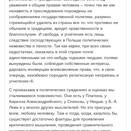
уважения к общим правам человека – точно так же как
ненависть и преследования порождены не
соображениями государственной политики, разумно
стремящейся удалить из страны все то, что противно ее
обычаям и традициям, вредит нравственности и
благополучию. И свобода, и угнетение есть лишь
следствие господствующих в Польше политических
невежества и лености. Так как евреи, при всех своих
недостатках, оказались в этой стране почти
единственными на что-нибудь годными людьми, поляки
вынуждены были, соблюдая собственные интересы,
даровать иноверцам всевозможные права, что, в свою
очередь, неизбежно породило религиозную неприязнь и
угнетение»6.
С промахами в политических суждениях и оценках мы
сталкиваемся повсеместно. Они есть у Платона, у
Кирилла Александрийского, у Спинозы, у Ницше, у Б.-А.
Леви и у многих других мыслителей. Но это присуще
всем, любому человеку. Там и тогда, когда, казалось бы,
существует достаточно фактуры для проявления
критического мышления, проведения сравнительного
анализа и получения взвешенного вывода, мы вдруг