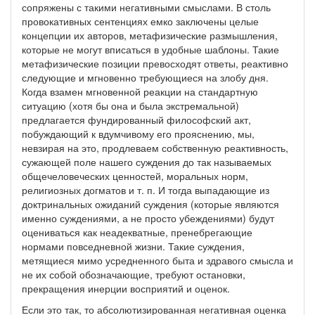
сопряжены с такими негативными смыслами. В столь
провокативных сентенциях емко заключены целые
концепции их авторов, метафизические размышления,
которые не могут вписаться в удобные шаблоны. Такие
метафизические позиции превосходят ответы, реактивно
следующие и мгновенно требующиеся на злобу дня.
Когда взамен мгновенной реакции на стандартную
ситуацию (хотя бы она и была экстремальной)
предлагается фундированный философский акт,
побуждающий к вдумчивому его прояснению, мы,
невзирая на это, продлеваем собственную реактивность,
сужающей поле нашего суждения до так называемых
общечеловеческих ценностей, моральных норм,
религиозных догматов и т. п. И тогда выпадающие из
доктринальных ожиданий суждения (которые являются
именно суждениями, а не просто убеждениями) будут
оцениваться как неадекватные, пренебрегающие
нормами повседневной жизни. Такие суждения,
метящиеся мимо усредненного быта и здравого смысла и
не их собой обозначающие, требуют остановки,
прекращения инерции восприятий и оценок.
Если это так, то абсолютизированная негативная оценка