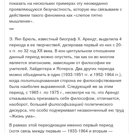
показать на нескольких примерах эту неожиданно
проявляющуюся безучастность, которую мы связываем с
действием такого феномена как «слепое пятно
мышление».
***
Э. Янг-Брюль, известный биограф Х. Арендт, выделила 4
периода в ее творчестве4, датировав первый из них с 20-
х гг. по 32 год XX века. В кон-цептуальном отношении
данный период можно опустить, так как он во многом
является эпигонским, зависящим от философии ее
учителей, Хайдеггера и Ясперса. Два других периода
можно объединить в один (1933-1951 гг. и 1952-1964 гг.),
когда
политизированная
сторона ее философствования
была наиболее выраженной. Следующий же за этим
период, с 1965 г. по 1975 г., несмотря на то, что Арендт
отказывалась признавать себя философом, отличается,
наоборот, большей
философизацией
политического
дискурса, что особо подчеркивает незаконченный ею труд
«Жизнь ума».
В рамках этой периодизации именно первый период
(хотя связь между первым — 1933-1964 и вторым —