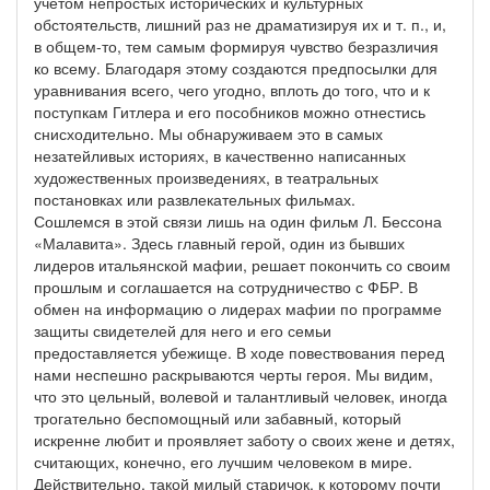
учетом непростых исторических и культурных
обстоятельств, лишний раз не драматизируя их и т. п., и,
в общем-то, тем самым формируя чувство безразличия
ко всему. Благодаря этому создаются предпосылки для
уравнивания всего, чего угодно, вплоть до того, что и к
поступкам Гитлера и его пособников можно отнестись
снисходительно. Мы обнаруживаем это в самых
незатейливых историях, в качественно написанных
художественных произведениях, в театральных
постановках или развлекательных фильмах.
Сошлемся в этой связи лишь на один фильм Л. Бессона
«Малавита». Здесь главный герой, один из бывших
лидеров итальянской мафии, решает покончить со своим
прошлым и соглашается на сотрудничество с ФБР. В
обмен на информацию о лидерах мафии по программе
защиты свидетелей для него и его семьи
предоставляется убежище. В ходе повествования перед
нами неспешно раскрываются черты героя. Мы видим,
что это цельный, волевой и талантливый человек, иногда
трогательно беспомощный или забавный, который
искренне любит и проявляет заботу о своих жене и детях,
считающих, конечно, его лучшим человеком в мире.
Действительно, такой милый старичок, к которому почти