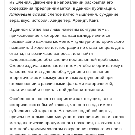
мышления. Движение в направлении раскрытия его
содержания предпринимается в данной публикации.
Ключевые слова
: слепое пятно мышления, суждение,
вера, вкус, история, Хайдеггер, Арендт, Кант.
В данной статье мы лишь наметим контуры темы,
прикосновение к которой, на наш взгляд, является
чрезвычайно важным моментом культурно-исторического
познания. В ходе ее ил-люстрации не ставится цель дать
ответы, на возникшие вопросы, или найти
исчерпывающее объяснение поставленной проблемы.
Скорее задача заключается в том, чтобы очертить тему в
качестве мотива для ее обсуждения и вы-явления
теоретических и коммуникативных затруднений при
столкновении с различными фактами исторической,
политической и социаль-ной действительности.
Особенность нашего восприятия как текущих, так и
исторических событий такова, что оно всегда имеет
субъективный характер. На-личие подобной черты,
причем не только сию-минутного восприятия, но и вполне
методологически продуманного познания, оказывается
тем необходимым залогом сохранения каждого из нас в
качестве живого человека, реализующегося как