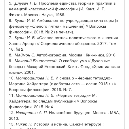
5.
Длугач Т. Б.
Проблема единства теории и практики в
немецкой классической философии (И. Кант, И. Г.
Фихте). Москва : Наука, 1986.
6.
Кузин И. В.
Амбивалентно-учреждающая сила веры (к
феномену «слепого пятна» мышления) // Вопросы
философии. 2018. № 2 (в печати).
7.
Кузин И. В.
«Слепое пятно» политического мышления
Ханны Арендт // Социологическое обозрение. 2017. Том
16. № 2.
8.
Маймон С.
Автобиография. Москва : Книжники, 2016.
9.
Макарий Египетский.
О свободе ума // Духовные
беседы / Макарий Египетский. Клин : Фонд «Христианская
жизнь», 2001.
10.
Мотрошилова Н. В.
И снова о «Черных тетрадях»
Мартина Хайдеггера (к дебатам лета — осени 2015 г.) //
Вопросы философии. 2016. № 7.
11.
Мотрошилова Н. В.
«Черные тетради» М.
Хайдеггера: по следам публикации // Вопросы
философии. 2015. № 4.
12.
Назаретян А. П.
Нелинейное будущее. Москва : МБА,
2013.
13.
Рикер П.
История и истина. Санкт-Петербург :