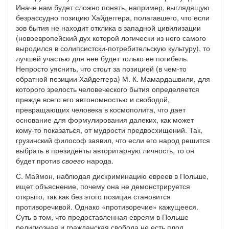
Иначе нам будет сложно понять, например, выглядящую
безрассудно позицию Хайдеггера, полагавшего, что если
зов бытия не находит отклика в западной цивилизации
(новоевропейский дух которой логически из него самого
выродился в солипсистски-потребительскую культуру), то
лучшей участью для нее будет только ее погибель.
Непросто уяснить, что сто
и
т за позицией (в чем-то
обратной позиции Хайдеггера) М. К. Мамардашвили, для
которого зрелость человеческого бытия определяется
прежде всего его автономностью и свободой,
превращающих человека в космополита, что дает
основание для формулирования далеких, как может
кому-то показаться, от мудрости предвосхищений. Так,
грузинский философ заявил, что если его народ решится
выбрать в президенты авторитарную личность, то он
будет против
своего
народа.
С. Маймон, наблюдая дискриминацию евреев в Польше,
ищет объяснение, почему она не демонстрируется
открыто, так как без этого позиция становится
противоречивой. Однако «противоречие» кажущееся.
Суть в том, что предоставленная евреям в Польше
религиозная и гражданская свобода не есть плод