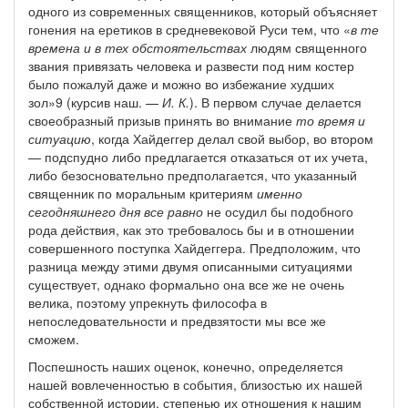
одного из современных священников, который объясняет
гонения на еретиков в средневековой Руси тем, что «
в те
времена и в тех обстоятельствах
людям священного
звания привязать человека и развести под ним костер
было пожалуй даже и можно во избежание худших
зол»9 (курсив наш. —
И. К.
). В первом случае делается
своеобразный призыв принять во внимание
то время и
ситуацию
, когда Хайдеггер делал свой выбор, во втором
— подспудно либо предлагается отказаться от их учета,
либо безосновательно предполагается, что указанный
священник по моральным критериям
именно
сегодняшнего дня все равно
не осудил бы подобного
рода действия, как это требовалось бы и в отношении
совершенного поступка Хайдеггера. Предположим, что
разница между этими двумя описанными ситуациями
существует, однако формально она все же не очень
велика, поэтому упрекнуть философа в
непоследовательности и предвзятости мы все же
сможем.
Поспешность наших оценок, конечно, определяется
нашей вовлеченностью в события, близостью их нашей
собственной истории, степенью их отношения к нашим