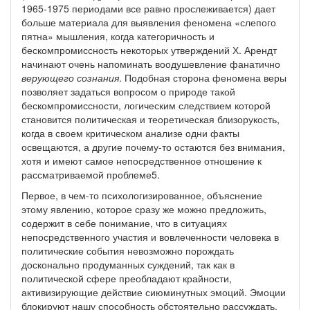
1965-1975 периодами все равно прослеживается) дает
больше материала для выявления феномена «слепого
пятна» мышления, когда категоричность и
бескомпромиссность некоторых утверждений Х. Арендт
начинают очень напоминать воодушевление фанатично
верующего сознания
. Подобная сторона феномена веры
позволяет задаться вопросом о природе такой
бескомпромиссности, логическим следствием которой
становится политическая и теоретическая близорукость,
когда в своем критическом анализе одни факты
освещаются, а другие почему-то остаются без внимания,
хотя и имеют самое непосредственное отношение к
рассматриваемой проблеме5.
Первое, в чем-то психологизированное, объяснение
этому явлению, которое сразу же можно предложить,
содержит в себе понимание, что в ситуациях
непосредственного участия и вовлеченности человека в
политические события невозможно порождать
досконально продуманных суждений, так как в
политической сфере преобладают крайности,
активизирующие действие сиюминутных эмоций. Эмоции
блокируют нашу способность обстоятельно рассуждать.