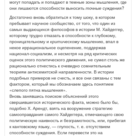
могут попадать и попадают в темные зоны мышления, где
они лишаются способности выносить
точные
суждения?
Достаточно вновь обратиться к тому шоку, в котором
пребывает научное сообщество, от того, что один из
самых выдающихся философов в истории М. Хайдеггер,
которому трудно отказать в способности к глубокому,
проницательному и
критическому
мышлению, впал в
некое иррациональное оцепенение, поддержав
национал-социализм, и несмотря на ряд критических
оценок этого политического движения, не сумел столь же
рационально отнестись к очевидно сомнительным
теориям антисемитской направленности. В истории
подобных примеров не счесть, и все они связаны с тем
фактором, который мы обозначаем здесь понятием
«слепого пятна мышления».
Вновь занявшись поиском объяснений этого
свершившегося исторического факта, можно было бы,
подобно Х. Арендт, взять на вооружение стратегию
самооправдания самого Хайдеггера, отмечающего свою
политическую наивность и безграмотность, или, прибегая
к кантовскому языку, — глупость, т. е. отсутствием
способности суждения. Если перевести это на