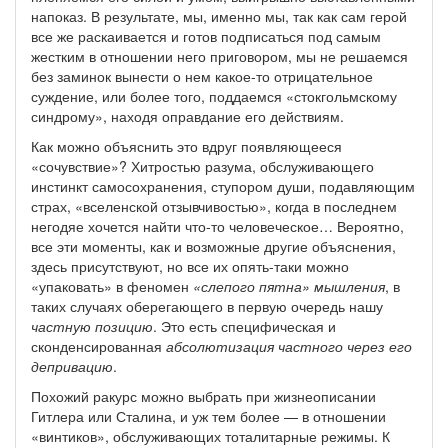
напоказ. В результате, мы, именно мы, так как сам герой
все же раскаивается и готов подписаться под самым
жестким в отношении него приговором, мы не решаемся
без заминок вынести о нем какое-то отрицательное
суждение, или более того, поддаемся «стокгольмскому
синдрому», находя оправдание его действиям.
Как можно объяснить это вдруг появляющееся
«сочувствие»? Хитростью разума, обслуживающего
инстинкт самосохранения, ступором души, подавляющим
страх, «вселенской отзывчивостью», когда в последнем
негодяе хочется найти что-то человеческое… Вероятно,
все эти моменты, как и возможные другие объяснения,
здесь присутствуют, но все их опять-таки можно
«упаковать» в феномен
«слепого пятна» мышления
, в
таких случаях оберегающего в первую очередь нашу
частную позицию
. Это есть специфическая и
сконденсированная
абсолютизация частного через его
депривацию
.
Похожий ракурс можно выбрать при жизнеописании
Гитлера или Сталина, и уж тем более — в отношении
«винтиков», обслуживающих тоталитарные режимы. К