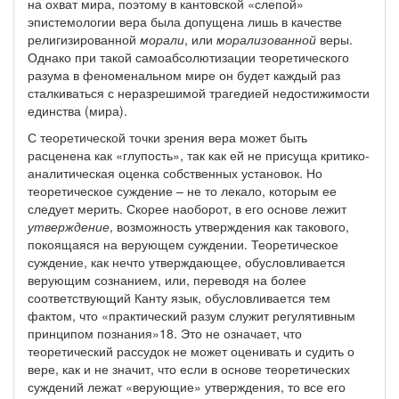
на охват мира, поэтому в кантовской «слепой»
эпистемологии вера была допущена лишь в качестве
религизированной
морали
, или
морализованной
веры.
Однако при такой самоабсолютизации теоретического
разума в феноменальном мире он будет каждый раз
сталкиваться с неразрешимой трагедией недостижимости
единства (мира).
С теоретической точки зрения вера может быть
расценена как «глупость», так как ей не присуща критико-
аналитическая оценка собственных установок. Но
теоретическое суждение – не то лекало, которым ее
следует мерить. Скорее наоборот, в его основе лежит
утверждение
, возможность утверждения как такового,
покоящаяся на верующем суждении. Теоретическое
суждение, как нечто утверждающее, обусловливается
верующим сознанием, или, переводя на более
соответствующий Канту язык, обусловливается тем
фактом, что «практический разум служит регулятивным
принципом познания»18. Это не означает, что
теоретический рассудок не может оценивать и судить о
вере, как и не значит, что если в основе теоретических
суждений лежат «верующие» утверждения, то все его