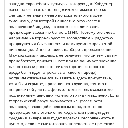
западно-европейской культуры, которую дал Хайдеггер,
вовсе не означает, что он целиком списывает ее со
счетов, и не видит ничего положительного в идее
гуманизма, для которой ценностью оказывается
человеческий индивид, в своем возвеличивании
предающий забвению бытие Dasein. Поэтому его слова
напрямую не коррелируют со злорадством и радостью
предвкушения близящегося и неминуемого краха этой
цивилизации. И точно также, наоборот, превознесение
Мамардашвили индивида не означает, что он тем самым
пренебрегает, приуменьшает или не понимает значение
для его жизни родового начала (против которого он,
вроде бы, и идет, отрекаясь от своего народа).
Когда мы отказываемся выявлять и здесь присутствие,
хотя бы и скрытое, нравственного чувства, взятого в
непривычной для нас форме, то мы вновь оказываемся
под влиянием действия «слепого пятна» мышления. Если
теоретический разум вырывается из целостности
человека, являющейся сложным порядком, то он
превращается в отвлеченно-ходульный принцип для
суждения. В вере ему будет видеться беспочвенность и
пустота, если не смехотворная нелепость ее претензий