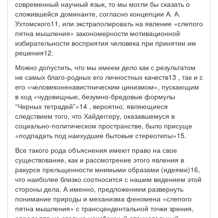
современный научный язык, то мы могли бы сказать о
сложившейся доминанте, согласно концепции А. А.
Ухтомского11, или экстраполировать на явление «слепого
пятна мышления» закономерности мотивационной
избирательности восприятия человека при принятии им
решения12.
Можно допустить, что мы имеем дело как с результатом
не самых благо-родных его личностных качеств13 , так и с
его «человеконенавистническим цинизмом», пускающим
в ход «чудовищные, безумно-бредовые формулы
“Черных тетрадей”»14 , вероятно, являющиеся
следствием того, что Хайдеггеру, оказавшемуся в
социально-политическом пространстве, было присуще
«подпадать под наихудшие бытовые стереотипы»15.
Все такого рода объяснения имеют право на свое
существование, как и рассмотрение этого явления в
ракурсе прельщенности мнимыми образами (идеями)16,
что наиболее близко соотносится с нашим видением этой
стороны дела. А именно, предложением развернуть
понимание природы и механизма феномена «слепого
пятна мышления» с трансцендентальной точки зрения,