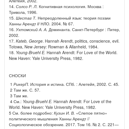
Алетейя, 2002.
14.
Солсо Р. Л.
Когнитивная психология. Москва :
Тривола, 1996.
15.
Шестаг Т.
Непреодоленный язык: теория поэзии
Ханны Арендт
//
НЛО. 2004. № 67.
16.
Ухтомский А. А.
Доминанта. Санкт-Петербург : Питер,
2002.
17.
Kateb, George
. Hannah Arendt, politics, conscience, evil.
Totowa, New Jersey: Rowman & Allanheld, 1984.
18.
Young-Bruehl E.
Hannah Arendt: For Love of the World.
New Haven: Yale University Press, 1982.
СНОСКИ
1
Рикер
П
.
История и истина. СПб. : Алетейя, 2002. С. 45.
2 Там же. С. 57.
3 Там же.
4 См.:
Young-Bruehl E.
Hannah Arendt: For Love of the
World. New Haven: Yale University Press, 1982.
5 См. более подробно:
Кузин И. В.
«Слепое пятно»
политического мышления Ханны Арендт //
Социологическое обозрение. 2017. Том 16. № 2. С. 221—