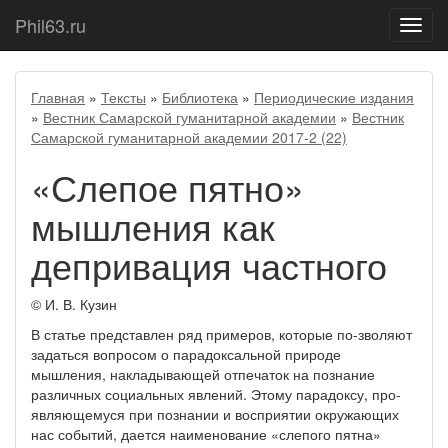
Phil63.ru
Показ
меню
Главная
»
Тексты
»
Библиотека
»
Периодические издания
»
Вестник Самарской гуманитарной академии
»
Вестник
Самарской гуманитарной академии 2017-2 (22)
«Слепое пятно»
мышления как
депривация частного
© И. В. Кузин
В статье представлен ряд примеров, которые по-зволяют
задаться вопросом о парадоксальной природе
мышления, накладывающей отпечаток на познание
различных социальных явлений. Этому парадоксу, про-
являющемуся при познании и восприятии окружающих
нас событий, дается наименование «слепого пятна»