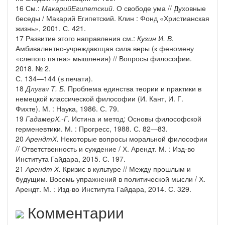
16 См.:
Макарий
Египетский
. О свободе ума // Духовные
беседы / Макарий Египетский. Клин : Фонд «Христианская
жизнь», 2001. С. 421.
17 Развитие этого направления см.:
Кузин И. В.
Амбивалентно-учреждающая сила веры (к феномену
«слепого пятна» мышления) // Вопросы философии.
2018. № 2.
С. 134—144 (в печати).
18
Длугач Т. Б.
Проблема единства теории и практики в
немецкой классической философии (И. Кант, И. Г.
Фихте). М. : Наука, 1986. С. 79.
19
Гадамер
Х
.-
Г
.
Истина и метод: Основы философской
герменевтики. М. : Прогресс, 1988. С. 82—83.
20
Арендт
Х
.
Некоторые вопросы моральной философии
// Ответственность и суждение / Х. Арендт. М. : Изд-во
Института Гайдара, 2015. С. 197.
21
Арендт Х.
Кризис в культуре // Между прошлым и
будущим. Восемь упражнений в политической мысли / Х.
Арендт. М. : Изд-во Института Гайдара, 2014. С. 329.
Комментарии