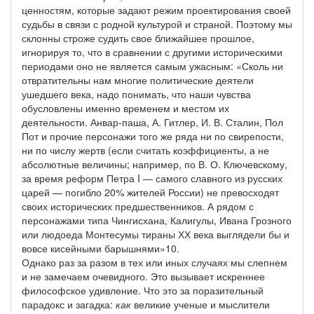
ценностям, которые задают режим проектирования своей
судьбы в связи с родной культурой и страной. Поэтому мы
склонны строже судить свое ближайшее прошлое,
игнорируя то, что в сравнении с другими историческими
периодами оно не является самым ужасным: «Сколь ни
отвратительны нам многие политические деятели
ушедшего века, надо понимать, что наши чувства
обусловлены именно временем и местом их
деятельности. Анвар-паша, А. Гитлер, И. В. Сталин, Пол
Пот и прочие персонажи того же ряда ни по свирепости,
ни по числу жертв (если считать коэффициенты, а не
абсолютные величины; например, по В. О. Ключевскому,
за время реформ Петра I — самого славного из русских
царей — погибло 20% жителей России) не превосходят
своих исторических предшественников. А рядом с
персонажами типа Чингисхана, Калигулы, Ивана Грозного
или людоеда Монтесумы тираны ХХ века выглядели бы и
вовсе кисейными барышнями»10.
Однако раз за разом в тех или иных случаях мы слепнем
и не замечаем очевидного. Это вызывает искреннее
философское удивление. Что это за поразительный
парадокс и загадка:
как
великие ученые и мыслители