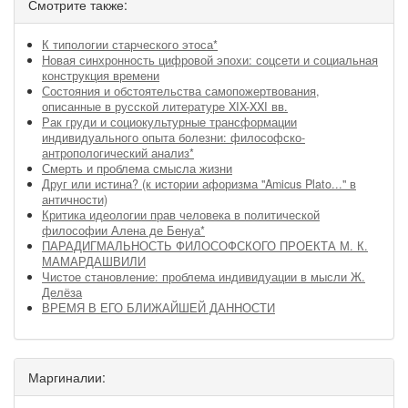
Смотрите также:
К типологии старческого этоса*
Новая синхронность цифровой эпохи: соцсети и социальная
конструкция времени
Состояния и обстоятельства самопожертвования,
описанные в русской литературе XIX-XXI вв.
Рак груди и социокультурные трансформации
индивидуального опыта болезни: философско-
антропологический анализ*
Смерть и проблема смысла жизни
Друг или истина? (к истории афоризма "Amicus Plato..." в
античности)
Критика идеологии прав человека в политической
философии Алена де Бенуа*
ПАРАДИГМАЛЬНОСТЬ ФИЛОСОФСКОГО ПРОЕКТА М. К.
МАМАРДАШВИЛИ
Чистое становление: проблема индивидуации в мысли Ж.
Делёза
ВРЕМЯ В ЕГО БЛИЖАЙШЕЙ ДАННОСТИ
Маргиналии: