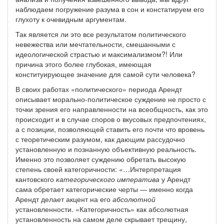
наблюдаем погружение разума в сон и констатируем его
глухоту к очевидным аргументам.
Так является ли это все результатом политического
невежества или мечтательности, смешанными с
идеологической страстью и максимализмом?! Или
причина этого более глубокая, имеющая
конституирующее значение для самой сути человека?
В своих работах «политического» периода Арендт
описывает морально-политическое суждение не просто с
точки зрения его направленности на всеобщность, как это
происходит и в случае споров о вкусовых предпочтениях,
а с позиции, позволяющей ставить его почти что вровень
с теоретическим разумом, как дающим рассудочно
установленную и познанную объективную реальность.
Именно это позволяет суждению обретать высокую
степень своей категоричности: «…Интерпретация
кантовского
категорического императива
у Арендт
сама обретает категорические черты — именно когда
Арендт делает акцент на его
абсолютной
установленности. «Категоричность» как абсолютная
установленность на самом деле скрывает трещину,