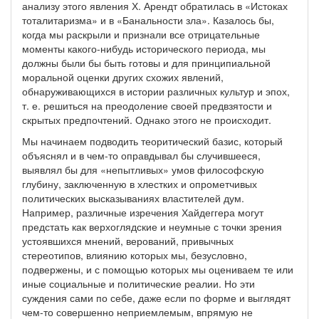
анализу этого явления Х. Арендт обратилась в «Истоках
тоталитаризма» и в «Банальности зла». Казалось бы,
когда мы раскрыли и признали все отрицательные
моменты какого-нибудь исторического периода, мы
должны были бы быть готовы и для принципиальной
моральной оценки других схожих явлений,
обнаруживающихся в истории различных культур и эпох,
т. е. решиться на преодоление своей предвзятости и
скрытых предпочтений. Однако этого не происходит.
Мы начинаем подводить теоритический базис, который
объяснял и в чем-то оправдывал бы случившееся,
выявлял бы для «непытливых» умов философскую
глубину, заключенную в хлестких и опрометчивых
политических высказываниях властителей дум.
Например, различные изречения Хайдеггера могут
предстать как верхоглядские и неумные с точки зрения
устоявшихся мнений, верований, привычных
стереотипов, влиянию которых мы, безусловно,
подвержены, и с помощью которых мы оцениваем те или
иные социальные и политические реалии. Но эти
суждения сами по себе, даже если по форме и выглядят
чем-то совершенно неприемлемым, впрямую не