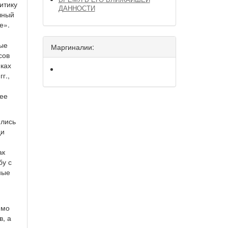
итику
ДАННОСТИ
чный
е».
ные
Маргиналии:
сов
мках
г.,
лее
ились
ди
ак
бу с
ные
имо
в, а