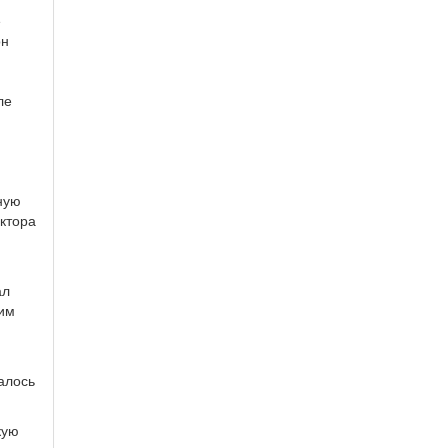
е
он
ле
ную
октора
ал
ким
алось
кую