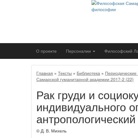
О проекте
Персоналии
Философский
Л
Главная
»
Тексты
»
Библиотека
»
Периодические 
Самарской гуманитарной академии 2017-2 (22)
Рак груди и социо
индивидуального о
антропологический
© Д. В. Михель