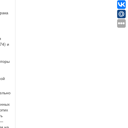
рака
я
74) и
вторы
ной
ельно
анных
этих
ть
 —
ди на