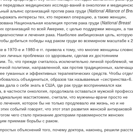
и передовых медицинских исследо-ваний в онкологии и медицинск
ный альянс организаций против рака груди (
National Alliance of Bre
выражать интересы тех, кто пережил операцию, а также женщин,
азована Национальная коалиция против рака груди (
National Breast
их организаций по всей Америке, с целью поддержки женщин, а та
диагностики и лечения рака. Наиболее амбициозная цель, которую
 чтобы добиться победы над раком груди во всемирном масштабе к 2
е в 1970-е и 1980-е гг. привела к тому, что многие женщины словн
воих личных проблемах со здоровьем, сделав их достоянием
им. То, что прежде считалось исключительно личной проблемой, че
ичной политики, направленной, как против традиционных, калечащ
лее гуманных и эффективных терапевтических средств. Чтобы отде
бовалось объединиться, образов так называемые «сестринства»6.
а дала о себе знать в США, где рак груди воспринимался как
 в частности онкология, продолжала оставаться мужской професс
дикальную мастэктомию, считали, что мужчины-врачи просто не
о лечения, которое бы не только продлевало им жизнь, но и не
этих событий говорят, что этот этап развития женской антираковой
тогом чего стало признание докторами правомерности женских
щим приемам борьбы с раком.
простых объяснений того, почему доктора, наконец, решили расст