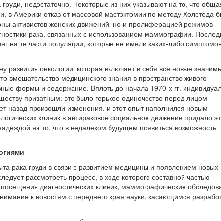
груди, недостаточно. Некоторые из них указывают на то, что обща
и, в Америки отказ от массовой мастэктомии по методу Холстеда 
роны активистов женских движений, но и пролиферацией режимов
гностики рака, связанных с использованием маммографии. Послед
нг на те части популяции, которые не имели каких-либо симптомо
у развития онкологии, которая включает в себя все новые значим
что вмешательство медицинского знания в пространство живого
зные формы и содержание. Вплоть до начала 1970-х гг. индивидуа
ществу приватным: это было горькое одиночество перед лицом
ет назад произошли изменения, и этот опыт наполнился новым
логических клиник в антираковое социальное движение придало э
надеждой на то, что в недалеком будущем появиться возможность
огиями
та рака груди в связи с развитием медицины и появлением новых
следует рассмотреть процесс, в ходе которого составной частью
е посещения диагностических клиник, маммографические обследов
внимание к новостям с переднего края науки, касающимся разрабо