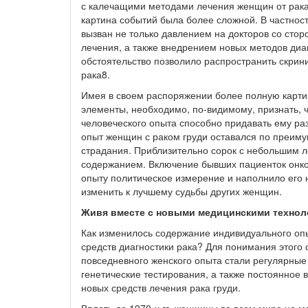
с калечащими методами лечения женщин от рака 
картина событий была более сложной. В частност
вызван не только давлением на докторов со сто
лечения, а также внедрением новых методов диа
обстоятельство позволило распространить скрини
рака8.
Имея в своем распоряжении более полную картин
элементы, необходимо, по-видимому, признать, 
человеческого опыта способно придавать ему ра
опыт женщин с раком груди оставался по преиму
страдания. Приблизительно сорок с небольшим л
содержанием. Включение бывших пациенток онко
опыту политическое измерение и наполнило его 
изменить к лучшему судьбы других женщин.
Живя вместе с новыми медицинскими технол
Как изменилось содержание индивидуального опы
средств диагностики рака? Для понимания этого 
повседневного женского опыта стали регулярны
генетические тестирования, а также постоянное 
новых средств лечения рака груди.