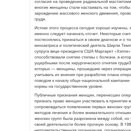
согласия на проведение радикальной мастэктомии
многие женщины стали настаивать на том, чтобы 
зарождению массового женского движения, прово
груди.
Истоки этого процесса сегодня хорошо изучены, 
именно следует начинать отсчет. Некоторые счи
постеснялись признаться в своем диагнозе и о т
киноактриса и политический деятель Ширли Темпл
супруга вице-президента США Маргарет «Хэппи»
способствовали снятию стигмы с болезни, в кот
ущербными после хирургического отнятия груди3
которых — женщины, прошедшие через операцию 
учитывать их мнение при разработке плана опер
поводом к началу обще-национальной кампании 
нормы на государственном уровне.
Публичные признания женщин, перенесших опера
признать право женщин участвовать в принятии 
сопровождаться появлением первых женских груп
методов лечения и более внимательного отношен
женских групп была разрознена между собой, но
своей деятельности более прочную основу. В 198
неправительственная организация, организующа