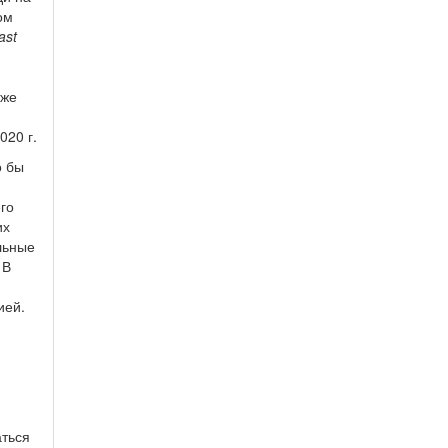
ом
ast
кже
020 г.
о бы
го
их
льные
 В
ией.
аться