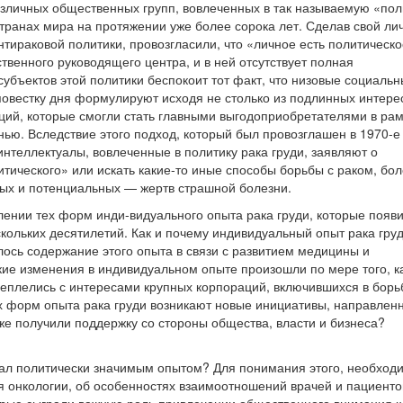
азличных общественных групп, вовлеченных в так называемую «пол
странах мира на протяжении уже более сорока лет. Сделав свой ли
тираковой политики, провозгласили, что «личное есть политическо
твенного руководящего центра, и в ней отсутствует полная
убъектов этой политики беспокоит тот факт, что низовые социаль
повестку дня формулируют исходя не столько из подлинных интере
аций, которые смогли стать главными выгодоприобретателями в ра
ю. Вследствие этого подход, который был провозглашен в 1970-е г
интеллектуалы, вовлеченные в политику рака груди, заявляют о
тического» или искать какие-то иные способы борьбы с раком, бо
ых и потенциальных — жертв страшной болезни.
лении тех форм инди-видуального опыта рака груди, которые появ
кольких десятилетий. Как и почему индивидуальный опыт рака гру
ось содержание этого опыта в связи с развитием медицины и
кие изменения в индивидуальном опыте произошли по мере того, к
еплелись с интересами крупных корпораций, включившихся в борь
х форм опыта рака груди возникают новые инициативы, направлен
уже получили поддержку со стороны общества, власти и бизнеса?
тал политически значимым опытом? Для понимания этого, необход
я онкологии, об особенностях взаимоотношений врачей и пациенто