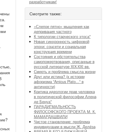
разработчикам!
Смотрите также:
ечены
са.
ем
«Слепое пятно» мышления как
ями
депривация частного
К типологии старческого этоса*
Новая синхронность цифровой
,
эпохи: соцсети и социальная
конструкция времени
Состояния и обстоятельства
самопожертвования, описанные в
стью,
русской литературе XIX-XXI вв.
Смерть и проблема смысла жизни
вания
Друг или истина? (к истории
В
афоризма "Amicus Plato..." в
оль
античности)
Критика идеологии прав человека
в политической философии Алена
де Бенуа*
ПАРАДИГМАЛЬНОСТЬ
ФИЛОСОФСКОГО ПРОЕКТА М. К.
я
МАМАРДАШВИЛИ
ние?
Чистое становление: проблема
индивидуации в мысли Ж. Делёза
асных
ВРЕМЯ В ЕГО БЛИЖАЙШЕЙ