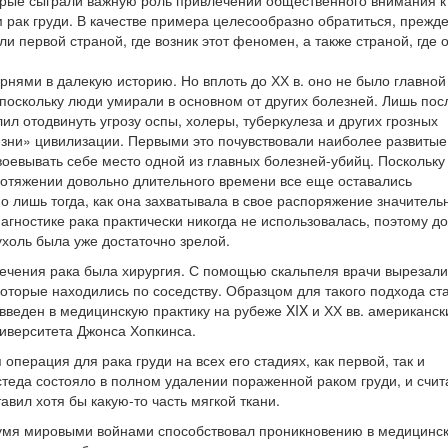
орые сыграли важную роль привлечении общественного внимания к
рак груди. В качестве примера целесообразно обратиться, прежд
и первой страной, где возник этот феномен, а также страной, где 
рнями в далекую историю. Но вплоть до ХХ в. оно не было главной
 поскольку люди умирали в основном от других болезней. Лишь пос
лил отодвинуть угрозу оспы, холеры, туберкулеза и других грозных
зни» цивилизации. Первыми это почувствовали наиболее развитые
авоевывать себе место одной из главных болезней-убийц. Поскольку
ротяжении довольно длительного времени все еще оставались
о лишь тогда, как она захватывала в свое распоряжение значитель
агностике рака практически никогда не использовалась, поэтому д
ухоль была уже достаточно зрелой.
лечения рака была хирургия. С помощью скальпеля врачи вырезали
 которые находились по соседству. Образцом для такого подхода ст
введен в медицинскую практику на рубеже XIX и ХХ вв. американс
иверситета Джонса Хопкинса.
 операция для рака груди на всех его стадиях, как первой, так и
стеда состояло в полном удалении пораженной раком груди, и счит
вил хотя бы какую-то часть мягкой ткани.
вумя мировыми войнами способствовал проникновению в медицинс