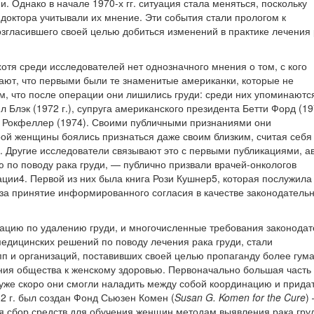
. Однако в начале 1970-х гг. ситуация стала меняться, поскольку
доктора учитывали их мнение. Эти события стали прологом к
згласившего своей целью добиться изменений в практике лечения 
хотя среди исследователей нет однозначного мнения о том, с кого
тают, что первыми были те знаменитые американки, которые не
ом, что после операции они лишились груди: среди них упоминаютс
 Блэк (1972 г.), супруга американского президента Бетти Форд (19
 Рокфеллер (1974). Своими публичными признаниями они
орой женщины боялись признаться даже своим близким, считая себя
. Другие исследователи связывают это с первыми публикациями, а
по поводу рака груди, — публично призвали врачей-онкологов
ации4. Первой из них была книга Рози Кушнер5, которая послужила
за принятие информированного согласия в качестве законодатель
цию по удалению груди, и многочисленные требования законодат
медицинских решений по поводу лечения рака груди, стали
п и организаций, поставивших своей целью пропаганду более гум
ия общества к женскому здоровью. Первоначально большая часть 
 уже скоро они смогли наладить между собой координацию и прида
2 г. был создан Фонд Сьюзен Комен (
Susan G. Komen for the Cure
)
я сбор средств для обучения женщин методам выявления рака гру