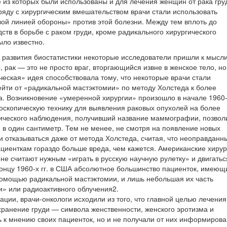
 из которых были использованы и для лечения женщин от рака гру
ряду с хирургическим вмешательством врачи стали использовать
ой линией обороны» против этой болезни. Между тем вплоть до
ств в борьбе с раком груди, кроме радикального хирургического
ыло известно.
ие развития биостатистики некоторые исследователи пришли к мысли
о, рак — это не просто враг, вторгающийся извне в женское тело, но
ческая» идея способствовала тому, что некоторые врачи стали
ейти от «радикальной мастэктомии» по методу Холстеда к более
 Возникновение «умеренной хирургии» произошло в начале 1960-х
еноскопическую технику для выявления раковых опухолей на более
пического наблюдения, получивший название маммографии, позвол
в один сантиметр. Тем не менее, не смотря на появление новых
и отказываться даже от метода Холстеда, считая, что неоправданн
иенткам гораздо больше вреда, чем кажется. Американские хирур
 не считают нужным «играть в русскую научную рулетку» и двигатьс
 концу 1960-х гг. в США абсолютное большинство пациенток, имеющ
помощью радикальной мастэктомии, и лишь небольшая их часть
» или радиоактивного облучения2.
рации, врачи-онкологи исходили из того, что главной целью лечения
хранение груди — символа женственности, женского эротизма и
ь к мнению своих пациенток, но и не получали от них информирова