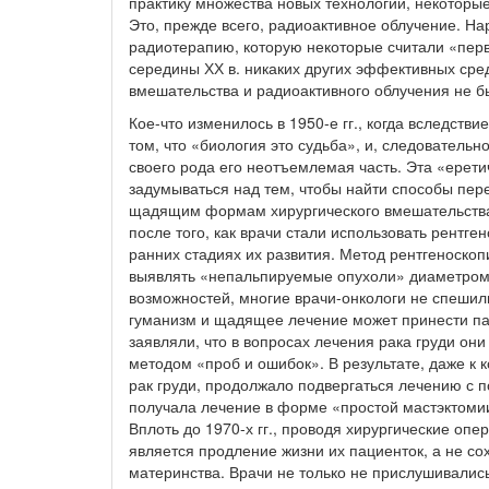
практику множества новых технологий, некоторые
Это, прежде всего, радиоактивное облучение. На
радиотерапию, которую некоторые считали «перв
середины ХХ в. никаких других эффективных сред
вмешательства и радиоактивного облучения не б
Кое-что изменилось в 1950-е гг., когда вследств
том, что «биология это судьба», и, следовательн
своего рода его неотъемлемая часть. Эта «ерети
задумываться над тем, чтобы найти способы пер
щадящим формам хирургического вмешательства.
после того, как врачи стали использовать рентг
ранних стадиях их развития. Метод рентгеноско
выявлять «непальпируемые опухоли» диаметром 
возможностей, многие врачи-онкологи не спешил
гуманизм и щадящее лечение может принести пац
заявляли, что в вопросах лечения рака груди они
методом «проб и ошибок». В результате, даже к
рак груди, продолжало подвергаться лечению с 
получала лечение в форме «простой мастэктомии
Вплоть до 1970-х гг., проводя хирургические опе
является продление жизни их пациенток, а не со
материнства. Врачи не только не прислушивалис