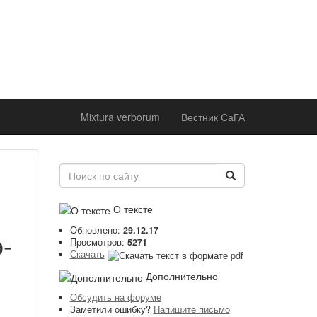
ржке
 института
оддержке
 академии
Mixtura verborum
Вестник СаГА
О тексте
Обновлено:
29.12.17
-
Просмотров:
5271
Скачать
Дополнительно
Обсудить на форуме
Заметили ошибку?
Напишите письмо