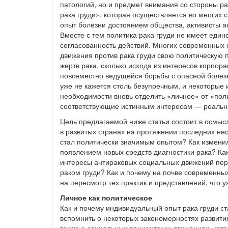
патологий, но и предмет внимания со стороны р
рака груди», которая осуществляется во многих 
опыт болезни достоянием общества, активисты ан
Вместе с тем политика рака груди не имеет единс
согласованность действий. Многих современных с
движения против рака груди свою политическую 
жертв рака, сколько исходя из интересов корпор
повсеместно ведущейся борьбы с опасной болезнь
уже не кажется столь безупречным, и некоторые 
необходимости вновь отделить «личное» от «поли
соответствующие истинным интересам — реальн
Цель предлагаемой ниже статьи состоит в осмыс
в развитых странах на протяжении последних нес
стал политически значимым опытом? Как изменил
появлением новых средств диагностики рака? Ка
интересы антираковых социальных движений пер
раком груди? Как и почему на почве современны
на пересмотр тех практик и представлений, что 
Личное как политическое
Как и почему индивидуальный опыт рака груди с
вспомнить о некоторых закономерностях развити