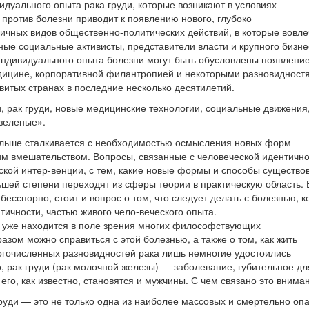
дуального опыта рака груди, которые возникают в условиях
против болезни приводит к появлению нового, глубоко
личных видов общественно-политических действий, в которые вовл
ые социальные активисты, представители власти и крупного бизне
индивидуального опыта болезни могут быть обусловлены появлени
едицине, корпоративной филантропией и некоторыми разновидност
витых странах в последние несколько десятилетий.
, рак груди, новые медицинские технологии, социальные движения
зеленые».
льше сталкивается с необходимостью осмысления новых форм
м вмешательством. Вопросы, связанные с человеческой идентично
нской интер-венции, с тем, какие новые формы и способы существо
ьшей степени переходят из сферы теории в практическую область. 
есспорно, стоит и вопрос о том, что следует делать с болезнью, к
тичности, частью живого чело-веческого опыта.
о уже находится в поле зрения многих философствующих
зом можно справиться с этой болезнью, а также о том, как жить
ногочисленных разновидностей рака лишь немногие удостоились
о, рак груди (рак молочной железы) — заболевание, губительное дл
го, как известно, становятся и мужчины. С чем связано это внима
 груди — это не только одна из наиболее массовых и смертельно оп