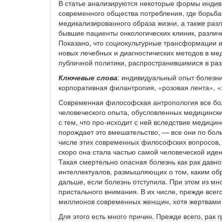
В статье анализируются некоторые формы индиви
современного общества потребления, где борьба 
медикализированного образа жизни, а также раз
бывшие пациенты онкологических клиник, различн
Показано, что социокультурные трансформации 
новых лечебных и диагностических методов в м
публичной политики, распространившимися в раз
Ключевые слова
: индивидуальный опыт болезни
корпоративная филантропия, «розовая лента», «
Современная философская антропология все бо
человеческого опыта, обусловленных медицински
с тем, что про-исходит с ней вследствие медици
порождает это вмешательство, — все они по бол
числе этих современных философских вопросов, б
скоро она стала частью самой человеческой иден
Такая смертельно опасная болезнь как рак давн
интеллектуалов, размышляющих о том, каким обра
дальше, если болезнь отступила. При этом из м
пристального внимания. В их числе, прежде всег
миллионов современных женщин, хотя жертвами е
Для этого есть много причин. Прежде всего, рак