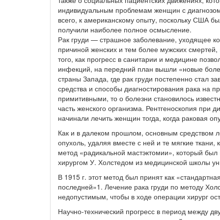
также о социальных пациентских движениях, кот
индивидуальным проблемам женщин с диагнозом 
всего, к американскому опыту, поскольку США был
получили наиболее полное осмысление.
Рак груди — страшное заболевание, уходящее ко
причиной женских и тем более мужских смертей,
того, как прогресс в санитарии и медицине позво
инфекций, на передний план вышли «новые боле
страны Запада, где рак груди постепенно стал з
средства и способы диагностирования рака на п
примитивными, то о болезни становилось известн
часть женского организма. Рентгеноскопия при ди
начинали лечить женщин тогда, когда раковая оп
Как и в далеком прошлом, основным средством 
опухоль, удаляя вместе с ней и те мягкие ткани,
метод «радикальной мастэктомии», который был 
хирургом У. Холстедом из медицинской школы ун
В 1915 г. этот метод был принят как «стандартная
последней»1. Лечение рака груди по методу Хол
недопустимым, чтобы в ходе операции хирург оста
Научно-технический прогресс в период между д