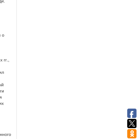
ди.
 о
 гг.,
ил
ый
ги
я
их
нного