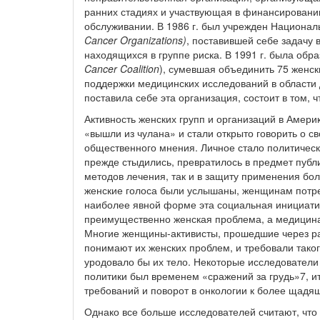
ранних стадиях и участвующая в финансировани
обслуживании. В 1986 г. был учрежден Националь
Cancer Organizations)
, поставившей себе задачу 
находящихся в группе риска. В 1991 г. была обр
Cancer Coalition
), сумевшая объединить 75 женск
поддержки медицинских исследований в области 
поставила себе эта организация, состоит в том,
Активность женских групп и организаций в Америк
«вышли из чулана» и стали открыто говорить о с
общественного мнения. Личное стало политическ
прежде стыдились, превратилось в предмет публ
методов лечения, так и в защиту применения бо
женские голоса были услышаны, женщинам потре
наиболее явной форме эта социальная инициатив
преимущественно женская проблема, а медицина,
Многие женщины-активисты, прошедшие через ра
понимают их женских проблем, и требовали таког
уродовало бы их тело. Некоторые исследователи 
политики был временем «сражений за грудь»7, и
требований и поворот в онкологии к более щадя
Однако все больше исследователей считают, что 