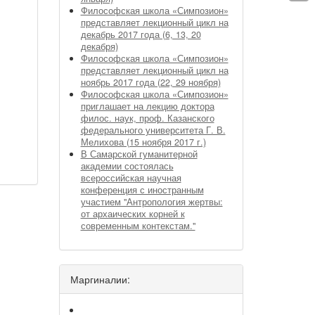
Философская школа «Симпозион»
представляет лекционный цикл на
декабрь 2017 года (6, 13, 20
декабря)
Философская школа «Симпозион»
представляет лекционный цикл на
ноябрь 2017 года (22, 29 ноября)
Философская школа «Симпозион»
приглашает на лекцию доктора
филос. наук, проф. Казанского
федерального университета Г. В.
Мелихова (15 ноября 2017 г.)
В Самарской гуманитерной
академии состоялась
всероссийская научная
конференция с иностранным
участием "Антропология жертвы:
от архаических корней к
современным контекстам."
Маргиналии: