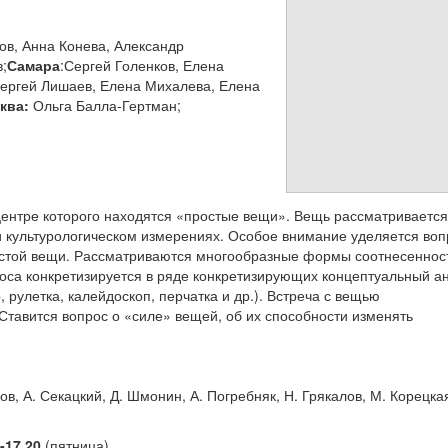
ов, Анна Конева, Александр
;
Самара
:Сергей Голенков, Елена
Сергей Лишаев, Елена Михалева, Елена
ква:
Ольга Балла-Гертман;
 центре которого находятся «простые вещи». Вещь рассматривается
и культурологическом измерениях. Особое внимание уделяется воп
остой вещи. Рассматриваются многообразные формы соотнесеннос
роса конкретизируется в ряде конкретизирующих концептуальный а
, рулетка, калейдоскоп, перчатка и др.). Встреча с вещью
Ставится вопрос о «силе» вещей, об их способности изменять
в, А. Секацкий, Д. Шмонин, А. Погребняк, Н. Грякалов, М. Корецкая
0-17.20
(пятница)