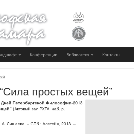
Сайт работает при подде
социально-гуманитарного
Самарского университета
Сайт создан благодаря п
Самарской гуманитарной
андшафт
Конференции
Библиотека
Контакты
тей
 “Сила простых вещей”
х Дней Петербургской Философии-2013
ещей”
(Актовый зал РХГА, наб. р.
. А. Лишаева. – СПб.: Алетейя, 2013. –