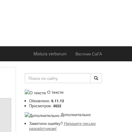
ржке
 института
оддержке
 академии
Mixtura verborum
Вестник СаГА
О тексте
Обновлено:
6.11.13
Просмотров:
4822
Дополнительно
Заметили ошибку?
Напишите письмо
разработчикам!