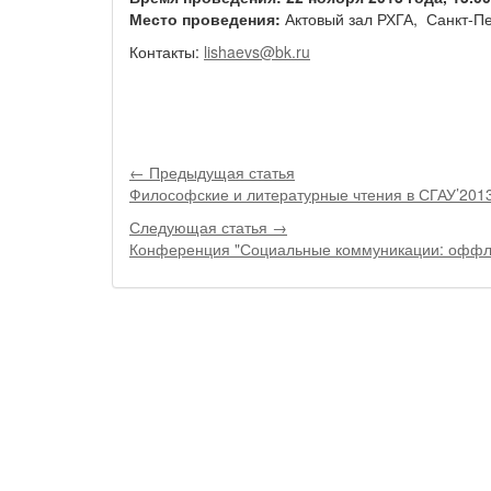
Место проведения:
Актовый зал РХГА, Санкт-Пет
Контакты:
lishaevs@bk.ru
← Предыдущая статья
Философские и литературные чтения в СГАУ’201
Следующая статья →
Конференция "Социальные коммуникации: оффла