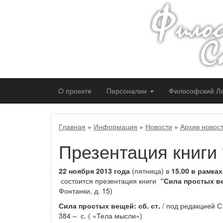
О проекте
Персоналии
Философский
Л
Главная
»
Информация
»
Новости
»
Архив новос
Презентация книги
22 ноября 2013 года
(пятница) в
15.00 в рамка
состоится презентация книги
“Сила простых в
Фонтанки, д. 15)
Сила простых вещей: сб. ст.
/ под редакцией С
384 – с. ( «Тела мысли»)