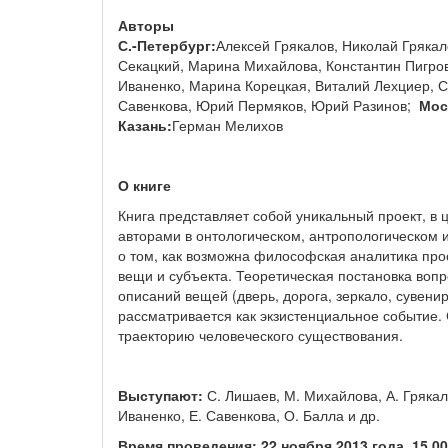
Авторы
С.-Петербург:
Алексей Грякалов, Николай Грякал
Секацкий, Марина Михайлова, Константин Пигров
Иваненко, Марина Корецкая, Виталий Лехциер, 
Савенкова, Юрий Пермяков, Юрий Разинов;
Мос
Казань:
Герман Мелихов
О книге
Книга представляет собой уникальный проект, в
авторами в онтологическом, антропологическом 
о том, как возможна философская аналитика пр
вещи и субъекта. Теоретическая постановка воп
описаний вещей (дверь, дорога, зеркало, сувенир
рассматривается как экзистенциальное событие. 
траекторию человеческого существования.
Выступают:
С. Лишаев, М. Михайлова, А. Грякало
Иваненко, Е. Савенкова, О. Балла и др.
Время проведения:
22 ноября 2013 года, 15.0