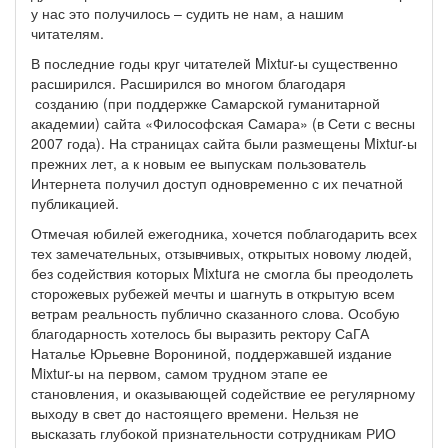
у нас это получилось – судить не нам, а нашим
читателям.
В последние годы круг читателей Mixtur-ы существенно
расширился. Расширился во многом благодаря
созданию (при поддержке Самарской гуманитарной
академии) сайта «Философская Самара» (в Сети с весны
2007 года). На страницах сайта были размещены Mixtur-ы
прежних лет, а к новым ее выпускам пользователь
Интернета получил доступ одновременно с их печатной
публикацией.
Отмечая юбилей ежегодника, хочется поблагодарить всех
тех замечательных, отзывчивых, открытых новому людей,
без содействия которых Mixtura не смогла бы преодолеть
сторожевых рубежей мечты и шагнуть в открытую всем
ветрам реальность публично сказанного слова. Особую
благодарность хотелось бы выразить ректору СаГА
Наталье Юрьевне Ворониной, поддержавшей издание
Mixtur-ы на первом, самом трудном этапе ее
становления, и оказывающей содействие ее регулярному
выходу в свет до настоящего времени. Нельзя не
высказать глубокой признательности сотрудникам РИО