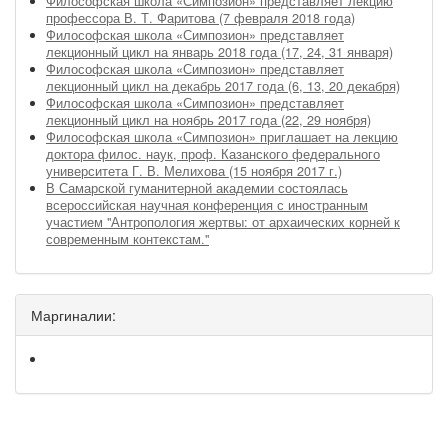
Философская школа «Симпозион» представляет лекцию
профессора В. Т. Фаритова (7 февраля 2018 года)
Философская школа «Симпозион» представляет
лекционный цикл на январь 2018 года (17, 24, 31 января)
Философская школа «Симпозион» представляет
лекционный цикл на декабрь 2017 года (6, 13, 20 декабря)
Философская школа «Симпозион» представляет
лекционный цикл на ноябрь 2017 года (22, 29 ноября)
Философская школа «Симпозион» приглашает на лекцию
доктора филос. наук, проф. Казанского федерального
университета Г. В. Мелихова (15 ноября 2017 г.)
В Самарской гуманитерной академии состоялась
всероссийская научная конференция с иностранным
участием "Антропология жертвы: от архаических корней к
современным контекстам."
Маргиналии: