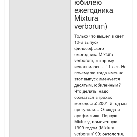
юбилею
ежегодника
Mixturа
verborum)
Только что вышел в свет
10-й выпуск
философского
ежегодника Mixturа
verborum, которому
исполнилось… 11 лет. Но
почему же тогда именно
этот выпуск именуется
десятым, юбилейным?
Что делать, надо
сознаться в грехах
молодости: 2001-й год мы
прогуляли… Отсюда и
арифметика. Первую
Mixtur-у, помеченную
1999 годом (Mixtura
verborum' 99: онтология,