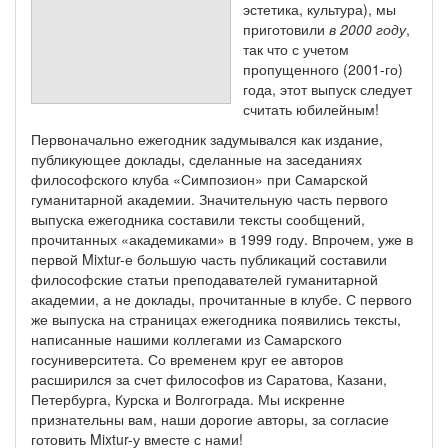
эстетика, культура), мы
приготовили
в 2000 году
,
так что с учетом
пропущенного (2001-го)
года, этот выпуск следует
считать юбилейным!
Первоначально ежегодник задумывался как издание,
публикующее доклады, сделанные на заседаниях
философского клуба «Симпозион» при Самарской
гуманитарной академии. Значительную часть первого
выпуска ежегодника составили тексты сообщений,
прочитанных «академиками» в 1999 году. Впрочем, уже в
первой Mixtur-е б
о
льшую часть публикаций составили
философские статьи преподавателей гуманитарной
академии, а не доклады, прочитанные в клубе. С первого
же выпуска на страницах ежегодника появились тексты,
написанные нашими коллегами из Самарского
госуниверситета. Со временем круг ее авторов
расширился за счет философов из Саратова, Казани,
Петербурга, Курска и Волгограда. Мы искренне
признательны вам, наши дорогие авторы, за согласие
готовить Mixtur-у вместе с нами!