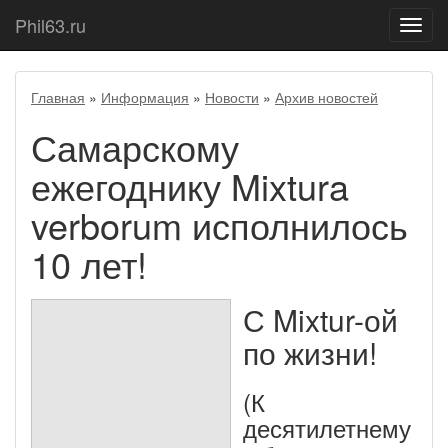
Phil63.ru
Показ
меню
Главная
»
Информация
»
Новости
»
Архив новостей
Самарскому
ежегоднику Mixtura
verborum исполнилось
10 лет!
С Mixtur-ой
по жизни!
(К
десятилетнему