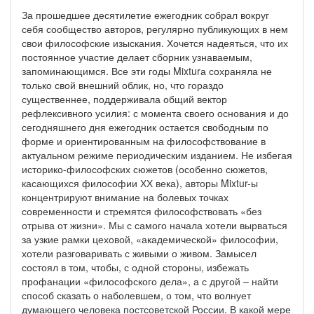
За прошедшее десятилетие ежегодник собрал вокруг
себя сообщество авторов, регулярно публикующих в нем
свои философские изыскания. Хочется надеяться, что их
постоянное участие делает сборник узнаваемым,
запоминающимся. Все эти годы Mixturа сохраняла не
только свой внешний облик, но, что гораздо
существеннее, поддерживала общий вектор
рефлексивного усилия: с момента своего основания и до
сегодняшнего дня ежегодник остается свободным по
форме и ориентированным на философствование в
актуальном режиме периодическим изданием. Не избегая
историко-философских сюжетов (особенно сюжетов,
касающихся философии ХХ века), авторы Mixtur-ы
концентрируют внимание на болевых точках
современности и стремятся философствовать «без
отрыва от жизни». Мы с самого начала хотели вырваться
за узкие рамки цеховой, «академической» философии,
хотели разговаривать с живыми о живом. Замысел
состоял в том, чтобы, с одной стороны, избежать
профанации «философского дела», а с другой – найти
способ сказать о наболевшем, о том, что волнует
думающего человека постсоветской России. В какой мере