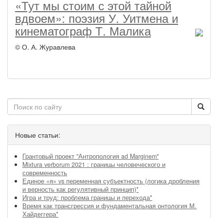
«Тут мы стоим с этой тайной
вдвоем»: поэзия У. Уитмена и
кинематограф Т. Малика
© О. А. Журавлева
Новые статьи:
Грантовый проект "Антропология ad Marginem"
Mixtura verborum 2021 : границы человеческого и
современность
Единое «я» vs переменная субъектность (логика дробления
и верность как регулятивный принцип)*
Игра и труд: проблема границы и перехода*
Время как трансгрессия и фундаментальная онтология М.
Хайдеггера*