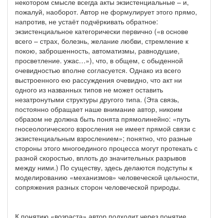
некотором смысле всегда акты экзистенциальные – и,
пожалуй, наоборот. Автор не формулирует этого прямо,
напротив, не устаёт подчёркивать обратное:
экзистенциальное категорически первично («в основе
всего – страх, болезнь, желание любви, стремление к
покою, заброшенность, автоматизмы, равнодушие,
просветление. ужас…»), что, в общем, с обыденной
очевидностью вполне согласуется. Однако из всего
выстроенного ею рассуждения очевидно, что акт ни
одного из названных типов не может оставить
незатронутыми структуры другого типа. (Эта связь,
постоянно обращает наше внимание автор, никоим
образом не должна быть понята прямолинейно: «путь
гносеологического взросления не имеет прямой связи с
экзистенциальным взрослением»; понятно, что разные
стороны этого многоединого процесса могут протекать с
разной скоростью, вплоть до значительных разрывов
между ними.) По существу, здесь делаются подступы к
моделированию «механизмов» человеческой цельности,
сопряжения разных сторон человеческой природы.
К понятию «возраста» автор подходит через понятие