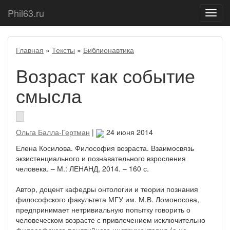
Phil63.ru
Показ
меню
Главная
»
Тексты
»
Библионавтика
Возраст как событие
смысла
Ольга Балла-Гертман
|
24 июня 2014
Елена Косилова. Философия возраста. Взаимосвязь
экзистенциального и познавательного взросления
человека. – М.: ЛЕНАНД, 2014. – 160 с.
Автор, доцент кафедры онтологии и теории познания
философского факультета МГУ им. М.В. Ломоносова,
предпринимает нетривиальную попытку говорить о
человеческом возрасте с привлечением исключительно
философского понятийного инструментария (а не