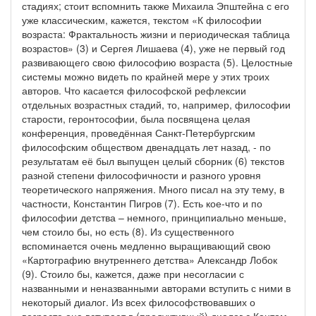
стадиях; стоит вспомнить также Михаила Эпштейна с его
уже классическим, кажется, текстом «К философии
возраста: Фрактальность жизни и периодическая таблица
возрастов» (3) и Сергея Лишаева (4), уже не первый год
развивающего свою философию возраста (5). Целостные
системы можно видеть по крайней мере у этих троих
авторов. Что касается философской рефлексии
отдельных возрастных стадий, то, например, философии
старости, геронтософии, была посвящена целая
конференция, проведённая Санкт-Петербургским
философским обществом двенадцать лет назад, - по
результатам её был выпущен целый сборник (6) текстов
разной степени философичности и разного уровня
теоретического напряжения. Много писал на эту тему, в
частности, Константин Пигров (7). Есть кое-что и по
философии детства – немного, принципиально меньше,
чем стоило бы, но есть (8). Из существенного
вспоминается очень медленно выращивающий свою
«Картографию внутреннего детства» Александр Лобок
(9). Стоило бы, кажется, даже при несогласии с
названными и неназванными авторами вступить с ними в
некоторый диалог. Из всех философствовавших о
возрасте она вступает в (продуктивный) диалог с Кантом,