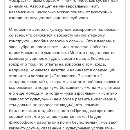
динамика. Автор ищет её универсальных черт,
независимых, насколько можно понять, от культурных
координат осуществляющегося субъекта.
Отношения автора с культурным измерением человека, -
со всем, что относится к возрасту как культурному
конструкту, - вообще довольно сложны. Это измерение
здесь убрано почти вовсе – или отнесено к области
принимаемого по умолчанию. (Мне это представляется
важным упущением.) Да, с самого начала Косилова
говорит о том, что ответы на вопросы о том, когда,
например, кончается детство и начинается следующий
этап жизни человека («Отрочество»? «юность»?
«подростковость»?), «когда мы считаем ребёнка «совсем
маленьким», а когда «уже большим»», «когда мы считаем
его ещё молодым, а когда – «уже взрослым»» - «сильно
зависят от культуры» («чем более развита цивилизация,
тем дольше не взрослеют люди»); что, помимо
биологических стадий возраста («Природные критерии
хороши тем, что устанавливаются чётко. Но для
философской работы они почти бесполезны»), «бывают
какие-то другие, связанные с культурными условиями»