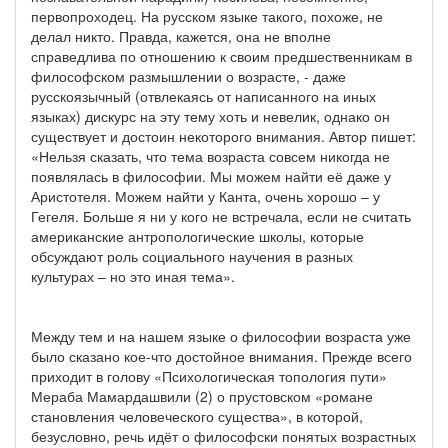
первопроходец. На русском языке такого, похоже, не
делал никто. Правда, кажется, она не вполне
справедлива по отношению к своим предшественникам в
философском размышлении о возрасте, - даже
русскоязычный (отвлекаясь от написанного на иных
языках) дискурс на эту тему хоть и невелик, однако он
существует и достоин некоторого внимания. Автор пишет:
«Нельзя сказать, что тема возраста совсем никогда не
появлялась в философии. Мы можем найти её даже у
Аристотеля. Можем найти у Канта, очень хорошо – у
Гегеля. Больше я ни у кого не встречала, если не считать
американские антропологические школы, которые
обсуждают роль социального научения в разных
культурах – но это иная тема».
Между тем и на нашем языке о философии возраста уже
было сказано кое-что достойное внимания. Прежде всего
приходит в голову «Психологическая топология пути»
Мераба Мамардашвили (2) о прустовском «романе
становления человеческого существа», в которой,
безусловно, речь идёт о философски понятых возрастных