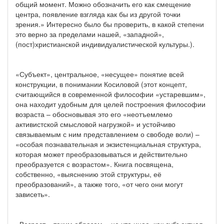
общий момент. Можно обозначить его как смещение
центра, появление взгляда как бы из другой точки
зрения.» Интересно было бы проверить, в какой степени
это верно за пределами нашей, «западной»,
(пост)христианской индивидуалистической культуры.).
«Субъект», центральное, «несущее» понятие всей
конструкции, в понимании Косиловой (этот концепт,
считающийся в современной философии «устаревшим»,
она находит удобным для целей построения философии
возраста – обосновывая это его «неотъемлемо
активистской смысловой нагрузкой» и устойчиво
связываемым с ним представлением о свободе воли) –
«особая познавательная и экзистенциальная структура,
которая может преобразовываться и действительно
преобразуется с возрастом». Книга посвящена,
собственно, «выяснению этой структуры, её
преобразований», а также того, «от чего они могут
зависеть».
«Возраст», таким образом, - не что иное, как субъектная