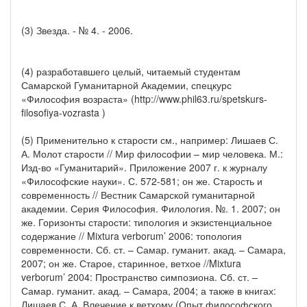
(3) Звезда. - № 4. - 2006.
(4) разработавшего целый, читаемый студентам
Самарской Гуманитарной Академии, спецкурс
«Философия возраста» (http://www.phil63.ru/spetskurs-
filosofiya-vozrasta )
(5) Применительно к старости см., например: Лишаев С.
А. Молот старости // Мир философии – мир человека. М.:
Изд-во «Гуманитарий». Приложение 2007 г. к журналу
«Философские науки». С. 572-581; он же. Старость и
современность // Вестник Самарской гуманитарной
академии. Серия Философия. Филология. №. 1. 2007; он
же. Горизонты старости: типология и экзистенциальное
содержание // Mixtura verborum’ 2006: топология
современности. Сб. ст. – Самар. гуманит. акад. – Самара,
2007; он же. Старое, старинное, ветхое //Mixtura
verborum’ 2004: Пространство симпозиона. Сб. ст. –
Самар. гуманит. акад. – Самара, 2004; а также в книгах:
Лишаев С. А. Влечение к ветхому (Опыт философского