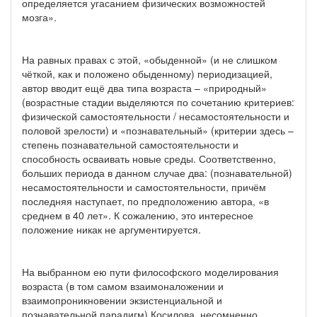
определяется угасанием физических возможностей
мозга».
На равных правах с этой, «обыденной» (и не слишком
чёткой, как и положено обыденному) периодизацией,
автор вводит ещё два типа возраста – «природный»
(возрастные стадии выделяются по сочетанию критериев:
физической самостоятельности / несамостоятельности и
половой зрелости) и «познавательный» (критерии здесь –
степень познавательной самостоятельности и
способность осваивать новые среды. Соответственно,
больших периода в данном случае два: (познавательной)
несамостоятельности и самостоятельности, причём
последняя наступает, по предположению автора, «в
среднем в 40 лет». К сожалению, это интересное
положение никак не аргументируется.
На выбранном ею пути философского моделирования
возраста (в том самом взаимоналожении и
взаимопроникновении экзистенциальной и
познавательной парадигм) Косилова, несомненно,