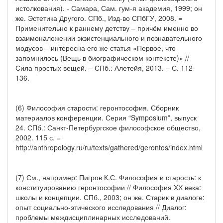
истолкования). - Самара, Сам. гум-я академия, 1999; он
же. Эстетика Другого. СПб., Изд-во СПбГУ, 2008. =
Применительно к раннему детству – причём именно во
взаимоналожении экзистенциального и познавательного
модусов – интересна его же статья «Первое, что
запомнилось (Вещь в биографическом контексте)» //
Сила простых вещей. – СПб.: Алетейя, 2013. – С. 112-
136.
(6) Философия старости: геронтософия. Сборник
материалов конференции. Серия “Symposium”, выпуск
24. СПб.: Санкт-Петербургское философское общество,
2002. 115 с. =
http://anthropology.ru/ru/texts/gathered/gerontos/index.html
(7) См., например: Пигров К.С. Философия и старость: к
конституированию геронтософии // Философия ХХ века:
школы и концепции. СПб., 2003; он же. Старик в диалоге:
опыт социально-этического исследования // Диалог:
проблемы междисциплинарных исследований.