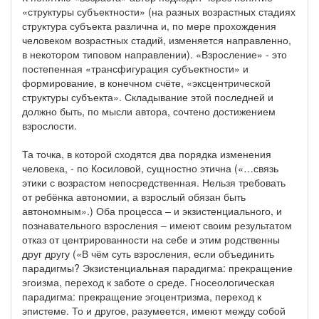
«структуры субъектности» (на разных возрастных стадиях
структура субъекта различна и, по мере прохождения
человеком возрастных стадий, изменяется направленно,
в некотором типовом направлении). «Взросление» - это
постепенная «трансфигурация субъектности» и
формирование, в конечном счёте, «эксцентрической
структуры субъекта». Складывание этой последней и
должно быть, по мысли автора, сочтено достижением
взрослости.
Та точка, в которой сходятся два порядка изменения
человека, - по Косиловой, сущностно этична («…связь
этики с возрастом непосредственная. Нельзя требовать
от ребёнка автономии, а взрослый обязан быть
автономным».) Оба процесса – и экзистенциального, и
познавательного взросления – имеют своим результатом
отказ от центрированности на себе и этим родственны
друг другу («В чём суть взросления, если объединить
парадигмы? Экзистенциальная парадигма: прекращение
эгоизма, переход к заботе о среде. Гносеологическая
парадигма: прекращение эгоцентризма, переход к
эпистеме. То и другое, разумеется, имеют между собой