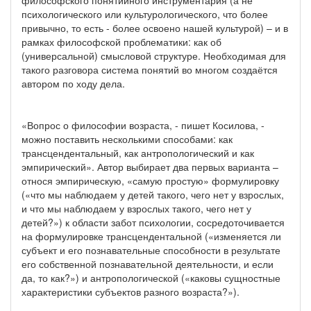
психологического или культурологического, что более
привычно, то есть - более освоено нашей культурой) – и в
рамках философской проблематики: как об
(универсальной) смысловой структуре. Необходимая для
такого разговора система понятий во многом создаётся
автором по ходу дела.
«Вопрос о философии возраста, - пишет Косилова, -
можно поставить несколькими способами: как
трансцендентальный, как антропологический и как
эмпирический». Автор выбирает два первых варианта –
относя эмпирическую, «самую простую» формулировку
(«что мы наблюдаем у детей такого, чего нет у взрослых,
и что мы наблюдаем у взрослых такого, чего нет у
детей?») к области забот психологии, сосредоточивается
на формулировке трансцендентальной («изменяется ли
субъект и его познавательные способности в результате
его собственной познавательной деятельности, и если
да, то как?») и антропологической («каковы сущностные
характеристики субъектов разного возраста?»).