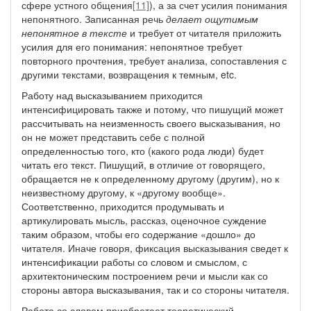
сфере устного общения
[11]
), а за счет усилия понимания
непонятного. Записанная речь
делает ощутимым
непонятное в тексте
и требует от читателя приложить
усилия для его понимания: непонятное требует
повторного прочтения, требует анализа, сопоставления с
другими текстами, возвращения к темным, etc.
Работу над высказыванием приходится
интенсифицировать также и потому, что пишущий может
рассчитывать на неизменность своего высказывания, но
он не может представить себе с полной
определенностью того, кто (какого рода люди) будет
читать его текст. Пишущий, в отличие от говорящего,
обращается не к определенному другому (другим), но к
неизвестному другому, к «другому вообще».
Соответственно, приходится продумывать и
артикулировать мысль, рассказ, оценочное суждение
таким образом, чтобы его содержание «дошло» до
читателя. Иначе говоря, фиксация высказывания сведет к
интенсификации работы со словом и смыслом, с
архитектоническим построением речи и мысли как со
стороны автора высказывания, так и со стороны читателя.
Работа со словом приобретает теоретический,