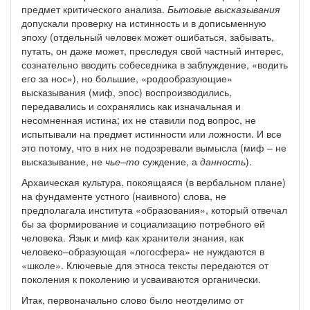
предмет критического анализа.
Бытовые высказывания
допускали проверку на истинность и в дописьменную
эпоху (отдельный человек может ошибаться, забывать,
путать, он даже может, преследуя свой частный интерес,
сознательно вводить собеседника в заблуждение, «водить
его за нос»), но большие, «родообразующие»
высказывания (миф, эпос) воспроизводились,
передавались и сохранялись как изначальная и
несомненная истина; их не ставили под вопрос, не
испытывали на предмет истинности или ложности. И все
это потому, что в них не подозревали вымысла (миф – не
высказывание, не
чье–то
суждение, а
данность
).
Архаическая культура, покоящаяся (в вербальном плане)
на фундаменте устного (наивного) слова, не
предполагала института «образования», который отвечал
бы за формирование и социализацию потребного ей
человека. Язык и миф как хранители знания, как
человеко–образующая «логосфера» не нуждаются в
«школе». Ключевые для этноса тексты передаются от
поколения к поколению и усваиваются органически.
Итак, первоначально слово было неотделимо от