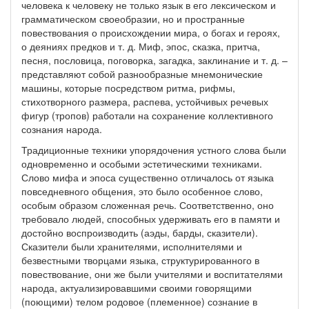
человека к человеку не только язык в его лексическом и
грамматическом своеобразии, но и пространные
повествования о происхождении мира, о богах и героях,
о деяниях предков и т. д. Миф, эпос, сказка, притча,
песня, пословица, поговорка, загадка, заклинание и т. д. –
представляют собой разнообразные мнемонические
машины, которые посредством ритма, рифмы,
стихотворного размера, распева, устойчивых речевых
фигур (тропов) работали на сохранение коллективного
сознания народа.
Традиционные техники упорядочения устного слова были
одновременно и особыми эстетическими техниками.
Слово мифа и эпоса существенно отличалось от языка
повседневного общения, это было особенное слово,
особым образом сложенная речь. Соответственно, оно
требовало людей, способных удерживать его в памяти и
достойно воспроизводить (аэды, барды, сказители).
Сказители были хранителями, исполнителями и
безвестными творцами языка, структурированного в
повествование, они же были учителями и воспитателями
народа, актуализировавшими своими говорящими
(поющими) телом родовое (племенное) сознание в