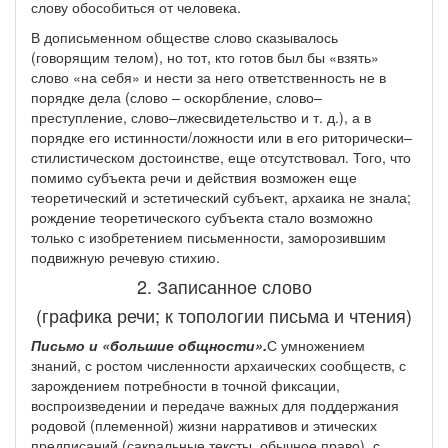
слову обособиться от человека.
В дописьменном обществе слово сказывалось
(говорящим телом), но тот, кто готов был бы «взять»
слово «на себя» и нести за него ответственность не в
порядке дела (слово – оскорбление, слово–
преступление, слово–лжесвидетельство и т. д.), а в
порядке его истинности/ложности или в его риторически–
стилистическом достоинстве, еще отсутствовал. Того, что
помимо субъекта речи и действия возможен еще
теоретический и эстетический субъект, архаика не знала;
рождение теоретического субъекта стало возможно
только с изобретением письменности, заморозившим
подвижную речевую стихию.
2. Записанное слово
(графика речи; к топологии письма и чтения)
Письмо и «большие общности».
С умножением
знаний, с ростом численности архаических сообществ, с
зарождением потребности в точной фиксации,
воспроизведении и передаче важных для поддержания
родовой (племенной) жизни нарративов и этических
предписаний (сакральные тексты, обычное право), с