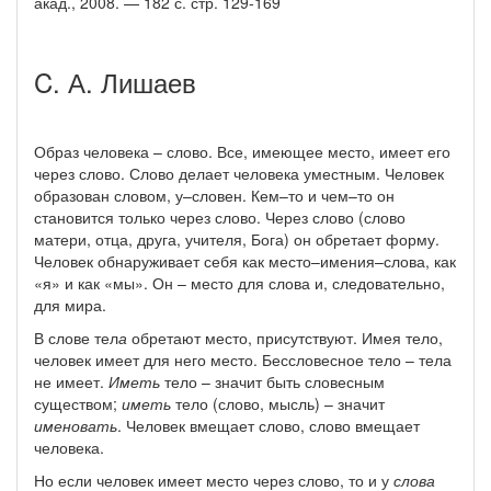
акад., 2008. — 182 с. стр. 129-169
C. А. Лишаев
Образ человека – слово. Все, имеющее место, имеет его
через слово. Слово делает человека уместным. Человек
образован словом, у–словен. Кем–то и чем–то он
становится только через слово. Через слово (слово
матери, отца, друга, учителя, Бога) он обретает форму.
Человек обнаруживает себя как место–имения–слова, как
«я» и как «мы». Он – место для слова и, следовательно,
для мира.
В слове тел
а
обретают место, присутствуют. Имея тело,
человек имеет для него место. Бессловесное тело – тела
не имеет.
Иметь
тело – значит быть словесным
существом;
иметь
тело (слово, мысль) – значит
именовать
. Человек вмещает слово, слово вмещает
человека.
Но если человек имеет место через слово, то и у
слова