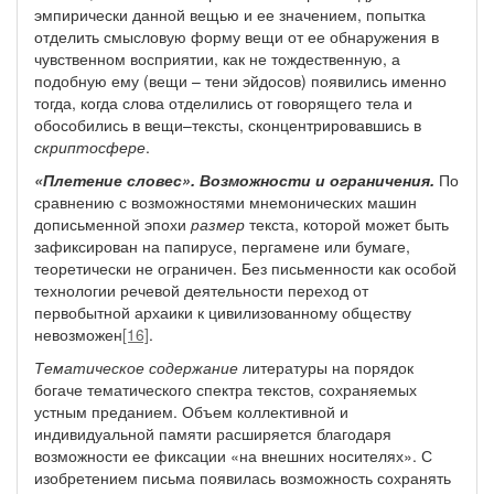
эмпирически данной вещью и ее значением, попытка
отделить смысловую форму вещи от ее обнаружения в
чувственном восприятии, как не тождественную, а
подобную ему (вещи – тени эйдосов) появились именно
тогда, когда слова отделились от говорящего тела и
обособились в вещи–тексты, сконцентрировавшись в
скриптосфере
.
«Плетение словес». Возможности и ограничения.
По
сравнению с возможностями мнемонических машин
дописьменной эпохи
размер
текста, которой может быть
зафиксирован на папирусе, пергамене или бумаге,
теоретически не ограничен. Без письменности как особой
технологии речевой деятельности переход от
первобытной архаики к цивилизованному обществу
невозможен
[16]
.
Тематическое содержание
литературы на порядок
богаче тематического спектра текстов, сохраняемых
устным преданием. Объем коллективной и
индивидуальной памяти расширяется благодаря
возможности ее фиксации «на внешних носителях». С
изобретением письма появилась возможность сохранять