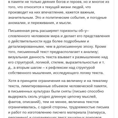
в памяти не только деяния богов и героев, но и многое из
того, что относится к текущей жизни людей, что
производит на них впечатление, кажется важным,
значительным. Это и политические события, и погодные
аномалии, и переживания, и мысли.
Письменная речь расширяет горизонты об–у–
словленного человеком мира и делает его представления
о действительности куда более подробными и
детализированными, чем в дописьменную эпоху. Кроме
того, письменный текст предрасполагает к анализу;
визуальная данность текста взывает к размышлению над
его структурой, логикой, стилем, выразительностью и т.
д., а вторым шагом – к рефлексии над структурой
собственного мышления, исследующего логику текста.
Хотя в принципе ограничения на величину и на тематику
текста, лимитированные объемом человеческой памяти,
в письменных культурах были сняты (письмо способно
выдержать сколь угодно длинную цепочку мыслей,
фактов, описаний), тем не менее, величина текстов
ограничивалась, с одной стороны, трудоемкостью письма
и работ по изготовлению писчего материала (папируса,
пергамена) и сохраняющих текст защитных покровов