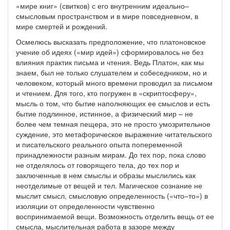
«мире книг» (свитков) с его внутренним идеально–
смысловым пространством и в мире повседневном, в
мире смертей и рождений.
Осмелюсь высказать предположение, что платоновское
учение об идеях («мир идей») сформировалось не без
влияния практик письма и чтения. Ведь Платон, как мы
знаем, был не только слушателем и собеседником, но и
человеком, который много времени проводил за письмом
и чтением. Для того, кто погружен в «скриптосферу»,
мысль о том, что бытие наполняющих ее смыслов и есть
бытие подлинное, истинное, а физический мир – не
более чем темная пещера, это не просто умозрительное
суждение, это метафорическое выражение читательского
и писательского реального опыта попеременной
принадлежности разным мирам. До тех пор, пока слово
не отделялось от говорящего тела, до тех пор и
заключенные в нем смыслы и образы мыслились как
неотделимые от вещей и тел. Магическое сознание не
мыслит смысл, смысловую определенность («что–то») в
изоляции от определенности чувственно
воспринимаемой вещи. Возможность отделить вещь от ее
смысла, мыслительная работа в зазоре между