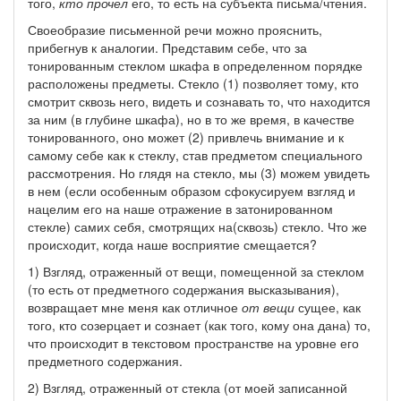
того,
кто
прочел
его, то есть на субъекта письма/чтения.
Своеобразие письменной речи можно прояснить,
прибегнув к аналогии. Представим себе, что за
тонированным стеклом шкафа в определенном порядке
расположены предметы. Стекло (1) позволяет тому, кто
смотрит сквозь него, видеть и сознавать то, что находится
за ним (в глубине шкафа), но в то же время, в качестве
тонированного, оно может (2) привлечь внимание и к
самому себе как к стеклу, став предметом специального
рассмотрения. Но глядя на стекло, мы (3) можем увидеть
в нем (если особенным образом сфокусируем взгляд и
нацелим его на наше отражение в затонированном
стекле) самих себя, смотрящих на(сквозь) стекло. Что же
происходит, когда наше восприятие смещается?
1) Взгляд, отраженный от вещи, помещенной за стеклом
(то есть от предметного содержания высказывания),
возвращает мне меня как отличное
от вещи
сущее, как
того, кто созерцает и сознает (как того, кому она дана) то,
что происходит в текстовом пространстве на уровне его
предметного содержания.
2) Взгляд, отраженный от стекла (от моей записанной