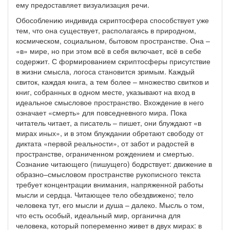
ему предоставляет визуализация речи.
Обособлению индивида скриптосфера способствует уже
тем, что она существует, располагаясь в природном,
космическом, социальном, бытовом пространстве. Она –
«в» мире, но при этом всё в себя включает, всё в себе
содержит. С формированием скриптосферы присутствие
в жизни смысла, логоса становится зримым. Каждый
свиток, каждая книга, а тем более – множество свитков и
книг, собранных в одном месте, указывают на вход в
идеальное смысловое пространство. Вхождение в него
означает «смерть» для повседневного мира. Пока
читатель читает, а писатель – пишет, они блуждают «в
мирах иных», и в этом блуждании обретают свободу от
диктата «первой реальности», от забот и радостей в
пространстве, ограниченном рождением и смертью.
Сознание читающего (пишущего) бодрствует: движение в
образно–смысловом пространстве рукописного текста
требует концентрации внимания, напряженной работы
мысли и сердца. Читающее тело обездвижено; тело
человека тут, его мысли и душа – далеко. Мысль о том,
что есть особый, идеальный мир, органична для
человека, который попеременно живет в двух мирах: в