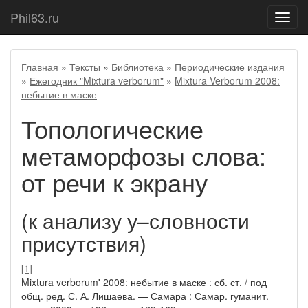
Phil63.ru
Показ
меню
Главная
»
Тексты
»
Библиотека
»
Периодические издания
»
Ежегодник "Mixtura verborum"
»
Mixtura Verborum 2008:
небытие в маске
Топологические
метаморфозы слова:
от речи к экрану
(к анализу у–словности
присутствия)
[1]
Mixtura verborum' 2008: небытие в маске : сб. ст. / под
общ. ред. С. А. Лишаева. — Самара : Самар. гуманит.