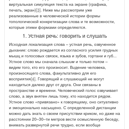
виртуальная симуляция текста на экране (графика,
печать, экран)
[3]
. Ниже мы рассмотрим уже
реализованные в человеческой истории формы
топологической конкретизации слова и те возможности,
которые этими формами определяются.
1. Устная речь: говорить и слушать
Исходная локализация слова – устная речь, озвученное
дыхание: слово рождается из согласного усилия грудных
мышц и голосовых связок, языка и зубов, гортани и губ...
Устное слово мы сначала
слышим
и только потом –
видим того, кто его произносит. В
и
дение человека,
произносящего слова, факультативно для его
восприятия
[4]
. Говорящий и слушающий не могут
находиться далеко друг от друга. Они связаны в
пространстве и времени. Человеческий голос озвучивает
слово, а звук внятен лишь тому, кто находится рядом.
Устное слово «привязано» к говорящему, оно ситуативно
и эмоционально насыщено. С определенной дистанции
можно дать знать о своем присутствии криком, но даже на
расстоянии 20–30–ти метров вести осмысленную беседу,
внимать развернутой речи трудно, если вообще