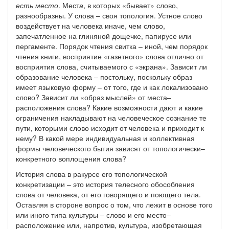
есть место
. Мест
а
, в которых «бывает» слово,
разнообразны. У слова – своя топология. Устное слово
воздействует на человека иначе, чем слово,
запечатленное на глиняной дощечке, папирусе или
пергаменте. Порядок чтения свитка – иной, чем порядок
чтения книги, восприятие «газетного» слова отлично от
восприятия слова, считываемого с «экрана». Зависит ли
образование человека – постольку, поскольку образ
имеет языковую форму – от того, где и как локализовано
слово? Зависит ли «образ мыслей» от места–
расположения слова? Какие возможности дают и какие
ограничения накладывают на человеческое сознание те
пути, которыми слово исходит от человека и приходит к
нему? В какой мере индивидуальная и коллективная
формы человеческого бытия зависят от топологически–
конкретного воплощения слова?
История слова в ракурсе его топологической
конкретизации – это история телесного обособления
слова от человека, от его говорящего и поющего тела.
Оставляя в стороне вопрос о том, что лежит в основе того
или иного типа культуры – слово и его место–
расположение или, напротив, культура, изобретающая