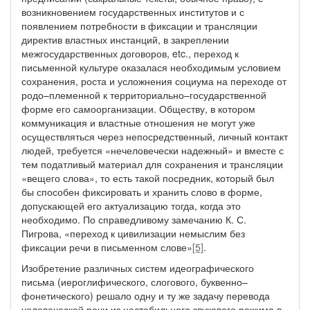
возникновением государственных институтов и с
появлением потребности в фиксации и трансляции
директив властных инстанций, в закреплении
межгосударственных договоров, etc., переход к
письменной культуре оказалася необходимым условием
сохранения, роста и усложнения социума на переходе от
родо–племенной к территориально–государственной
форме его самоорганизации. Обществу, в котором
коммуникация и властные отношения не могут уже
осуществляться через непосредственный, личный контакт
людей, требуется «нечеловечески надежный» и вместе с
тем податливый материал для сохранения и трансляции
«вещего слова», то есть такой посредник, который был
бы способен фиксировать и хранить слово в форме,
допускающей его актуализацию тогда, когда это
необходимо. По справедливому замечанию К. С.
Пигрова, «переход к цивилизации немыслим без
фиксации речи в письменном слове»
[5]
.
Изобретение различных систем идеографического
письма (иероглифического, слогового, буквенно–
фонетического) решало одну и ту же задачу перевода
человеческой речи из нестабильного звукового режима в