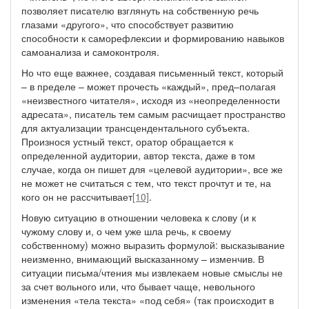
позволяет писателю взглянуть на собственную речь
глазами «другого», что способствует развитию
способности к саморефлексии и формированию навыков
самоанализа и самоконтроля.
Но что еще важнее, создавая письменный текст, который
– в пределе – может прочесть «каждый», пред–полагая
«неизвестного читателя», исходя из «неопределенности
адресата», писатель тем самым расчищает пространство
для актуализации трансцендентального субъекта.
Произнося устный текст, оратор обращается к
определенной аудитории, автор текста, даже в том
случае, когда он пишет для «целевой аудитории», все же
не может не считаться с тем, что текст прочтут и те, на
кого он не рассчитывает
[10]
.
Новую ситуацию в отношении человека к слову (и к
чужому слову и, о чем уже шла речь, к своему
собственному) можно выразить формулой: высказывание
неизменно, внимающий высказанному – изменчив. В
ситуации письма/чтения мы извлекаем новые смыслы не
за счет вольного или, что бывает чаще, невольного
изменения «тела текста» «под себя» (так происходит в