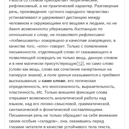
рефлексивный, а не практический характер. Разговорная
речь, произведения «устного народного творчества»
устанавливают и удерживают дистанцию между
человеком и окружающими его вещами и людьми, но
не
дают возможности удерживать дистанцию по
отношению к слову, не позволяют рефлексивно
«подвешивать» говорящего в качестве говорящего,
в
качестве того, «
кто
» говорит. Только с появлением
письменности, отделяющей слово от сказывающего и
позволяющей созерцать не только вещь, данную словом
и в нем магически присутствующую
[12]
, но само слово
(слово как вещь, слово как сочетание начертанных на
папирусе знаков),
в поле зрения оказывается и предмет
высказывания, и
само слово
, его логическая
определенность, его многозначность, выразительность,
пластичность, etc. Только внешняя фиксация слова
открывает возможность аналитической работы над
языком, над его логико–смысловой, грамматической,
синтаксической и фонетической составляющими.
Письменная речь не только обращает на себя внимание
своим особым «складом», она, оказавшись перед
глазами читателя в качестве устойчивого тела текста,