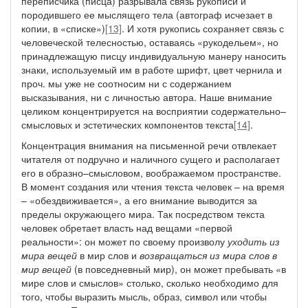
переписчика (писца) разрывала связь рукописи и
породившего ее мыслящего тела (автограф исчезает в
копии, в «списке»)
[13]
. И хотя рукопись сохраняет связь с
человеческой телесностью, оставаясь «рукодельем», но
принадлежащую писцу индивидуальную манеру наносить
знаки, используемый им в работе шрифт, цвет чернила и
проч. мы уже не соотносим ни с содержанием
высказывания, ни с личностью автора. Наше внимание
целиком концентрируется на восприятии содержательно–
смысловых и эстетических компонентов текста
[14]
.
Концентрация внимания на письменной речи отвлекает
читателя от подручно и наличного сущего и располагает
его в образно–смысловом, воображаемом пространстве.
В момент создания или чтения текста человек – на время
– «обездвиживается», а его внимание выводится за
пределы окружающего мира. Так посредством текста
человек обретает власть над вещами «первой
реальности»: он может по своему произволу
уходить из
мира вещей
в мир слов и
возвращаться из мира слов в
мир вещей
(в повседневный мир), он может пребывать «в
мире слов и смыслов» столько, сколько необходимо для
того, чтобы выразить мысль, образ, символ или чтобы