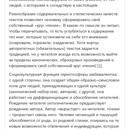
людей, с которыми я соседствую в настоящем.
Разнообразие содержательных и стилистических качеств
текстов позволяет человеку сформировать свой
собственный «круг чтения». В каком–то смысле он читает,
чтобы перечитывать, то есть углубляться в содержание
тех книг, которые остановили на себе его внимание
(очаровали, поразили, озадачили). Хотя корпус
авторитетных (обязательных) текстов задается
традицией, но у читателя всегда есть возможность выйти
за пределы канонических, образцовых произведений и
сформировать свой собственный круг чтения
[15]
.
Социокультурная функция скриптосферы амбивалентна:
с одной стороны, она создает общее образно–смысловое
поле для людей, принадлежащих к одной культуре
(канонический набор книг, авторов), с другой, она
работает на дифференциацию и обособление читателей.
Рождение читателя онтогенетически предшествует
рождению автора. Автор «вырастает» из читателя, точнее
– прорастает сквозь него. Человек читающий и пишущий
обособляется от рода, от родовой стихии, опираясь на те
новые возможности отвлечения и индивидуации, которые