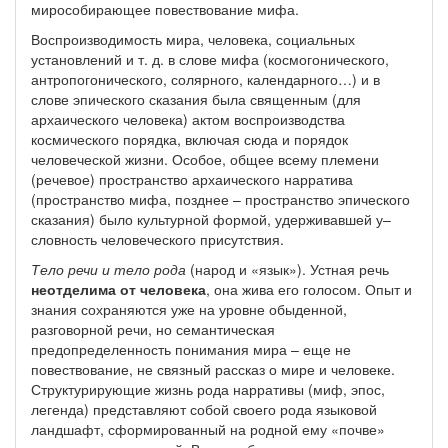
мирособирающее повествование мифа.
Воспроизводимость мира, человека, социальных
установлений и т. д. в слове мифа (космогонического,
антропогонического, солярного, календарного…) и в
слове эпического сказания была священным (для
архаического человека) актом воспроизводства
космического порядка, включая сюда и порядок
человеческой жизни. Особое, общее всему племени
(речевое) пространство архаического нарратива
(пространство мифа, позднее – пространство эпического
сказания) было культурной формой, удерживавшей у–
словность человеческого присутствия.
Тело речи и тело рода
(народ и «язык»). Устная речь
неотделима от человека
, она жива его голосом. Опыт и
знания сохраняются уже на уровне обыденной,
разговорной речи, но семантическая
предопределенность понимания мира – еще не
повествование, не связный рассказ о мире и человеке.
Структурирующие жизнь рода нарративы (миф, эпос,
легенда) представляют собой своего рода языковой
ландшафт, сформированный на родной ему «почве»