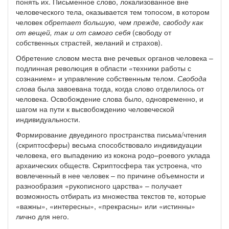
понять их. Письменное слово, локализованное вне
человеческого тела, оказывается тем топосом, в котором
человек
обретает большую, чем прежде, свободу как
от вещей, так и от самого себя
(свободу от
собственных страстей, желаний и страхов).
Обретение словом места вне речевых органов человека –
подлинная революция в области «техники работы с
сознанием» и управление собственным телом.
Свобода
слова
была завоевана тогда, когда слово отделилось от
человека. Освобождение слова было, одновременно, и
шагом на пути к высвобождению человеческой
индивидуальности.
Формирование двуединого пространства письма/чтения
(скриптосферы) весьма способствовало индивидуации
человека, его выпадению из кокона родо–роевого уклада
архаических обществ. Скриптосфера так устроена, что
вовлеченный в нее человек – по причине объемности и
разнообразия «рукописного царства» – получает
возможность отбирать из множества текстов те, которые
«важны», «интересны», «прекрасны» или «истинны»
лично для него.