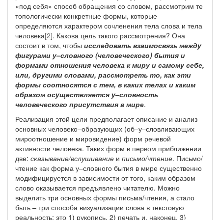
«под себя» способ обращения со словом, рассмотрим те
топологически конкретные формы, которые
определяются характером сочленения тела слова и тела
человека
[2]
. Какова цель такого рассмотрения? Она
состоит в том, чтобы
исследовать взаимосвязь между
фигурами у–словного (человеческого) бытия и
формами отношения человека к миру и самому себе,
или, другими словами, рассмотреть то, как эти
формы соотносятся с тем, в каких телах и каким
образом осуществляется у–словность
человеческого присутствия в мире
.
Реализация этой цели предполагает описание и анализ
основных человеко–образующих (об–у–словливающих
мироотношение и мировидение) форм речевой
активности человека. Таких форм в первом приближении
две:
сказывание/вслушивание
и
письмо/чтение
. Письмо/
чтение как форма у–словного бытия в мире существенно
модифицируется в зависимости от того, каким образом
слово оказывается предъявлено читателю. Можно
выделить три основных формы письма/чтения, а стало
быть – три способа визуализации слова в текстовую
реальность: это 1) рукопись, 2) печать и, наконец, 3)