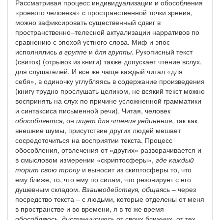
Рассматривая процесс индивидуализации и обособления
«роевого человека» с пространственной точки зрения,
можно зафиксировать существенный сдвиг в
пространственно–телесной актуализации нарративов по
сравнению с эпохой устного слова. Миф и эпос
исполнялись
в группе
и
для группы
. Рукописный текст
(свиток) (отрывок из книги) также допускает чтение вслух,
для слушателей. И все же чаще каждый читал «для
себя», в одиночку углубляясь в содержание произведения
(книгу трудно прослушать целиком, не всякий текст можно
воспринять на слух по причине усложненной грамматики
и синтаксиса письменной речи). Читая, человек
обособляется
, он
ищет для чтения уединения
, так как
внешние шумы, присутствие других людей мешает
сосредоточиться на восприятии текста. Процесс
обособления, отвлечения от «других» разворачивается и
в смысловом измерении «скриптосферы»,
где каждый
торит свою тропу
и выносит из скиптосферы то, что
ему ближе, то, что ему по силам, что резонирует с его
душевным складом.
Взаимодействуя, общаясь
– через
посредство текста – с людьми, которые отделены от меня
в пространстве и во времени, я в то же время
обособляюсь, дистанцируюсь
от своих ближних, от тех