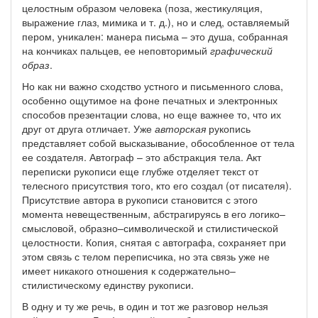
целостным образом человека (поза, жестикуляция,
выражение глаз, мимика и т. д.), но и след, оставляемый
пером, уникален: манера письма – это душа, собранная
на кончиках пальцев, ее неповторимый
графический
образ
.
Но как ни важн
о
сходство устного и письменного слова,
особенно ощутимое на фоне печатных и электронных
способов презентации слова, но еще важнее то, что их
друг от друга отличает. Уже
авторская
рукопись
представляет собой высказывание, обособленное от тела
ее создателя. Автограф – это абстракция тела. Акт
переписки рукописи еще глубже отделяет текст от
телесного присутствия того, кто его создал (от писателя).
Присутствие автора в рукописи становится с этого
момента невещественным, абстрагируясь в его логико–
смысловой, образно–символической и стилистической
целостности. Копия, снятая с автографа, сохраняет при
этом связь с телом переписчика, но эта связь уже не
имеет никакого отношения к содержательно–
стилистическому единству рукописи.
В одну и ту же речь, в один и тот же разговор нельзя