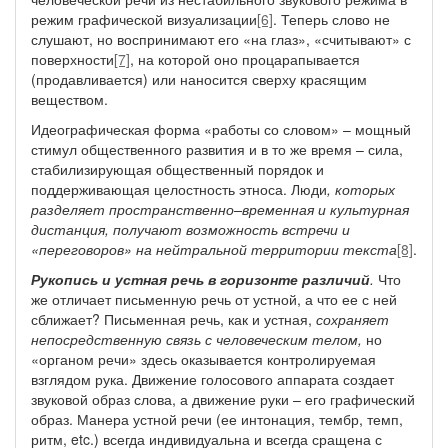
режим графической визуализации
[6]
. Теперь слово не
слушают, но воспринимают его «на глаз», «считывают» с
поверхности
[7]
, на которой оно процарапывается
(продавливается) или наносится сверху красящим
веществом.
Идеографическая форма «работы со словом» – мощный
стимул общественного развития и в то же время – сила,
стабилизирующая общественный порядок и
поддерживающая целостность этноса. Люди
, которых
разделяет пространственно–временная и культурная
дистанция, получают возможность встречи и
«переговоров» на нейтральной территории текста
[8]
.
Рукопись и устная речь в горизонте различий
.
Что
же отличает письменную речь от устной, а что ее с ней
сближает? Письменная речь, как и устная,
сохраняет
непосредственную связь с человеческим телом,
но
«органом речи» здесь оказывается
контролируемая
взглядом рука. Движение голосового аппарата создает
звуковой образ слова, а движение руки – его графический
образ. Манера устной речи (ее интонация, тембр, темп,
ритм, etc.) всегда индивидуальна и всегда сращена с