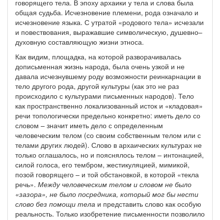
говорящего тела. В эпоху архаики у тела и слова была
общая судьба. Исчезновение племени, рода означало и
исчезновение языка. С утратой «родового тела» исчезали
и повествования, выражавшие символическую, душевно–
духовную составляющую жизни этноса.
Как видим, площадка, на которой разворачивалась
дописьменная жизнь народа, была очень узкой и не
давала исчезнувшему роду возможности реинкарнации в
тело другого рода, другой культуры (как это не раз
происходило с культурами письменных народов). Тело
как пространственно локализованный исток и «кладовая»
речи топологически предельно конкретно: иметь дело со
словом – значит иметь дело с определенным
человеческим телом (со своим собственным телом или с
телами других людей). Слово в архаических культурах не
только оглашалось, но и пояснялось телом – интонацией,
силой голоса, его тембром, жестикуляцией, мимикой,
позой говорящего – и той обстановкой, в которой «текла
речь».
Между человеческим телом и словом не было
«зазора», не было посредника, который мог бы нести
слово без помощи тела
и представить слово как особую
реальность. Только изобретение письменности позволило