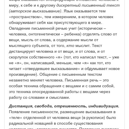
миру, к себе и к другому
дискретный письменный текст
(авторское высказывание)
. Язык оказывается тем
«пространством», тем измерением, в котором человек
обнаруживает себя как присутствующего в мире.
Овладение письменной речью учит (исторически –
человека, онтогенетически – ребенка) отделять слово от
вещи, мысль от слова, а содержание мысли от
мыслящего субъекта, от того,
кто
мыслит. Текст
дистанцирует человека и от вещи, и от слова, и от
скорлупок собственного «я» (тот, кто написал текст, – уже
не «я», он, написавший, меньше, чем «я» как тот, кто
читает «отвердевшее высказывание» и обдумывает новое
произведение). Общение с письменным текстом
незаметно меняет человека. Письменная речь – это
особая техника обращения с вещами и с самим собой,
это техника опосредованной работы с вещами через
работу со словами и смыслами.
Дистанция, свобода, отрешенность, индивидуация.
Появление письменности, размещение высказывания в
«теле» отделенной от человека вещи (в рукописи) было
радикальной новацией в способе существования
человека как «словесного существа. Появление рукописи