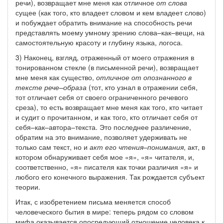
речи), возвращает мне меня как отличное
от слова
сущее (как того, кто владеет словом и кем владеет слово)
и побуждает обратить внимание на способность речи
представлять моему умному зрению слова–как–вещи, на
самостоятельную красоту и глубину языка, логоса.
3) Наконец, взгляд, отраженный от моего отражения в
тонированном стекле (в письменной речи), возвращает
мне меня как существо,
отличное от опознанного в
тексте рече–образа
(тот, кто узнал в отражении себя,
тот отличает себя от своего ограниченного речевого
среза), то есть возвращает мне меня как того, кто читает
и судит о прочитанном, и как того, кто отличает себя от
себя–как–автора–текста. Это последнее различение,
обратим на это внимание, позволяет удерживать не
только сам текст, но и
акт его чтения–понимания
, акт, в
котором обнаруживает себя мое «я», «я» читателя, и,
соответственно, «я» писателя как точки различия «я» и
любого его конечного выражения. Так рождается субъект
теории.
Итак, с изобретением письма меняется способ
человеческого бытия в мире: теперь рядом со словом
мифа оказывается опосредующий отношение человека к