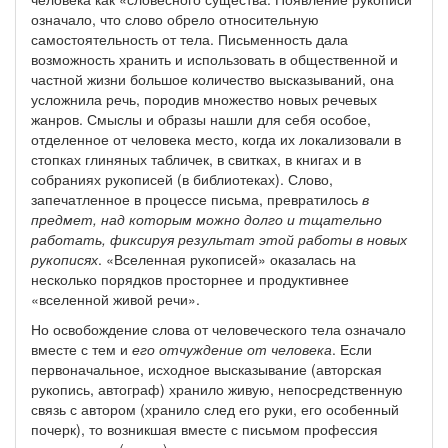
означало, что слово обрело относительную
самостоятельность от тела. Письменность дала
возможность хранить и использовать в общественной и
частной жизни большое количество высказываний, она
усложнила речь, породив множество новых речевых
жанров. Смыслы и образы нашли для себя особое,
отделенное от человека место, когда их локализовали в
стопках глиняных табличек, в свитках, в книгах и в
собраниях рукописей (в библиотеках). Слово,
запечатленное в процессе письма, превратилось
в
предмет, над которым можно долго и тщательно
работать, фиксируя результат этой работы в новых
рукописях
. «Вселенная рукописей» оказалась на
несколько порядков просторнее и продуктивнее
«вселенной живой речи».
Но освобождение слова от человеческого тела означало
вместе с тем и
его отчуждение от человека
. Если
первоначальное, исходное высказывание (авторская
рукопись, автограф) хранило живую, непосредственную
связь с автором (хранило след его руки, его особенный
почерк), то возникшая вместе с письмом профессия