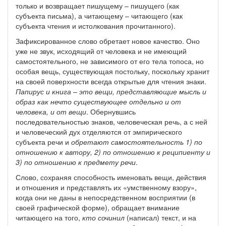
только и возвращает пишущему – пишущего (как
субъекта письма), а читающему – читающего (как
субъекта чтения и истолкования прочитанного).
Зафиксированное слово обретает новое качество. Оно
уже не звук, исходящий от человека и не имеющий
самостоятельного, не зависимого от его тела топоса, но
особая вещь, существующая постольку, поскольку хранит
на своей поверхности всегда открытые для чтения знаки.
Папирус и книга – это вещи, представляющие мысль и
образ как нечто существующее отдельно и от
человека, и от вещи
. Обернувшись
последовательностью знаков, человеческая речь, а с ней
и человеческий дух отделяются от эмпирического
субъекта речи и
обретают самостоятельность 1) по
отношению к автору, 2) по отношению к реципиенту и
3) по отношению к предмету речи
.
Слово, сохраняя способность именовать вещи, действия
и отношения и представлять их «умственному взору»,
когда они не даны в непосредственном восприятии (в
своей графической форме), обращает внимание
читающего на того,
кто сочинил
(написал) текст, и на