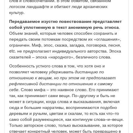
слов и словосочетаний. В этом обжитом, связанном
логосом ландшафте и обитают люди архаических
культур.
Передаваемое изустно повествование представляет
собой
уплотненную в текст анонимную речь этноса
.
Объем знаний, которые человек способен сохранить и
передать своим потомкам посредством их «оглашения»,
ограничен. Миф, эпос, сказка, загадка, поговорка, песня,
etc. не предполагают индивидуального авторства. Эпоха
сказителей – эпоха «народного», безличного слова.
Особенность устного слова в том, что хотя оно и
позволяет человеку
удерживать дистанцию по
отношению к вещам, но при этом не предполагает
рефлексивной дистанции по отношению к самому
себе
. Слово мифа – это наивное слово. Его принимают
так, как принимают сами вещи. По–другому и быть не
может в ситуации, когда слова и высказывания, включая
сюда и большие нарративы, воспринимаются подобно
деревьям и ручьям, цветам и скалам, то есть как что–то
само собой разумеющееся, как континуум слова–и–вещи.
Только авторское слово, только высказывание, за которое
отвечает конкретный человек, может быть превращено в