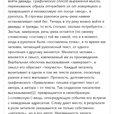
войти дважды.
Графический способ выражения мысли,
переживания, образа отчуждает их от говорящего и
превращает в независимую от писца «вещь», в
рукопись.
В строчках рукописи речь–река навеки
останавливает свой бег. Теперь в эту реку можно войти и
дважды, и трижды, то есть столько, сколько потребуется…
Застыв, замерзнув, речь–река остаётся (по своему
словесному «составу») той же самой, что и в момент,
когда в рукописи была «поставлена точка», в то время как
человек, читающий рукописный текст, от одного
прочтения к другому меняется. Меняется человек –
меняется и смысл, извлекаемый им из произведения.
Вербальная оболочка высказывания «замерзает», а
смысл его обретает «текучесть». Каждый читатель
вычитывает в одном и том же тексте разное, поскольку
разное в него вчитывает. Прочность, долговечность
графического «буквализма» письма отделяет текст от
автора, а автора – от текста. Так созданное писателем
высказывание
[9]
превращается в своеобразную
(«словесную») вещь, опосредующую событие его встречи
с неведомым адресатом. Слову дают место; в результате
в роли читателя оказывается не только собственно
«читатель», но и его автор. Неизменность записи