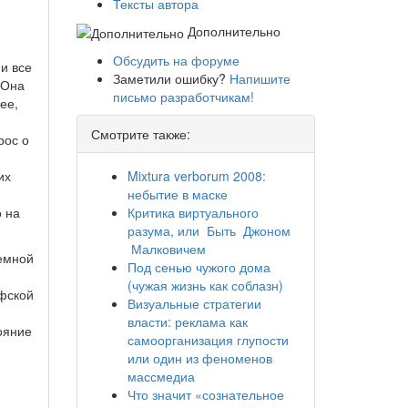
Тексты автора
Дополнительно
Обсудить на форуме
и все
Заметили ошибку?
Напишите
 Она
письмо разработчикам!
ее,
Смотрите также:
рос о
их
Mixtura verborum 2008:
небытие в маске
о на
Критика виртуального
разума, или Быть Джоном
Малковичем
ъемной
Под сенью чужого дома
(чужая жизнь как соблазн)
офской
Визуальные стратегии
власти: реклама как
ояние
самоорганизация глупости
или один из феноменов
массмедиа
Что значит «сознательное