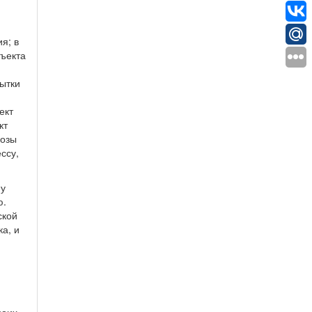
я; в
бъекта
пытки
ект
кт
фозы
ссу,
му
ю.
ской
а, и