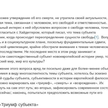
ожее утверждение об его смерти, не утратила своей актуальности, 
гая тема, связанная с человеком, его свободой и ответственностью.
льный интерес к ней обусловлен вопросом о свободе человека, точн
гласиться с Хайдеггером, который писал, что тема субъекта
ории, когда происходит переопределение сущности свободы
[1]
. Воп
 и в социокультурном плане, поскольку фундаментальные сдвиги,
кой цивилизации, крайне обострили внимание к темам человеческ
 последствиям. Не последнее место в этом ряду занимает и
если самотождественный субъект новоевропейской истории умер, т
кий мир, мир его культуры?
ожение этого вопроса вряд ли посильно даже для более–менее об
имея в виду многоаспектность темы субъекта, хотелось бы эскизно
ой судьбы субъекта, субъективности в истории европейской филос
можно маркировать как «триумф», «смерть» и «возрождение». Их
нуть на сам этот путь; во–вторых, зафиксировать современное сост
 сейчас; наконец, попытаться предположить возможные пути его
«Триумф субъекта»