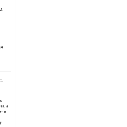
М.
од
С.
го
та и
т в
Я"