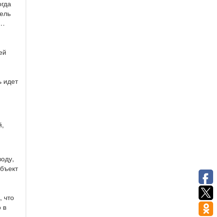
огда
шель
«…
ей
ь идет
й,
воду,
убъект
, что
 в