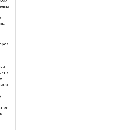
воих
тиным
а
нь.
торая
ни.
 меня
ия,
 мои
е
бытие
то