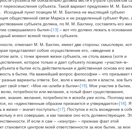
ости субъекта не обязательно должна вести к утрате субъектом с
ант переосмысления субъекта. Такой вариант предложен М. М. Бах
]
.
Исходный пункт позиции М. М. Бахтина не мыслящий субъект
кция общественной связи Маркса и не разделенный субъект Фуко, 
ствовании субъекта должна, по М. М. Бахтину, составлять его жиз
ытие совершаемого бытия»
[13]
– вот что должно лежать в основании
одный момент всякой теории о субъекте.
ности, отмечает М. М. Бахтин, имеет две стороны: смысловую, ко
орая представляет собою осуществление его, «введение в
том акте, с точки зрения жизни субъекта, не столь важна (хотя и
ествления, которое только и дает субъекту позицию «участия–в–
убъекта в бытии есть действительная и действенная основа его жиз
имость в бытии. На важнейший вопрос философии – что призывает
разные варианты ответа: Бог, воля к жизни, воля к власти, зов быт
 дает свой ответ: «Мое не–алиби в бытии»
[15]
. Мое участие в бытии,
 волю, потребности или желание, а голый факт существования,
ния, знания, желания, потребности я
всегда уже есть
. Поэтому мо
тся, но «единственным образом признается и утверждается»
[16]
. Я
ь в жизни – значит поступать»
[17]
. Поступок и есть вхождение в со
кольку я его совершаю, и как таковое оно есть долженствующее. Э
нственности. И если я сам – «изнутри» – признаю факт этой
т становится центром моей ответственности за мое бытие, за мое