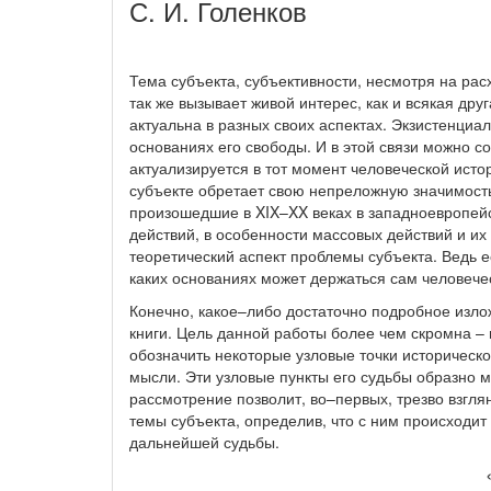
С. И. Голенков
Тема субъекта, субъективности, несмотря на расх
так же вызывает живой интерес, как и всякая дру
актуальна в разных своих аспектах. Экзистенциа
основаниях его свободы. И в этой связи можно со
актуализируется в тот момент человеческой ист
субъекте обретает свою непреложную значимость
произошедшие в XIX–XX веках в западноевропейс
действий, в особенности массовых действий и их
теоретический аспект проблемы субъекта. Ведь 
каких основаниях может держаться сам человечес
Конечно, какое–либо достаточно подробное изл
книги. Цель данной работы более чем скромна – 
обозначить некоторые узловые точки историческ
мысли. Эти узловые пункты его судьбы образно 
рассмотрение позволит, во–первых, трезво взгля
темы субъекта, определив, что с ним происходит
дальнейшей судьбы.