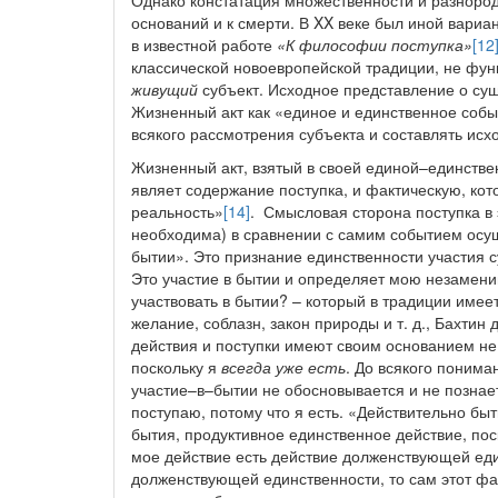
Однако констатация множественности и разнородн
оснований и к смерти. В XX веке был иной вари
в известной работе
«К философии поступка»
[12
классической новоевропейской традиции, не фун
живущий
субъект. Исходное представление о суще
Жизненный акт как «единое и единственное соб
всякого рассмотрения субъекта и составлять исх
Жизненный акт, взятый в своей единой–единствен
являет содержание поступка, и фактическую, кот
реальность»
[14]
. Смысловая сторона поступка в э
необходима) в сравнении с самим событием осущ
бытии». Это признание единственности участия с
Это участие в бытии и определяет мою незамен
участвовать в бытии? – который в традиции имеет 
желание, соблазн, закон природы и т. д., Бахтин
действия и поступки имеют своим основанием не
поскольку я
всегда уже есть
. До всякого понима
участие–в–бытии не обосновывается и не познае
поступаю, потому что я есть. «Действительно быт
бытия, продуктивное единственное действие, пос
мое действие есть действие долженствующей еди
долженствующей единственности, то сам этот фак