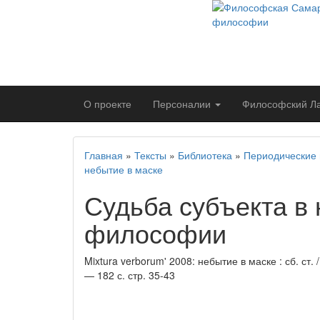
О проекте
Персоналии
Философский
Л
Главная
»
Тексты
»
Библиотека
»
Периодические 
небытие в маске
Судьба субъекта в
философии
Mixtura verborum' 2008: небытие в маске : сб. ст.
— 182 с. стр. 35-43