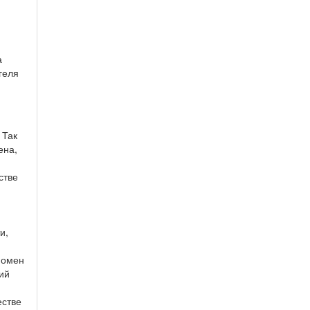
а
геля
 Так
ена,
стве
и,
номен
ий
естве