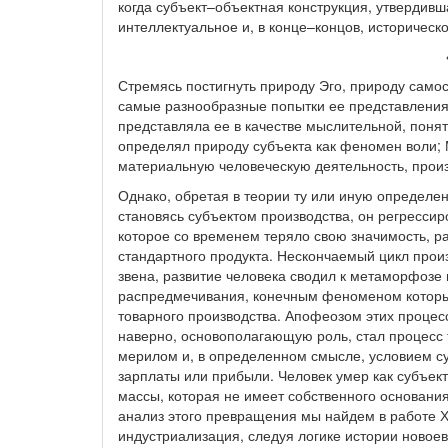
когда субъект–объектная конструкция, утвердивш
интеллектуальное и, в конце–концов, историчес
Стремясь постигнуть природу Эго, природу сам
самые разнообразные попытки ее представления
представляла ее в качестве мыслительной, поня
определял природу субъекта как феномен воли;
материальную человеческую деятельность, произ
Однако, обретая в теории ту или иную определен
становясь субъектом производства, он регрессиро
которое со временем теряло свою значимость, р
стандартного продукта. Нескончаемый цикл произ
звена, развитие человека сводил к метаморфоз
распредмечивания, конечным феноменом которы
товарного производства. Апофеозом этих процесс
наверно, основополагающую роль, стал процесс
мерилом и, в определенном смысле, условием с
зарплаты или прибыли. Человек умер как субъек
массы, которая не имеет собственного основания
анализ этого превращения мы найдем в работе 
индустриализация, следуя логике истории новоев