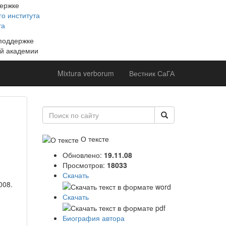
держке
о института
та
 поддержке
й академии
Mixtura verborum
Вестник СаГА
О тексте
Обновлено:
19.11.08
Просмотров:
18033
Скачать
008.
Скачать
Биография автора