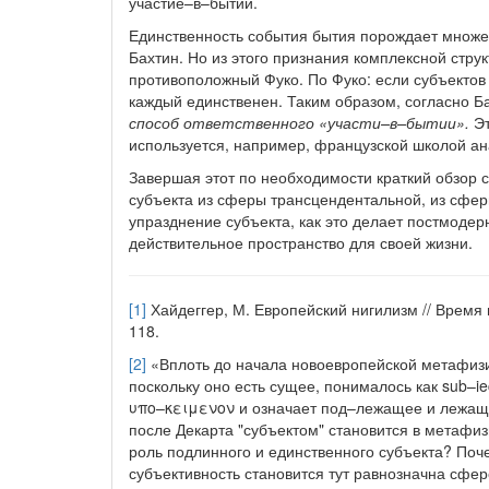
участие–в–бытии.
Единственность события бытия порождает множес
Бахтин. Но из этого признания комплексной стру
противоположный Фуко. По Фуко: если субъектов м
каждый единственен. Таким образом, согласно Б
способ ответственного «участи–в–бытии».
Эт
используется, например, французской школой ан
Завершая этот по необходимости краткий обзор 
субъекта из сферы трансцендентальной, из сфер
упразднение субъекта, как это делает постмодер
действительное пространство для своей жизни.
[1]
Хайдеггер, М. Европейский нигилизм // Время и
118.
[2]
«Вплоть до начала новоевропейской метафизи
поскольку оно есть сущее, понималось как sub–ie
υπο–κειμενον и означает под–лежащее и лежаще
после Декарта "субъектом" становится в метафиз
роль подлинного и единственного субъекта? Поче
субъективность становится тут равнозначна сфере