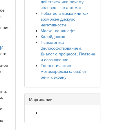
действие» или почему
я
человек – не автомат
вое
Небытие в маске или как
.
возможен дискурс
негативности
дения.
Маска–ландшафт
Калейдоскоп
Психогогика
[2]
.
философствованием.
кого
Диалог о процессе, Платоне
и осознавании.
ьное
Топологические
ь
метаморфозы слова: от
речи к экрану
кта.
м,
Маргиналии:
го
ло