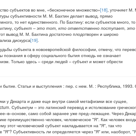
тво субъектов во мне, «бесконечное множество»
[18]
, уточняет М. 
ктуры субъективности М. М. Бахтин делает вывод, прямо
ного, то нет единственного. По Бахтину: если субъектов много, то
ахтину,
субъект – это тот, кто ответственно поступает, это
от вывод М. М. Бахтина достаточно плодотворен и широко
ализа дискурса
[19]
.
судьбы субъекта в новоевропейской философии, отмечу, что перев
ы познания в сферу социального бытия отнюдь не означает
низм. Только здесь – среди людей – субъект и может обрести
 бытие. Статьи и выступления : пер. с нем. М. : Республика, 1993. 
ки у Декарта и даже еще внутри самой метафизики все сущее,
ctum. Субъектум – это латинский перевод и истолкование греческо
е–в–основе, само собой заранее уже пред–лежащее. Через Декар
ике преимущественно человек, человеческое "Я". Как человек входи
му этот человеческий субъект накладывается на "Я", так что
 "Я"? Субъективность ли определяется через "Я" или, наоборот, "