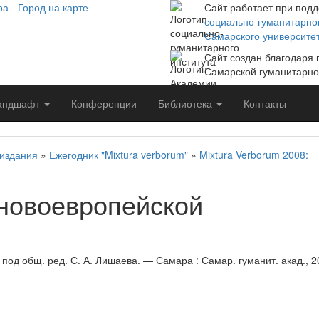
Сайт работает при под
социально-гуманитарног
Самарского университе
Сайт создан благодаря
Самарской гуманитарно
андшафт
Конференции
Библиотека
Контакты
издания
»
Ежегодник "Mixtura verborum"
»
Mixtura Verborum 2008:
 новоевропейской
 / под общ. ред. С. А. Лишаева. — Самара : Самар. гуманит. акад., 2