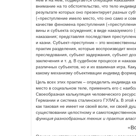
внимание на то обстоятельство, что тело индиви
результате которых оно презентирует
разных
субъ
(«преступление имело место, что оно само и со
качестве феномена преступления («преступление
вины и субъекта осуждения; в виде наказуемого 
наказания; представляя последствия преступлени
и казни. Субъект–преступник – это множественны
практик разделения, которые воспроизводит мно
преследования, субъект задержания, субъект доз
заключения и т. д. В судебном процессе и нака
различных субъектов, но и их взаимная игра. Ка
какому механизму объективации индивид формир
Цель всех этих практик – определить индивида к
место в социальном теле, применить его с наиб
Своеобразная калькуляция человеческого ресурс
Германии и система сталинского ГУЛАГа. В этой 
как таковая не имеет ни своей воли, ни своей ду
существовании целостному и самотождественном
функция разнообразных техник и практик влас
«В