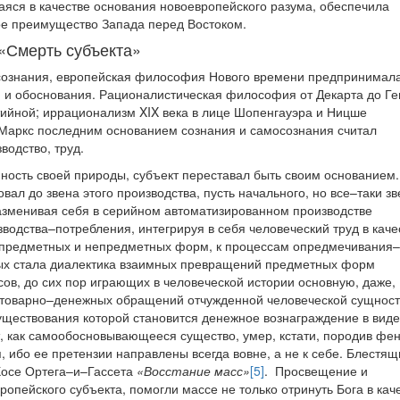
аяся в качестве основания новоевропейского разума, обеспечила
кое преимущество Запада перед Востоком.
«Смерть субъекта»
осознания, европейская философия Нового времени предпринимал
 и обоснования. Рационалистическая философия от Декарта до Ге
тийной; иррационализм XIX века в лице Шопенгауэра и Ницше
 Маркс последним основанием сознания и самосознания считал
водство, труд.
ность своей природы, субъект переставал быть своим основанием.
вал до звена этого производства, пусть начального, но все–таки зв
азменивая себя в серийном автоматизированном производстве
водства–потребления, интегрируя в себя человеческий труд в каче
е предметных и непредметных форм, к процессам опредмечивания–
х стала диалектика взаимных превращений предметных форм
ов, до сих пор играющих в человеческой истории основную, даже,
 товарно–денежных обращений отчужденной человеческой сущност
уществования которой становится денежное вознаграждение в виде
т, как самообосновывающееся существо, умер, кстати, породив фе
, ибо ее претензии направлены всегда вовне, а не к себе. Блестящ
Хосе Ортега–и–Гассета
«Восстание масс»
[5]
. Просвещение и
ропейского субъекта, помогли массе не только отринуть Бога в кач