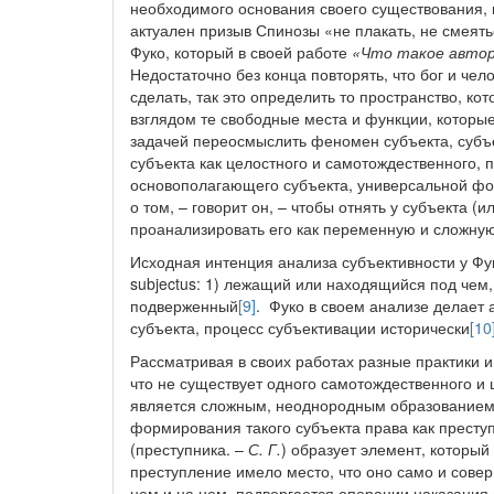
необходимого основания своего существования, н
актуален призыв Спинозы «не плакать, не смеят
Фуко, который в своей работе
«Что такое авто
Недостаточно без конца повторять, что бог и че
сделать, так это определить то пространство, ко
взглядом те свободные места и функции, котор
задачей переосмыслить феномен субъекта, субъ
субъекта как целостного и самотождественного, п
основополагающего субъекта, универсальной фор
о том, – говорит он, – чтобы отнять у субъекта (
проанализировать его как переменную и сложну
Исходная интенция анализа субъективности у Фук
subjectus: 1) лежащий или находящийся под чем
подверженный
[9]
. Фуко в своем анализе делает
субъекта, процесс субъективации исторически
[10
Рассматривая в своих работах разные практики 
что не существует одного самотождественного и ц
является сложным, неоднородным образованием.
формирования такого субъекта права как преступ
(преступника. –
С. Г.
) образует элемент, который
преступление имело место, что оно само и совер
нем и на нем, подвергается операции наказания 