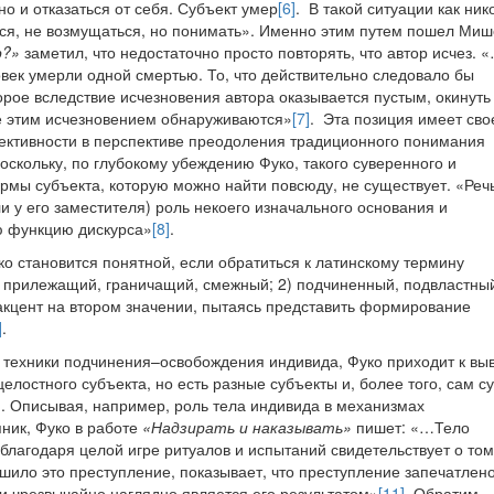
о и отказаться от себя. Субъект умер
[6]
. В такой ситуации как ник
ься, не возмущаться, но понимать». Именно этим путем пошел Ми
р?»
заметил, что недостаточно просто повторять, что автор исчез. 
ловек умерли одной смертью. То, что действительно следовало бы
торое вследствие исчезновения автора оказывается пустым, окинуть
ые этим исчезновением обнаруживаются»
[7]
. Эта позиция имеет сво
ективности в перспективе преодоления традиционного понимания
оскольку, по глубокому убеждению Фуко, такого суверенного и
мы субъекта, которую можно найти повсюду, не существует. «Реч
или у его заместителя) роль некоего изначального основания и
ю функцию дискурса»
[8]
.
о становится понятной, если обратиться к латинскому термину
, прилежащий, граничащий, смежный; 2) подчиненный, подвластны
 акцент на втором значении, пытаясь представить формирование
]
.
и техники подчинения–освобождения индивида, Фуко приходит к вы
елостного субъекта, но есть разные субъекты и, более того, сам с
 Описывая, например, роль тела индивида в механизмах
ник, Фуко в работе
«Надзирать и наказывать»
пишет: «…Тело
 благодаря целой игре ритуалов и испытаний свидетельствует о том
шило это преступление, показывает, что преступление запечатлено
и чрезвычайно наглядно является его результатом»
[11]
. Обратим