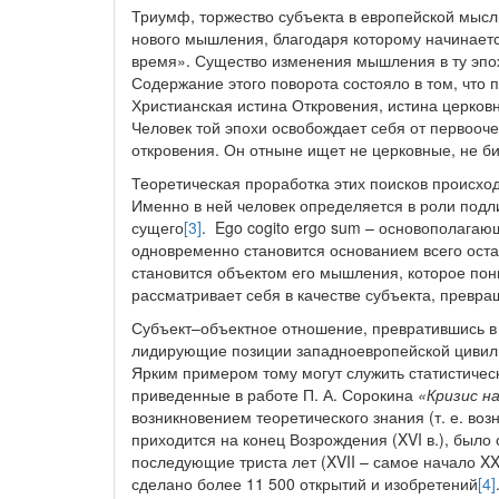
Триумф, торжество субъекта в европейской мысл
нового мышления, благодаря которому начинаетс
время». Существо изменения мышления в ту эпо
Содержание этого поворота состояло в том, чт
Христианская истина Откровения, истина церков
Человек той эпохи освобождает себя от первооче
откровения. Он отныне ищет не церковные, не б
Теоретическая проработка этих поисков происход
Именно в ней человек определяется в роли подли
сущего
[3]
. Ego cogito ergo sum – основополага
одновременно становится основанием всего остал
становится объектом его мышления, которое пон
рассматривает себя в качестве субъекта, превра
Субъект–объектное отношение, превратившись в 
лидирующие позиции западноевропейской цивили
Ярким примером тому могут служить статистичес
приведенные в работе П. А. Сорокина
«Кризис н
возникновением теоретического знания (т. е. возн
приходится на конец Возрождения (XVI в.), было 
последующие триста лет (XVII – самое начало XX
сделано более 11 500 открытий и изобретений
[4]