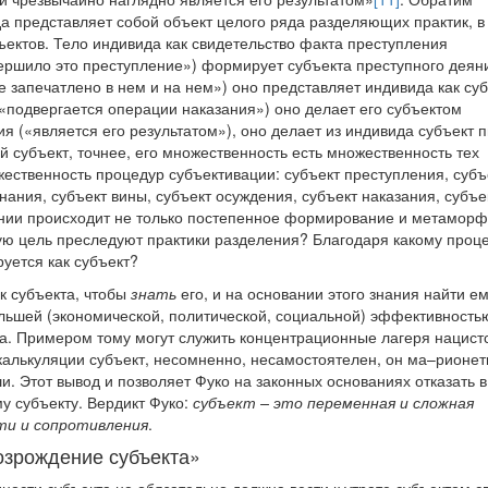
да представляет собой объект целого ряда разделяющих практик, в
ектов. Тело индивида как свидетельство факта преступления
вершило это преступление») формирует субъекта преступного деяни
 запечатлено в нем и на нем») оно представляет индивида как су
(«подвергается операции наказания») оно делает его субъектом
я («является его результатом»), оно делает из индивида субъект 
й субъект, точнее, его множественность есть множественность тех
жественность процедур субъективации: субъект преступления, субъ
нания, субъект вины, субъект осуждения, субъект наказания, субъе
зании происходит не только постепенное формирование и метамор
кую цель преследуют практики разделения? Благодаря какому проце
уется как субъект?
ак субъекта, чтобы
знать
его, и на основании этого знания найти е
ольшей (экономической, политической, социальной) эффективность
а. Примером тому могут служить концентрационные лагеря нацист
калькуляции субъект, несомненно, несамостоятелен, он ма–рионетк
ши. Этот вывод и позволяет Фуко на законных основаниях отказать в
у субъекту. Вердикт Фуко:
субъект – это переменная и сложная
ти и сопротивления
.
озрождение субъекта»