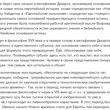
и берет свое начало в метафизике Декарта, заложившей основани
я новая эпоха европейской истории, позже определенная как «Но
ху Хайдеггер в
«Европейском нигилизме»
определил как «поворот»
о произошла смена оснований предшествующего понимания истины.
ного учения была поколеблена работой критической мысли Возрож
редной обязательности истин церковного учения и библейского
иблейские основания истины.
ит в философии XVII века и в первую голову в метафизике Декарта
нного и единственного субъекта, как основание самого себя и вся
ющая формула этого превращения. Ego, обосновывая сам себя,
ьного. Появившийся субъект здесь есть тот, кто мыслит, все остал
имается как представление. Человек в своем представлении тепер
щая, тем самым, все остальное в объект.
когнитивную конструкцию, обеспечило на следующие триста лет
зации, победное, триумфальное шествие новоевропейского субъе
кие данные по научным открытиям и технологическим изобретения
ашего времени»
. Так, если в период, начало которого связано с
икновение философии и науки в VIII веке до н. э.), а завершение е
сделано чуть более тысячи открытий и изобретенной, то уже в
 вв.) происходит их лавинообразное нарастание. В этот период бы
. Именно начало Нового времени стало для Европы тем периодом,