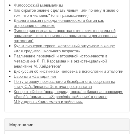
Философский минимализм
Как скрытое знание сделать явным, или почему я знаю о
том, что я человек? (опыт размышления)
Диалогическая природа человеческого бытия как
откровение о человеке
Философия возраста в пространстве экзистенциальной
аналитики: экзистенциальная аналитика и региональная
онтология*
Культ пионеров-героев: жертвенный энтузиазм в жанре
«для среднего школьного возраста»
Различение первичной и вторичной историчности в
метафизике Л. П. Карсавина и в экзистенциальной
аналитике М. Хайдеггера*
Дискуссия об инстинктах человека в психологии и этологии
Европы и «Запада» нет
По ту сторону прекрасного и безобразного. рецензия на
книгу С.А.Лишаева Эстетика пространства
Концепт «Doba» ‘пора, период, эпоха’ и бинарная оппозиция
«Paměť» ‘память’ – «Zapomění» ‘забвение’ в романе
М.Кундеры «Книга смеха и забвения»
Маргиналии: