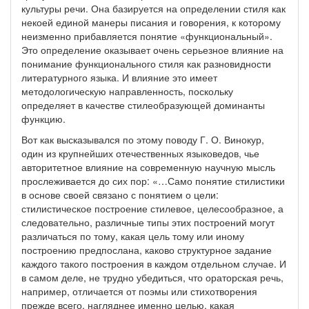
культуры речи. Она базируется на определении стиля как
некоей единой манеры писания и говорения, к которому
неизменно прибавляется понятие «функциональный».
Это определение оказывает очень серьезное влияние на
понимание функционального стиля как разновидности
литературного языка. И влияние это имеет
методологическую направленность, поскольку
определяет в качестве стилеобразующей доминанты
функцию.
Вот как высказывался по этому поводу Г. О. Винокур,
один из крупнейших отечественных языковедов, чье
авторитетное влияние на современную научную мысль
прослеживается до сих пор: «…Само понятие стилистики
в основе своей связано с понятием о цели:
стилистическое построение стилевое, целесообразное, а
следовательно, различные типы этих построений могут
различаться по тому, какая цель тому или иному
построению предпослана, каково структурное задание
каждого такого построения в каждом отдельном случае. И
в самом деле, не трудно убедиться, что ораторская речь,
например, отличается от поэмы или стихотворения
прежде всего, нагляднее именно целью, какая