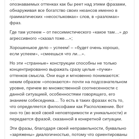
опознаваемых оттенках как бы реет над этими фразами,
обнаруживая все богатство своих нюансов именно в
грамматических «несостыковках» слов, в «разломах»
фраз.
Где там успеем – от пессимистического «какое там…» до
агрессивного «сказал тоже…»;
Хорошенькое дело – успеем! – «будет очень хорошо,
если успеем», «смеешься что ли…».
Но эти «странные» конструкции способны не только
концентрированно выражать сразу целые «пучки»
оттенков смысла. Они еще и мгновенно понимаются:
неким образом «опознаются» почти на подсознательном
уровне, причем во множественной соотнесенности с
данной ситуацией, особенностями говорящего, его
знанием собеседника… То есть в таких фразах есть то,
что определяется философами как Расположение. Вот
оно-то (во всей своей неповторимости и уникальности) и
передается фразой, сказанной в конкретной ситуации.
Эти фразы, благодаря своей неправильности, буквально
«заряжены» диалогичностью, потому что ориентированы