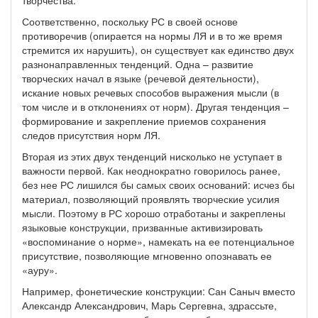
творчества.
Соответственно, поскольку РС в своей основе
противоречив (опирается на нормы ЛЯ и в то же время
стремится их нарушить), он существует как единство двух
разнонаправленных тенденций. Одна – развитие
творческих начал в языке (речевой деятельности),
искание новых речевых способов выражения мысли (в
том числе и в отклонениях от норм). Другая тенденция –
формирование и закрепление приемов сохранения
следов присутствия норм ЛЯ.
Вторая из этих двух тенденций нисколько не уступает в
важности первой. Как неоднократно говорилось ранее,
без нее РС лишился бы самых своих оснований: исчез бы
материал, позволяющий проявлять творческие усилия
мысли. Поэтому в РС хорошо отработаны и закреплены
языковые конструкции, призванные активизировать
«воспоминание о норме», намекать на ее потенциальное
присутствие, позволяющие мгновенно опознавать ее
«ауру».
Например, фонетические конструкции: Сан Саныч вместо
Александр Александрович, Марь Сергевна, здрассьте,