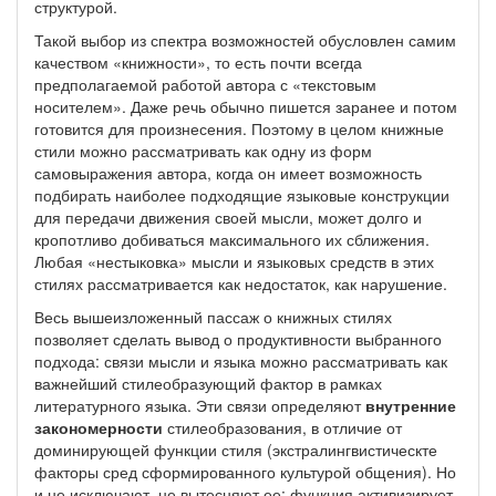
структурой.
Такой выбор из спектра возможностей обусловлен самим
качеством «книжности», то есть почти всегда
предполагаемой работой автора с «текстовым
носителем». Даже речь обычно пишется заранее и потом
готовится для произнесения. Поэтому в целом книжные
стили можно рассматривать как одну из форм
самовыражения автора, когда он имеет возможность
подбирать наиболее подходящие языковые конструкции
для передачи движения своей мысли, может долго и
кропотливо добиваться максимального их сближения.
Любая «нестыковка» мысли и языковых средств в этих
стилях рассматривается как недостаток, как нарушение.
Весь вышеизложенный пассаж о книжных стилях
позволяет сделать вывод о продуктивности выбранного
подхода: связи мысли и языка можно рассматривать как
важнейший стилеобразующий фактор в рамках
литературного языка. Эти связи определяют
внутренние
закономерности
стилеобразования, в отличие от
доминирующей функции стиля (экстралингвистическте
факторы сред сформированного культурой общения). Но
и не исключают, не вытесняют ее: функция активизирует