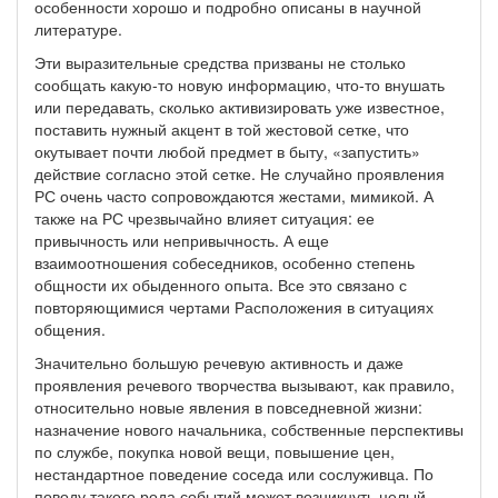
особенности хорошо и подробно описаны в научной
литературе.
Эти выразительные средства призваны не столько
сообщать какую-то новую информацию, что-то внушать
или передавать, сколько активизировать уже известное,
поставить нужный акцент в той жестовой сетке, что
окутывает почти любой предмет в быту, «запустить»
действие согласно этой сетке. Не случайно проявления
РС очень часто сопровождаются жестами, мимикой. А
также на РС чрезвычайно влияет ситуация: ее
привычность или непривычность. А еще
взаимоотношения собеседников, особенно степень
общности их обыденного опыта. Все это связано с
повторяющимися чертами Расположения в ситуациях
общения.
Значительно большую речевую активность и даже
проявления речевого творчества вызывают, как правило,
относительно новые явления в повседневной жизни:
назначение нового начальника, собственные перспективы
по службе, покупка новой вещи, повышение цен,
нестандартное поведение соседа или сослуживца. По
поводу такого рода событий может возникнуть целый