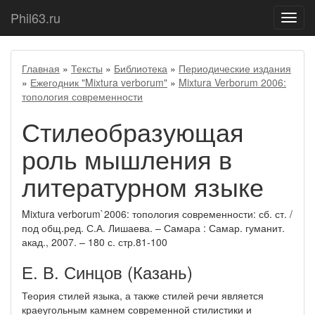
Phil63.ru
Показ
меню
Главная
»
Тексты
»
Библиотека
»
Периодические издания
»
Ежегодник "Mixtura verborum"
»
Mixtura Verborum 2006:
топология современности
Стилеобразующая
роль мышления в
литературном языке
Mixtura verborum`2006: топология современности: сб. ст. /
под общ.ред. С.А. Лишаева. – Самара : Самар. гуманит.
акад., 2007. – 180 с. стр.81-100
Е. В. Синцов (Казань)
Теория стилей языка, а также стилей речи является
краеугольным камнем современной стилистики и