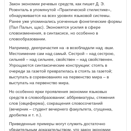
Закон экономии речевых средств, как пишет Д. Э.
Розенталь в упомянутой «Практической стилистике»,
обнаруживается на всех уровнях языковой системы.
Ранее уже упоминались усеченные фонетические формы
(Пал Палыч, щас). Экономятся усилия в сфере
словоизменения, в синтаксисе, но особенно в
словообразовании.
Например, деепричастия на -в возобладали над -вши.
Местоимение сам над самый. Сестрой – над сестрою,
сильней – над сильнее, свойствен – над свойственен.
Упрощаются синтаксические конструкции: стоять в
очереди за газетой превратилась в стоять за газетой;
выступать в соревнованиях на первенство мира – в
выступать на первенство мира.
Но особенно ярки проявления экономии языковых
средств в словообразовании: аббревиатуры, стяжения
слов (овцеферма), сокращения словосочетаний
(вечерник – студент вечернего факультета, сгущенка,
дробилка и т. п.).
Приведенные примеры могут служить достаточно
убедительным доказательством, что закон экономии