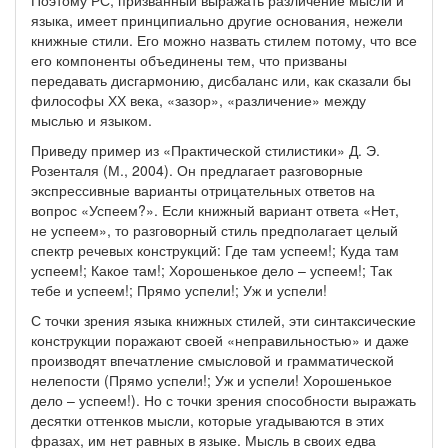
Поэтому РС, призванный выражать различение мысли и
языка, имеет принципиально другие основания, нежели
книжные стили. Его можно назвать стилем потому, что все
его компоненты объединены тем, что призваны
передавать дисгармонию, дисбаланс или, как сказали бы
философы ХХ века, «зазор», «различение» между
мыслью и языком.
Приведу пример из «Практической стилистики» Д. Э.
Розенталя (М., 2004). Он предлагает разговорные
экспрессивные варианты отрицательных ответов на
вопрос «Успеем?». Если книжный вариант ответа «Нет,
не успеем», то разговорный стиль предполагает целый
спектр речевых конструкций: Где там успеем!; Куда там
успеем!; Какое там!; Хорошенькое дело – успеем!; Так
тебе и успеем!; Прямо успели!; Уж и успели!
С точки зрения языка книжных стилей, эти синтаксические
конструкции поражают своей «неправильностью» и даже
производят впечатление смысловой и грамматической
нелепости (Прямо успели!; Уж и успели! Хорошенькое
дело – успеем!). Но с точки зрения способности выражать
десятки оттенков мысли, которые угадываются в этих
фразах, им нет равных в языке. Мысль в своих едва