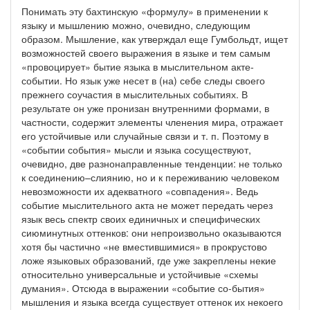
Понимать эту бахтинскую «формулу» в применении к
языку и мышлению можно, очевидно, следующим
образом. Мышление, как утверждал еще Гумбольдт, ищет
возможностей своего выражения в языке и тем самым
«провоцирует» бытие языка в мыслительном акте-
событии. Но язык уже несет в (на) себе следы своего
прежнего соучастия в мыслительных событиях. В
результате он уже пронизан внутренними формами, в
частности, содержит элементы членения мира, отражает
его устойчивые или случайные связи и т. п. Поэтому в
«событии события» мысли и языка сосуществуют,
очевидно, две разнонаправленные тенденции: не только
к соединению–слиянию, но и к переживанию человеком
невозможности их адекватного «совпадения». Ведь
событие мыслительного акта не может передать через
язык весь спектр своих единичных и специфических
сиюминутных оттенков: они непроизвольно оказываются
хотя бы частично «не вместившимися» в прокрустово
ложе языковых образований, где уже закреплены некие
относительно универсальные и устойчивые «схемы
думания». Отсюда в выражении «событие со-бытия»
мышления и языка всегда существует оттенок их некоего