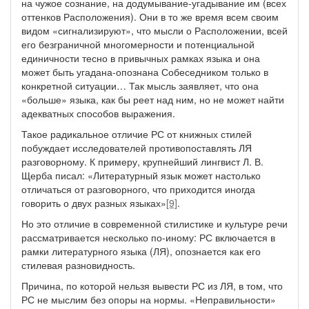
на чужое сознание, на додумывание-угадывание им (всех
оттенков Расположения). Они в то же время всем своим
видом «сигнализируют», что мысли о Расположении, всей
его безграничной многомерности и потенциальной
единичности тесно в привычных рамках языка и она
может быть угадана-опознана Собеседником только в
конкретной ситуации… Так мысль заявляет, что она
«больше» языка, как бы реет над ним, но не может найти
адекватных способов выражения.
Такое радикальное отличие РС от книжных стилей
побуждает исследователей противопоставлять ЛЯ
разговорному. К примеру, крупнейший лингвист Л. В.
Щерба писал: «Литературный язык может настолько
отличаться от разговорного, что приходится иногда
говорить о двух разных языках»
[9]
.
Но это отличие в современной стилистике и культуре речи
рассматривается несколько по-иному: РС включается в
рамки литературного языка (ЛЯ), опознается как его
стилевая разновидность.
Причина, по которой нельзя вывести РС из ЛЯ, в том, что
РС не мыслим без опоры на нормы. «Неправильности»