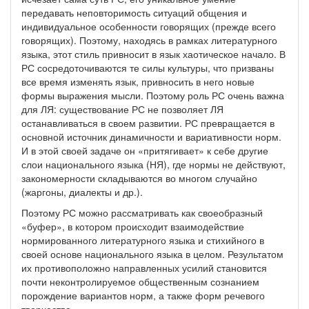
передавать неповторимость ситуаций общения и
индивидуальное особенности говорящих (прежде всего
говорящих). Поэтому, находясь в рамках литературного
языка, этот стиль привносит в язык хаотическое начало. В
РС сосредоточиваются те силы культуры, что призваны
все время изменять язык, привносить в него новые
формы выражения мысли. Поэтому роль РС очень важна
для ЛЯ: существование РС не позволяет ЛЯ
останавливаться в своем развитии. РС превращается в
основной источник динамичности и вариативности норм.
И в этой своей задаче он «притягивает» к себе другие
слои национального языка (НЯ), где нормы не действуют,
закономерности складываются во многом случайно
(жаргоны, диалекты и др.).
Поэтому РС можно рассматривать как своеобразный
«буфер», в котором происходит взаимодействие
нормированного литературного языка и стихийного в
своей основе национального языка в целом. Результатом
их противоположно направленных усилий становится
почти неконтролируемое общественным сознанием
порождение вариантов норм, а также форм речевого