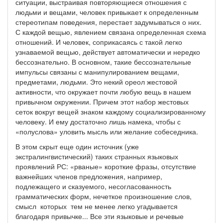
ситуации, выстраивая повторяющиеся отношения с
людьми и вещами, человек привыкает к определенным
стереотипам поведения, перестает задумываться о них.
С каждой вещью, явлением связана определенная схема
отношений. И человек, соприкасаясь с такой легко
узнаваемой вещью, действует автоматически и нередко
бессознательно. В основном, такие бессознательные
импульсы связаны с манипулированием вещами,
предметами, людьми. Это некий ореол жестовой
активности, что окружает почти любую вещь в нашем
привычном окружении. Причем этот набор жестовых
сеток вокруг вещей знаком каждому социализированному
человеку. И ему достаточно лишь намека, чтобы с
«полуслова» уловить мысль или желание собеседника.
В этом скрыт еще один источник (уже
экстралингвистический) таких странных языковых
проявлений РС: «рваные» короткие фразы, отсутствие
важнейших членов предложения, например,
подлежащего и сказуемого, несогласованность
грамматических форм, нечеткое произношение слов,
смысл которых тем не менее легко угадывается
благодаря привычке... Все эти языковые и речевые