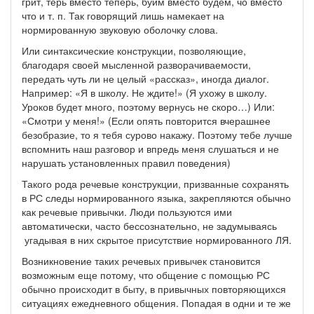
грит, терь вместо теперь, буим вместо будем, чо вместо
что и т. п. Так говорящий лишь намекает на
нормированную звуковую оболочку слова.
Или синтаксические конструкции, позволяющие,
благодаря своей мысленной разворачиваемости,
передать чуть ли не целый «рассказ», иногда диалог.
Например: «Я в школу. Не ждите!» (Я ухожу в школу.
Уроков будет много, поэтому вернусь не скоро…) Или:
«Смотри у меня!» (Если опять повторится вчерашнее
безобразие, то я тебя сурово накажу. Поэтому тебе лучше
вспомнить наш разговор и впредь меня слушаться и не
нарушать установленных правил поведения)
Такого рода речевые конструкции, призванные сохранять
в РС следы нормированного языка, закрепляются обычно
как речевые привычки. Люди пользуются ими
автоматически, часто бессознательно, не задумываясь
угадывая в них скрытое присутствие нормированного ЛЯ.
Возникновение таких речевых привычек становится
возможным еще потому, что общение с помощью РС
обычно происходит в быту, в привычных повторяющихся
ситуациях ежедневного общения. Попадая в одни и те же