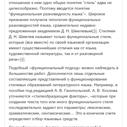
отношению к ним одно общее понятие “стиль” едва ли
целесообразно. Поэтому вводится понятие
“функциональная разновидность языка”». Широкое
признание получила типология функциональных
разновидностей языка, сравнительно недавно
предложенная академиком Д. Н. Шмелевым
[3]
. Стилями
Д. Н. Шмелев называет только функциональные стили,
которые (все вместе) по своей языковой организации
имеют существеннейшие отличия как от языка
художественной литературы, так и от разговорной
речи»
[4]
.
Подобный «функциональный подход» можно наблюдать в
большинстве работ. Дополняются лишь отдельные
составляющие представлений о функционировании
стилевых образований литературного языка. Например, в
пособии под редакцией А. В. Ганопольской, А. В. Хохлова
уточняются «стилеобразующие факторы», «которые при
создании текста того или иного функционального стиля
последовательно задают его параметры: лексические,
грамматические, синтаксические… Это в конечном счете
определяет отбор языковых средств.