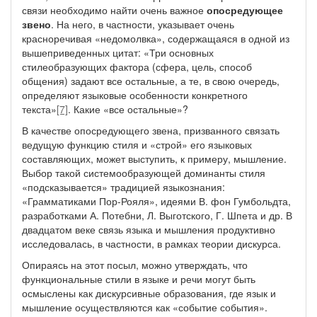
связи необходимо найти очень важное
опосредующее
звено
. На него, в частности, указывает очень
красноречивая «недомолвка», содержащаяся в одной из
вышеприведенных цитат: «Три основных
стилеобразующих фактора (сфера, цель, способ
общения) задают все остальные, а те, в свою очередь,
определяют языковые особенности конкретного
текста»
[7]
. Какие «все остальные»?
В качестве опосредующего звена, призванного связать
ведущую функцию стиля и «строй» его языковых
составляющих, может выступить, к примеру, мышление.
Выбор такой системообразующей доминанты стиля
«подсказывается» традицией языкознания:
«Грамматиками Пор-Рояля», идеями В. фон Гумбольдта,
разработками А. Потебни, Л. Выготского, Г. Шпета и др. В
двадцатом веке связь языка и мышления продуктивно
исследовалась, в частности, в рамках теории дискурса.
Опираясь на этот посыл, можно утверждать, что
функциональные стили в языке и речи могут быть
осмыслены как дискурсивные образования, где язык и
мышление осуществляются как «событие события».