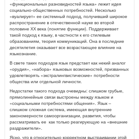
«функциональных разновидностей языка» лежит идея
социально-общественных потребностей. Несколько
«вуалирует» ее системный подход, получивший широкое
распространение в отечественной науке во второй
половине ХХ века (понятие функции). Поддерживает
такой подход к языку, в частности к его стилевым
образованиям, теория коммуникаций. Она в последние
десятилетия оказывает все возрастающее влияние на
языкознание.
В свете таких подходов язык предстает как некий аналог
«орудия», «набора» языковых возможностей, призванных
удовлетворять «экстралингвистические» потребности
общества или отдельной личности.
Недостатки такого подхода очевидны: слишком грубые,
прямолинейные связи выстроены между языком и
«социальными потребностями общения». Язык –
слишком сложная система, имеющая внутренние
закономерности самоорганизации, развития, чтобы
рассматривать ее как только реагирующую на «внешние
раздражители».
Ясно, что в относительно корректном выстраивании этой