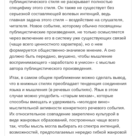
публицистического стиля не раскрывает полностью
специфику этого стиля. Он также не существует без
серьезной составляющей волевых интенций, ведь
главная задача этого стиля – воздействие на слушателя,
читателя. Новое событие, которому обычно посвящены
публицистические произведения, не только осмысляется
через включение его в систему уже существующих связей
(чаще всего ценностного характера), но о нем
формируется общественно-значимое мнение. А оно
должно быть передано, внушено, чтобы мышление
воспринимающего «заработало в унисон» с мыслью
автора публицистического произведения.
Итак, в самом общем приближении можно сделать вывод,
что в книжных стилях преобладает тенденция соединения
языка и мышления (в речевых событиях). Язык в этом
случае можно уподобить «старым мехам», которые
способны вмещать и удерживать «молодое вино»
мыслительной активности конкретного речевого события.
Их относительное совпадение закреплено культурой в
виде жанровых образований, построенных чаще всего
так, чтобы мысль могла выбирать из спектра интенций,
возможностей, предполагаемых нередко гибкой жанровой