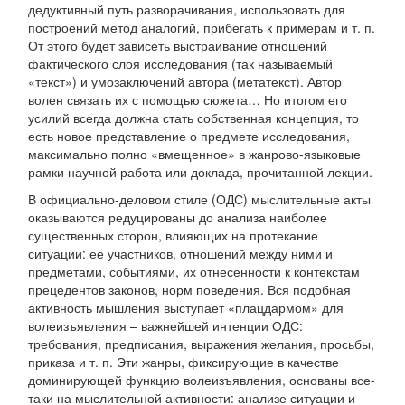
дедуктивный путь разворачивания, использовать для
построений метод аналогий, прибегать к примерам и т. п.
От этого будет зависеть выстраивание отношений
фактического слоя исследования (так называемый
«текст») и умозаключений автора (метатекст). Автор
волен связать их с помощью сюжета… Но итогом его
усилий всегда должна стать собственная концепция, то
есть новое представление о предмете исследования,
максимально полно «вмещенное» в жанрово-языковые
рамки научной работа или доклада, прочитанной лекции.
В официально-деловом стиле (ОДС) мыслительные акты
оказываются редуцированы до анализа наиболее
существенных сторон, влияющих на протекание
ситуации: ее участников, отношений между ними и
предметами, событиями, их отнесенности к контекстам
прецедентов законов, норм поведения. Вся подобная
активность мышления выступает «плацдармом» для
волеизъявления – важнейшей интенции ОДС:
требования, предписания, выражения желания, просьбы,
приказа и т. п. Эти жанры, фиксирующие в качестве
доминирующей функцию волеизъявления, основаны все-
таки на мыслительной активности: анализе ситуации и