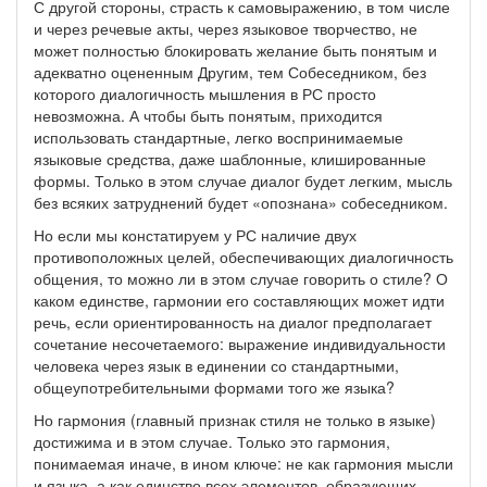
С другой стороны, страсть к самовыражению, в том числе
и через речевые акты, через языковое творчество, не
может полностью блокировать желание быть понятым и
адекватно оцененным Другим, тем Собеседником, без
которого диалогичность мышления в РС просто
невозможна. А чтобы быть понятым, приходится
использовать стандартные, легко воспринимаемые
языковые средства, даже шаблонные, клишированные
формы. Только в этом случае диалог будет легким, мысль
без всяких затруднений будет «опознана» собеседником.
Но если мы констатируем у РС наличие двух
противоположных целей, обеспечивающих диалогичность
общения, то можно ли в этом случае говорить о стиле? О
каком единстве, гармонии его составляющих может идти
речь, если ориентированность на диалог предполагает
сочетание несочетаемого: выражение индивидуальности
человека через язык в единении со стандартными,
общеупотребительными формами того же языка?
Но гармония (главный признак стиля не только в языке)
достижима и в этом случае. Только это гармония,
понимаемая иначе, в ином ключе: не как гармония мысли
и языка, а как единство всех элементов, образующих