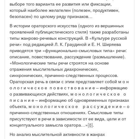
выборе того варианта ее развития или фиксации,
который наиболее желателен (полезен, продуктивен,
безопасен) по целому ряду признаков…
В истории ораторского искусства (одного из вершинных
проявлений публицистического стиля) также разработаны
типы жанрово-речевых конструкций. В «Культуре русской
речи» под редакцией Л. К. Граудиной и Е. Н. Ширяева
приводятся три «функционально-смысловых типа» речи:
описание, повествование, рассуждение (размышление).
«Монологические типы речи строятся на основе
отражения мыслительных диахронических,
синхронических, причинно-следственных процессов.
Ораторская речь в связи с этим представляет собой м о н
о л о г и ч е с к о е п о в е с т в о в а н и е – информацию
о развивающихся действиях, м о н о л о г и ч е с к о е о
п и с а н и е – информацию об одновременных признаках
объекта, м о н о л о г и ч е с к о е р а с с у ж д е н и е – о
причинно-следственных отношениях. Смысловые типы
присутствуют в речи в зависимости от ее вида, цели и от
концептуального замысла оратора…»
[8]
.
Но анализ мыслительной активности в жанрах