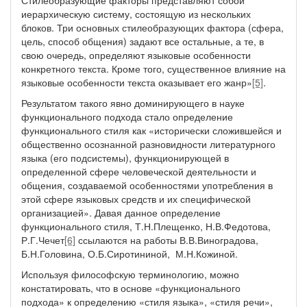
Стилеобразующие факторы представляют собой
иерархическую систему, состоящую из нескольких
блоков. Три основных стилеобразующих фактора (сфера,
цель, способ общения) задают все остальные, а те, в
свою очередь, определяют языковые особенности
конкретного текста. Кроме того, существенное влияние на
языковые особенности текста оказывает его жанр»
[5]
.
Результатом такого явно доминирующего в науке
функционального подхода стало определение
функционального стиля как «исторически сложившейся и
общественно осознанной разновидности литературного
языка (его подсистемы), функционирующей в
определенной сфере человеческой деятельности и
общения, создаваемой особенностями употребления в
этой сфере языковых средств и их специфической
организацией». Давая данное определение
функционального стиля, Т.Н.Плещенко, Н.В.Федотова,
Р.Г.Чечет
[6]
ссылаются на работы В.В.Виноградова,
Б.Н.Головина, О.Б.Сиротининой, М.Н.Кожиной.
Используя философскую терминологию, можно
констатировать, что в основе «функционального
подхода» к определению «стиля языка», «стиля речи»,