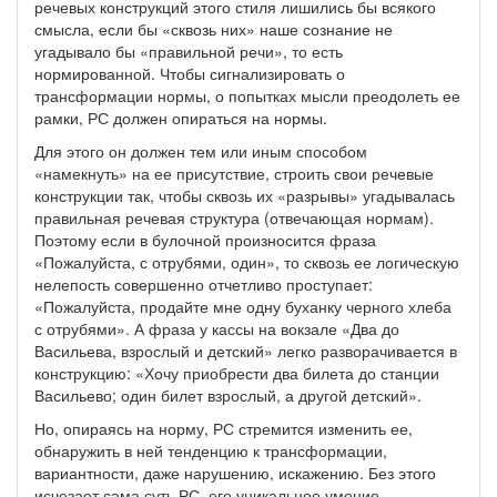
речевых конструкций этого стиля лишились бы всякого
смысла, если бы «сквозь них» наше сознание не
угадывало бы «правильной речи», то есть
нормированной. Чтобы сигнализировать о
трансформации нормы, о попытках мысли преодолеть ее
рамки, РС должен опираться на нормы.
Для этого он должен тем или иным способом
«намекнуть» на ее присутствие, строить свои речевые
конструкции так, чтобы сквозь их «разрывы» угадывалась
правильная речевая структура (отвечающая нормам).
Поэтому если в булочной произносится фраза
«Пожалуйста, с отрубями, один», то сквозь ее логическую
нелепость совершенно отчетливо проступает:
«Пожалуйста, продайте мне одну буханку черного хлеба
с отрубями». А фраза у кассы на вокзале «Два до
Васильева, взрослый и детский» легко разворачивается в
конструкцию: «Хочу приобрести два билета до станции
Васильево; один билет взрослый, а другой детский».
Но, опираясь на норму, РС стремится изменить ее,
обнаружить в ней тенденцию к трансформации,
вариантности, даже нарушению, искажению. Без этого
исчезает сама суть РС, его уникальное умение