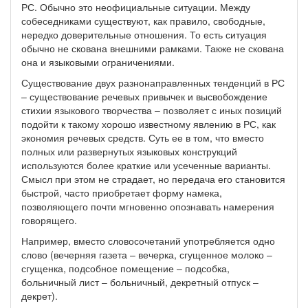
РС. Обычно это неофициальные ситуации. Между
собеседниками существуют, как правило, свободные,
нередко доверительные отношения. То есть ситуация
обычно не скована внешними рамками. Также не скована
она и языковыми ограничениями.
Существование двух разнонаправленных тенденций в РС
– существование речевых привычек и высвобождение
стихии языкового творчества – позволяет с иных позиций
подойти к такому хорошо известному явлению в РС, как
экономия речевых средств. Суть ее в том, что вместо
полных или развернутых языковых конструкций
используются более краткие или усеченные варианты.
Смысл при этом не страдает, но передача его становится
быстрой, часто приобретает форму намека,
позволяющего почти мгновенно опознавать намерения
говорящего.
Например, вместо словосочетаний употребляется одно
слово (вечерняя газета – вечерка, сгущенное молоко –
сгущенка, подсобное помещение – подсобка,
больничный лист – больничный, декретный отпуск –
декрет).