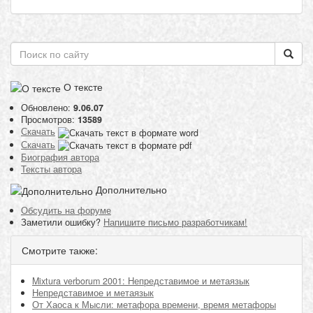
О тексте
Обновлено:
9.06.07
Просмотров:
13589
Скачать
Скачать
Биография автора
Тексты автора
Дополнительно
Обсудить на форуме
Заметили ошибку?
Напишите письмо разработчикам!
Смотрите также:
Mixtura verborum 2001: Непредставимое и метаязык
Непредставимое и метаязык
От Хаоса к Мысли: метафора времени, время метафоры