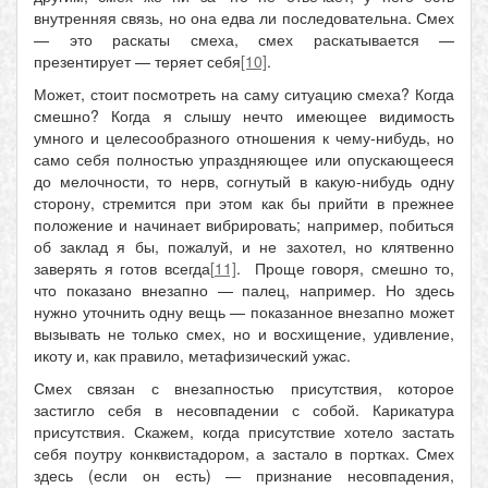
внутренняя связь, но она едва ли последовательна. Смех
— это раскаты смеха, смех раскатывается —
презентирует — теряет себя
[10]
.
Может, стоит посмотреть на саму ситуацию смеха? Когда
смешно? Когда я слышу нечто имеющее видимость
умного и целесообразного отношения к чему-нибудь, но
само себя полностью упраздняющее или опускающееся
до мелочности, то нерв, согнутый в какую-нибудь одну
сторону, стремится при этом как бы прийти в прежнее
положение и начинает вибрировать; например, побиться
об заклад я бы, пожалуй, и не захотел, но клятвенно
заверять я готов всегда
[11]
. Проще говоря, смешно то,
что показано внезапно — палец, например. Но здесь
нужно уточнить одну вещь — показанное внезапно может
вызывать не только смех, но и восхищение, удивление,
икоту и, как правило, метафизический ужас.
Смех связан с внезапностью присутствия, которое
застигло себя в несовпадении с собой. Карикатура
присутствия. Скажем, когда присутствие хотело застать
себя поутру конквистадором, а застало в портках. Смех
здесь (если он есть) — признание несовпадения,