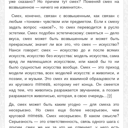
уже сказано? Но причем тут смех? Поменяй смех на
возвышенное — ничего не изменится».
Смех, конечно, связан с возвышенным, как связан с
любым «тонким» чувством или предметом. Если к смеху
задать вопрос «каков?», то смех переводится в русло
эстетики. Смех подобен эстетическому: смеяться — дело
вкуса, смех может быть возвышенным и может быть
прекрасным; значит ли все это, что смех — искусство?
Нанси говорит: смех — искусство до и после всяких
искусств, искусство без искусства: модель искусства, сама
вряд ли являющаяся искусством, или какой бы то ни
было сущностью искусства вообще. Смех — это приход
модели искусства, всех моделей искусств: и живописи, и
поэзии, и музыки. Это смех их взаимной образцовости и
их кругового mimesis, которому нет конца. Он смеется
над тем, что живопись разражается звучанием, а поэзия
разражается живописью, которая, в свою очередь…
[9]
Да, смех может быть каким угодно — для смеха это
несерьезно. Но смех еще более несерьезен, чем
круговой mimesis. Смех несерьезен. В каком смысле?
Серьезность — это ответственность, связь одного шага с
другим, смех же ни за что не отвечает, у него есть