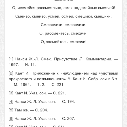
О, иссмейся рассмеяльно, смех надсмейных смеячей!
Смейво, смейво, усмей, осмей, смешики, смешики,
Смеюнчики, смеюнчики.
О, рассмейтесь, смехачи!
О, засмейтесь, смехачи!
[1]
Нанси Ж.-Л. Смех. Присутствие // Комментарии. —
1997. — № 11.
[2]
Кант И. Приложение к «наблюдением над чувствами
прекрасного и возвышенного» // Кант И. Собр. соч в 6 т.
— М., 1964. — Т. 2. — С. 221.
[3]
Кант И. Указ. соч. — С. 221.
[4]
Нанси Ж.-Л. Указ. соч. — С. 194.
[5]
Там же. — С. 204.
[6]
Нанси Ж.-Л. Указ. соч. — С. 207.
[7]
Кант И. Указ. соч. — С. 211.