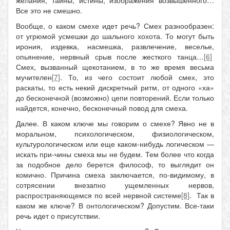
желания, тайны, истины, изображения возвышенного…
Все это не смешно.
Вообще, о каком смехе идет речь? Смех разнообразен:
от угрюмой усмешки до шального хохота. То могут быть
ирония, издевка, насмешка, развлечение, веселье,
опьянение, нервный срыв после жесткого танца…
[6]
Смех, вызванный щекотанием, в то же время весьма
мучителен
[7]
. То, из чего состоит любой смех, это
раскаты, то есть некий дискретный ритм, от одного «ха»
до бесконечной (возможно) цепи повторений. Если только
найдется, конечно, бесконечный повод для смеха.
Далее. В каком ключе мы говорим о смехе? Явно не в
моральном, психологическом, физиологическом,
культурологическом или еще каком-нибудь логическом —
искать при-чины смеха мы не будем. Тем более что когда
за подобное дело берется философ, то выглядит он
комично. Причина смеха заключается, по-видимому, в
сотрясении внезапно ущемленных нервов,
распространяющемся по всей нервной системе
[8]
. Так в
каком же ключе? В онтологическом? Допустим. Все-таки
речь идет о присутствии.