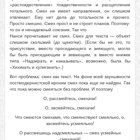
«растождествление» тождественности и расщепление
тотального. Смех не имеет направления, он слишком
отвлекает. Ему нет дела до тотальности и прочего.
Просто смешно. Смех прост и не строит планов. Поэтому-
то он и ненадежный союзник. Так что
Нанси прочитывает не смех. Смех для текста — объект
слишком скользкий (до щекотки). (Если бы не это, то
присутствие, вместо проседающего и зияющего, могло
бы быть приседающим и зевающим, а вместо книжки
типа «Надзирать и наказывать», возможно, была бы
«Хихикать и хулиганить».)
Вот проблема: смех как текст. На фоне всей заунывности
постмодернистской иронии смех пока еще не найден. Так
что пока можно смеяться без проблем. И поэтому
О, рассмейтесь, смехачи!
О, засмейтесь, смехачи!
Что смеются смехами, что смеянствуют смеяльно, о,
засмейтесь усмеяльно!
О рассмешищь надсмеяльных — смех усмейных
смехачей!