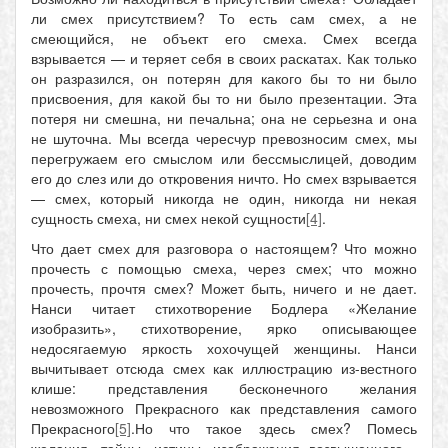
ли смех присутствием? То есть сам смех, а не
смеющийся, не объект его смеха. Смех всегда
взрывается — и теряет себя в своих раскатах. Как только
он разразился, он потерян для какого бы то ни было
присвоения, для какой бы то ни было презентации. Эта
потеря ни смешна, ни печальна; она не серьезна и она
не шуточна. Мы всегда чересчур превозносим смех, мы
перегружаем его смыслом или бессмыслицей, доводим
его до слез или до откровения ничто. Но смех взрывается
— смех, который никогда не один, никогда ни некая
сущность смеха, ни смех некой сущности
[4]
.
Что дает смех для разговора о настоящем? Что можно
прочесть с помощью смеха, через смех; что можно
прочесть, прочтя смех? Может быть, ничего и не дает.
Нанси читает стихотворение Бодлера «Желание
изобразить», стихотворение, ярко описывающее
недосягаемую яркость хохочущей женщины. Нанси
вычитывает отсюда смех как иллюстрацию из-вестного
клише: представления бесконечного желания
невозможного Прекрасного как представления самого
Прекрасного
[5]
.Но что такое здесь смех? Помесь