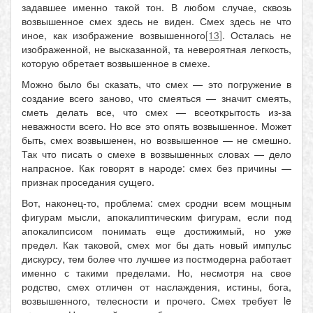
задавшее именно такой тон. В любом случае, сквозь
возвышенное смех здесь не виден. Смех здесь не что
иное, как изображение возвышенного
[13]
. Осталась не
изображенной, не высказанной, та невероятная легкость,
которую обретает возвышенное в смехе.
Можно было бы сказать, что смех — это погружение в
создание всего заново, что смеяться — значит смеять,
сметь делать все, что смех — всеоткрытость из-за
неважности всего. Но все это опять возвышенное. Может
быть, смех возвышенен, но возвышенное — не смешно.
Так что писать о смехе в возвышенных словах — дело
напрасное. Как говорят в народе: смех без причины —
признак проседания сущего.
Вот, наконец-то, проблема: смех сродни всем мощным
фигурам мысли, апокалиптическим фигурам, если под
апокалипсисом понимать еще достижимый, но уже
предел. Как таковой, смех мог бы дать новый импульс
дискурсу, тем более что лучшее из постмодерна работает
именно с такими пределами. Но, несмотря на свое
родство, смех отличен от наслаждения, истины, бога,
возвышенного, телесности и прочего. Смех требует le