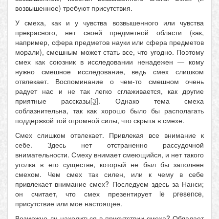
возвышенное) требуют присутствия.
У смеха, как и у чувства возвышенного или чувства
прекрасного, нет своей предметной области (как,
например, сфера предметов науки или сфера предметов
морали), смешным может стать все, что угодно. Поэтому
смех как союзник в исследовании ненадежен — кому
нужно смешное исследование, ведь смех слишком
отвлекает. Воспоминание о чем-то смешном очень
радует нас и не так легко сглаживается, как другие
приятные рассказы
[3]
. Однако тема смеха
соблазнительна, так как хорошо было бы располагать
поддержкой той огромной силы, что скрыта в смехе.
Смех слишком отвлекает. Привлекая все внимание к
себе. Здесь нет отстраненно рассудочной
внимательности. Смеху внимает смеющийся, и нет такого
уголка в его существе, который не был бы заполнен
смехом. Чем смех так силен, или к чему в себе
привлекает внимание смех? Последуем здесь за Нанси;
он считает, что смех презентирует le presence,
присутствие или мое настоящее.
Возможно ли находиться в присутствии смеха? Обладает