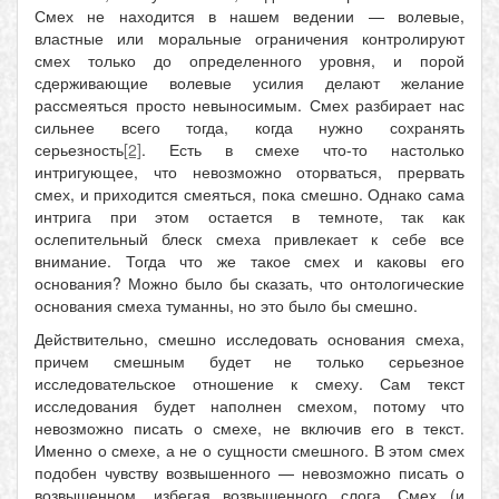
Смех не находится в нашем ведении — волевые,
властные или моральные ограничения контролируют
смех только до определенного уровня, и порой
сдерживающие волевые усилия делают желание
рассмеяться просто невыносимым. Смех разбирает нас
сильнее всего тогда, когда нужно сохранять
серьезность
[2]
. Есть в смехе что-то настолько
интригующее, что невозможно оторваться, прервать
смех, и приходится смеяться, пока смешно. Однако сама
интрига при этом остается в темноте, так как
ослепительный блеск смеха привлекает к себе все
внимание. Тогда что же такое смех и каковы его
основания? Можно было бы сказать, что онтологические
основания смеха туманны, но это было бы смешно.
Действительно, смешно исследовать основания смеха,
причем смешным будет не только серьезное
исследовательское отношение к смеху. Сам текст
исследования будет наполнен смехом, потому что
невозможно писать о смехе, не включив его в текст.
Именно о смехе, а не о сущности смешного. В этом смех
подобен чувству возвышенного — невозможно писать о
возвышенном, избегая возвышенного слога. Смех (и