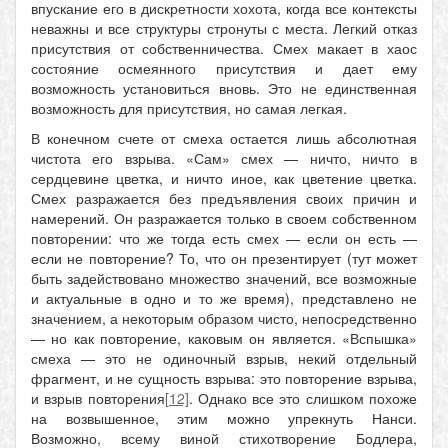
впускание его в дискретности хохота, когда все контексты
неважны и все структуры стронуты с места. Легкий отказ
присутствия от собственничества. Смех макает в хаос
состояние осмеянного присутствия и дает ему
возможность установиться вновь. Это не единственная
возможность для присутствия, но самая легкая.
В конечном счете от смеха остается лишь абсолютная
чистота его взрыва. «Сам» смех — ничто, ничто в
сердцевине цветка, и ничто иное, как цветение цветка.
Смех разражается без предъявления своих причин и
намерений. Он разражается только в своем собственном
повторении: что же тогда есть смех — если он есть —
если не повторение? То, что он презентирует (тут может
быть задействовано множество значений, все возможные
и актуальные в одно и то же время), представлено не
значением, а некоторым образом чисто, непосредственно
— но как повторение, каковым он является. «Вспышка»
смеха — это не одиночный взрыв, некий отдельный
фрагмент, и не сущность взрыва: это повторение взрыва,
и взрыв повторения
[12]
. Однако все это слишком похоже
на возвышенное, этим можно упрекнуть Нанси.
Возможно, всему виной стихотворение Бодлера,