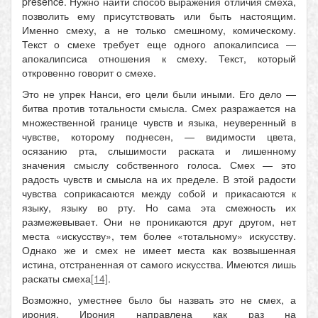
presence. Нужно найти способ выражения отличия смеха,
позволить ему присутствовать или быть настоящим.
Именно смеху, а не только смешному, комическому.
Текст о смехе требует еще одного апокалипсиса —
апокалипсиса отношения к смеху. Текст, который
откровенно говорит о смехе.
Это не упрек Нанси, его цели были иными. Его дело —
битва против тотальности смысла. Смех разражается на
множественной границе чувств и языка, неуверенный в
чувстве, которому поднесен, — видимости цвета,
осязанию рта, слышимости раската и лишенному
значения смыслу собственного голоса. Смех — это
радость чувств и смысла на их пределе. В этой радости
чувства соприкасаются между собой и прикасаются к
языку, языку во рту. Но сама эта смежность их
размежевывает. Они не проникаются друг другом, нет
места «искусству», тем более «тотальному» искусству.
Однако же и смех не имеет места как возвышенная
истина, отстраненная от самого искусства. Имеются лишь
раскаты смеха
[14]
.
Возможно, уместнее было бы назвать это не смех, а
ирония. Ирония направлена как раз на