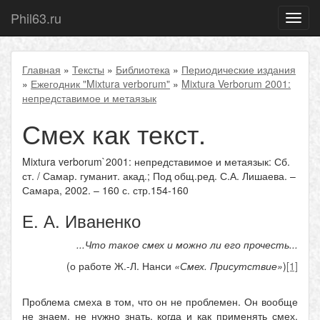
Phil63.ru
Показ
меню
Главная
»
Тексты
»
Библиотека
»
Периодические издания
»
Ежегодник "Mixtura verborum"
»
Mixtura Verborum 2001:
непредставимое и метаязык
Смех как текст.
Mixtura verborum`2001: непредставимое и метаязык: Сб.
ст. / Самар. гуманит. акад.; Под общ.ред. С.А. Лишаева. –
Самара, 2002. – 160 с. стр.154-160
Е. А. Иваненко
...Что такое смех и можно ли его прочесть...
(о работе Ж.-Л. Нанси
«Смех. Присутствие»
)
[1]
Проблема смеха в том, что он не проблемен. Он вообще
не знаем, не нужно знать, когда и как применять смех.