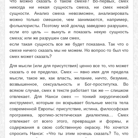
Что можно сказать о таком смехе? Во-первых, смех
никогда ни некая сущность смеха, ни смех некой
сущности. Анализ смеха невозможен, анализировать
можно только смешное, чем занимаются, например,
фольклористы. Поэтому мой доклад заведомо разрушен,
если его цель — вынуть и показать некую сущность
смеха; или же разрушен сам смех,
если такая сущность все же будет показана. Так что о
смехе ничего сказать мы не можем. Но вопрос-то был что
смех может сказать?
Для мысли (или для присутствия) ценно все то, что может
сказать о ее пределах. Смех — явно имя для предела
мысли, такое же, как власть, желание, ничто, безумие,
возвышенное, сексуальность и Бог-проститутка. Во
всяком случае, смех в тексте работает так же — слишком
отвлекает. Для Нанси смех — тонкий хирургический
инструмент, которым он вскрывает больные места тела
современной Европы: присутствие, истина, философская
программа, эротико-эстетическая диалектика… Смех
отвлекает от всего этого, превращая и формы, и
содержания в свою собственную окраску. Но хочется
спросить Нанси: «Что ты этим хочешь сказать? То, что