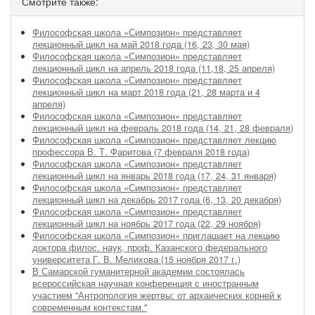
Смотрите также:
Философская школа «Симпозион» представляет
лекционный цикл на май 2018 года (16, 23, 30 мая)
Философская школа «Симпозион» представляет
лекционный цикл на апрель 2018 года (11,18, 25 апреля)
Философская школа «Симпозион» представляет
лекционный цикл на март 2018 года (21, 28 марта и 4
апреля)
Философская школа «Симпозион» представляет
лекционный цикл на февраль 2018 года (14, 21, 28 февраля)
Философская школа «Симпозион» представляет лекцию
профессора В. Т. Фаритова (7 февраля 2018 года)
Философская школа «Симпозион» представляет
лекционный цикл на январь 2018 года (17, 24, 31 января)
Философская школа «Симпозион» представляет
лекционный цикл на декабрь 2017 года (6, 13, 20 декабря)
Философская школа «Симпозион» представляет
лекционный цикл на ноябрь 2017 года (22, 29 ноября)
Философская школа «Симпозион» приглашает на лекцию
доктора филос. наук, проф. Казанского федерального
университета Г. В. Мелихова (15 ноября 2017 г.)
В Самарской гуманитерной академии состоялась
всероссийская научная конференция с иностранным
участием "Антропология жертвы: от архаических корней к
современным контекстам."