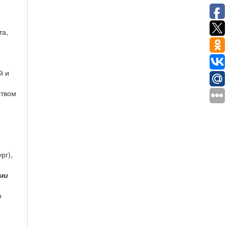
та,
й и
ством
рг),
ми
о