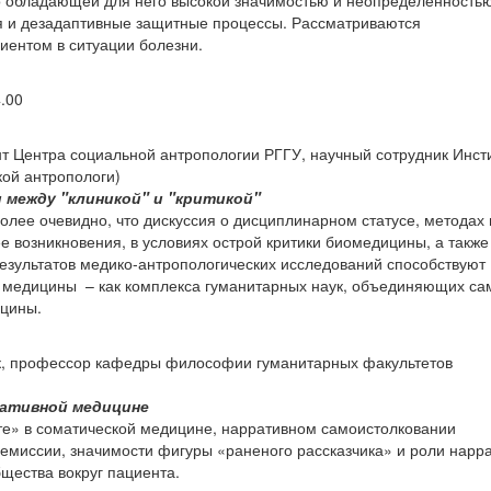
 но обладающей для него высокой значимостью и неопределенностью
 и дезадаптивные защитные процессы. Рассматриваются
иентом в ситуации болезни.
.00
ент Центра социальной антропологии РГГУ, научный сотрудник Инст
кой антропологи)
 между "клиникой" и "критикой"
олее очевидно, что дискуссия о дисциплинарном статусе, методах 
е возникновения, в условиях острой критики биомедицины, а также
езультатов медико-антропологических исследований способствуют
медицины – как комплекса гуманитарных наук, объединяющих с
ицины.
к, профессор кафедры философии гуманитарных факультетов
ративной медицине
те» в соматической медицине, нарративном самоистолковании
емиссии, значимости фигуры «раненого рассказчика» и роли нарр
бщества вокруг пациента.