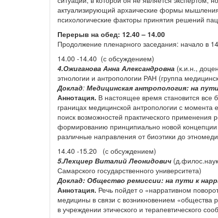
ситуации, в которой он не является экспертом,
актуализирующий архаические формы мышления
психологические факторы принятия решений пац
Перерыв на обед: 12.40 – 14.00
Продолжение пленарного заседания: начало в 14
14.00 -14.40 (с обсуждением)
4.Ожиганова Анна Александровна
(к.и.н., доц
этнологии и антропологии РАН (группа медицинс
Доклад
:
Медицинская антропология: на пути
Аннотация.
В настоящее время становится все б
границах медицинской антропологии с момента е
поиск возможностей практического применения р
формированию принципиально новой концепции 
различные направления от биоэтики до этномед
14.40 -15.20 (с обсуждением)
5.Лехциер Виталий
Леонидович
(д.филос.нау
Самарского государственного университета)
Доклад:
Общество ремиссии: на пути к нар
Аннотация.
Речь пойдет о «нарративном поворо
медицины в связи с возникновением «общества р
в учреждении этического и терапевтического соо