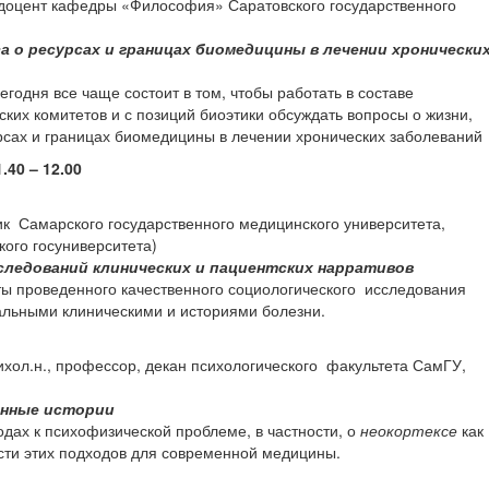
, доцент кафедры «Философия» Саратовского государственного
а о ресурсах и границах биомедицины в лечении хронически
годня все чаще состоит в том, чтобы работать в составе
ких комитетов и с позиций биоэтики обсуждать вопросы о жизни,
урсах и границах биомедицины в лечении хронических заболеваний
40 – 12.00
ик Самарского государственного медицинского университета,
кого госуниверситета)
следований клинических и пациентских нарративов
ты проведенного качественного социологического исследования
альными клиническими и историями болезни.
ихол.н., профессор, декан психологического факультета СамГУ,
енные истории
одах к психофизической проблеме, в частности, о
неокортексе
как
ости этих подходов для современной медицины.