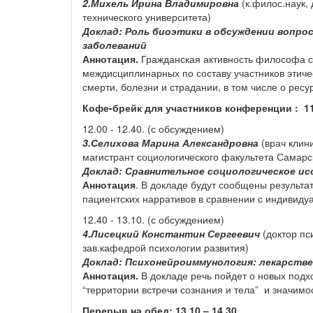
2.Михель Ирина Владимировна
(к.филос.наук
технического университета)
Доклад:
Роль биоэтики в обсуждении вопрос
заболеваний
Аннотация.
Гражданская активность философа се
междисциплинарных по составу участников этичес
смерти, болезни и страдании, в том числе о рес
Кофе-брейк для участников конференции : 11.
12.00 - 12.40. (с обсуждением)
3.Селихова Марина Александровна
(врач клин
магистрант социологического факультета Самарс
Доклад: Сравнительное социологическое ис
Аннотация
. В докладе будут сообщены результа
пациентских нарративов в сравнении с индивиду
12.40 - 13.10. (с обсуждением)
4.Лисецкий Константин Сергеевич
(доктор пс
зав.кафедрой психологии развития)
Доклад:
Психонейроиммунология: лекарств
Аннотация.
В докладе речь пойдет о новых подх
“территории встречи сознания и тела” и значим
Перерыв на обед: 13.10 – 14.30