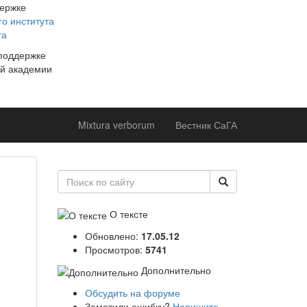
держке
о института
та
 поддержке
й академии
Mixtura verborum
Вестник СаГА
О тексте
Обновлено:
17.05.12
Просмотров:
5741
Дополнительно
Обсудить на форуме
Заметили ошибку?
Напишите