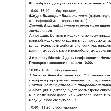
Кофе-брейк для участников конференции: 15.2
16.00 -16.40 (с обсуждением)
6.Жура Виктория Валентиновна
(
д.фил, наук,
зав.кафедрой иностранных языков)
Доклад.
Взаимодействие картин мира врача 
экспликации
Аннотация.
Вступая в медицинскую коммуникацию
наивной медицинских картин мира, которые акти
концептуализации действительности участниками
различных вербальных и невербальных форм, я
2 июня (суббота): 2 день конференции. Нача
Пленарное заседание: начало 10.00.
10.00 - 10.40 (с обсуждением)
1
.
Темкина Анна Андриановна
(PhD, Университет
со-директор программы гендерных исследований
Доклад: Конструирование профессиональной
Аннотация.
В докладе будет рассмотрено описа
множественного давления и контроля, которые о
медицинского обслуживания.
10.40 - 11.20 (с обсуждением)