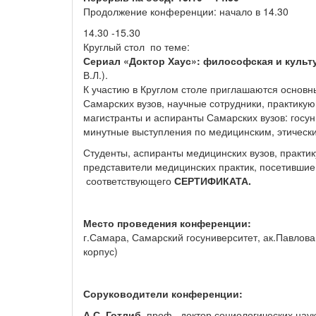
Продолжение конференции: начало в 14.30
14.30 -15.30
Круглый стол по теме:
Сериал «Доктор Хаус»: философская и культ
В.Л.).
К участию в Круглом столе приглашаются основ
Самарских вузов, научные сотрудники, практику
магистранты и аспиранты Самарских вузов: госун
минутные выступления по медицинским, этическ
Студенты, аспиранты медицинских вузов, практи
представители медицинских практик, посетившие
соответствующего
СЕРТИФИКАТА.
Место проведения конференции:
г.Самара, Самарский госуниверситет, ак.Павлова
корпус)
Соруководители конференции:
А.С. Готлиб
, проф., доктор социологических на