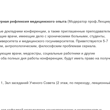
урная рефлексия медицинского опыта
(Модератор проф.Лехцие
ные докладчики конференции, а также приглашенные преподавател
ющие врачи, имеющие дело с хроническими больными, студенты,
иверситета и медицинского госуниверситетов. Приветствуются 5-7
им, антропологическим, философским проблемам сериала.
кующие врачи, медсестры, социальные работники и другие
 оба полных дня работы конференции, будут иметь право на полу
 1, Зал заседаний Ученого Совета (2 этаж, по переходу, лекционны
ук зав.кафедрой методологии социологических и маркетинговых