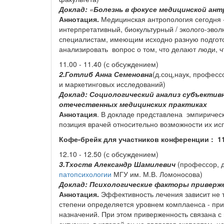
Доклад:
«
Болезнь в фокусе медицинской ан
Аннотация.
Медицинская антропология сегодня -
интерпретативный, биокультурный / эколого-эвол
специалистам, имеющим исходно разную подгото
анализировать вопрос о том, что делают люди, ч
11.00 - 11.40 (с обсуждением)
2.Готлиб Анна Семеновна
(д.соц,наук, професс
и маркетинговых исследований)
Доклад:
Социологический анализ субъектив
отечественных медицинских практиках
Аннотация
. В докладе представлена эмпиричес
позиция врачей относительно возможности их ис
Кофе-брейк для участников конференции : 11.
12.10 - 12.50 (с обсуждением)
3.Тхоств Александр Шамилевич
(профессор, 
патопсихологии
МГУ им. М.В. Ломоносова)
Доклад: Психологические факторы приверж
Аннотация.
Эффективность лечения зависит не то
степени определяется уровнем комплаенса - пр
назначений. При этом приверженность связана с