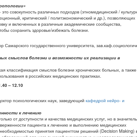
тропологии»
 это совокупность различных подходов (этномедицинский / культур
юционный, критический / политэкономический и др.), позволяющих
вку и включенных в различные академические сообщества,
тобы сохранить здоровье/избежать болезни.
ор Самарского государственного университета, зав.каф.социологич
ных смыслов болезни и возможности их реализации в
кая классификация смыслов болезни хронических больных, а такж
пользования в российских медицинских практиках.
40 – 12.10
доктор психологических наук, заведующий
кафедрой нейро- и
енности к лечению
лько от доступности и качества медицинских услуг, но в значител
иверженности пациента к лечению и выполнению медицинских
 необходимостью принятия пациенттом решений (Decision Making) 