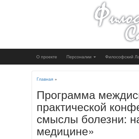
О проекте
Персоналии
Философский
Л
Главная
»
Программа междис
практической конф
смыслы болезни: на
медицине»