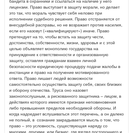
бандита в охранники и ссылаться на наличие у него
лицензии. Право выступает в защиту морали, но делает
это так, что мораль чувствует себя неловко при
исполнении судебного решения. Право отстраняется от
внесудебной расправы, но не возражает против насилия,
если его назовут («квалифицируют») иначе. Право
претендует на то, чтобы встать на защиту чести,
достоинства, собственности, жизни, здоровья и с этой
целью объявляет монополию государства на
принуждение к ответственности и организованную
защиту, оставляя гражданам взамен личной
безопасности юридическую процедуру подачи жалобы в
инстанции и право на получение мотивированного
ответа. Право лишает людей возможности
самостоятельно осуществить защиту себя, своих близких
и оборону отечества. Труса оно назовет
законопослушным, а рискованного защитника – лицом, в
действиях которого имеются признаки неповиновения
либо превышения пределов необходимой обороны. И
когда надоедает вслушиваться этот перечень, а он далеко
не полный, в сознание закрадывается мысль о том, что
право – это условность, существующая наряду со
многими другими, или бизнес, где взгляд постороннего и