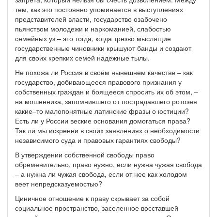
тем, как это постоянно упоминается в выступлениях
представителей власти, государство озабочено
пьянством молодежи и наркоманией, слабостью
семейных уз – это тогда, когда трезво мыслящие
государственные чиновники крышуют банды и создают
для своих крепких семей надежные тылы.
Не похожа ли Россия в своём нынешнем качестве – как
государство, добивающееся правового признания у
собственных граждан и боящееся спросить их об этом, –
на мошенника, запомнившего от пострадавшего ротозея
какие–то малопонятные латинские фразы о юстиции?
Есть ли у России веские основания домогаться права?
Так ли мы искренни в своих заявлениях о необходимости
независимого суда и правовых гарантиях свободы?
В утверждении собственной свободы право
обременительно, право нужно, если нужна чужая свобода
– а нужна ли чужая свобода, если от нее как холодом
веет непредсказуемостью?
Циничное отношение к праву скрывает за собой
социальное пространство, заселенное восставшей