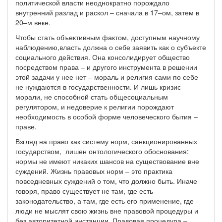
политической власти неоднократно порождало
внутренний разлад и раскол – сначала в 17–ом, затем в
20–м веке.
Чтобы стать объективным фактом, доступным научному
наблюдению,власть должна о себе заявить как о субъекте
социального действия. Она консолидирует общество
посредством права – и другого инструмента в решении
этой задачи у нее нет – мораль и религия сами по себе
не нуждаются в государственности. И лишь кризис
морали, не способной стать общесоциальным
регулятором, и недоверие к религии порождают
необходимость в особой форме человеческого бытия –
праве.
Взгляд на право как систему норм, санкционированных
государством, лишен онтологического обоснования:
нормы не имеют никаких шансов на существование вне
суждений. Жизнь правовых норм – это практика
повседневных суждений о том, что должно быть. Иначе
говоря, право существует не там, где есть
законодательство, а там, где есть его применение, где
люди не мыслят свою жизнь вне правовой процедуры и
без авторитетной инстанции. Правовая процедура –