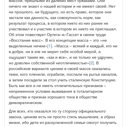
массой, пришлыми из далеких мест чужаками. Они
ничего не знают о нашей истории и не имеют своей. Нет
ни прошлого, ни будущего, но есть право, которое они
застали как данность, как совокупность норм, как
результат процесса, в котором никто из них ранее не
участвовал и к участию в котором их никто не приглашал.
Об этом повествует Ортега–и–Гассет в своем труде
«Восстание масс». В его концепции масса – это «не
выделенные ничем»
[1]
. «Масса – всякий и каждый, кто ни
в добре, ни в зле не мерит себя особой мерой, а
ощущает таким же, «как и все», и не только не удручен,
но доволен собственной неотличимостью»
[2]
. В
российском варианте циники в своей массе оказались
теми, кого пленили, ограбили, послали на рытье каналов,
а затем посадили за стол учить сталинскую Конституцию.
Быть как все и не иметь отличительных признаков –
непременное условие выживания в тоталитарном
обществе и признак хорошего тона в обществе
демократическом.
Для всех, кто оказался по ту сторону официального
закона, цинизм есть не просто стиль мышления, а образ
жизни, ибо дети из раскулаченной семьи смогут получить