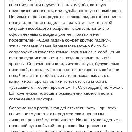
внешние оценки неуместны, или служба, которую
приходится исполнять, или судьба, которую не выбирают.
Цинизм от права передается гражданам, их отношение к
праву становится предельно прагматичным, и в этой
ситуации всеобщего презрения к конвенционально
оформленным фасадам уже нет правых и нет
победителей. «Одна гадина сожрет другую гадину»,
этими словами Ивана Карамазова можно было бы
сопроводить в качестве комментария многие сообщения
из зала суда или новости из раздела криминальной
хроники. Современная юридическая наука, будучи сама
циничной, поскольку не стесняется цитировать себя при
новой власти и требовать за это положенных льгот,
каких–либо перспектив или точки отсчета внести в
«уставшие от теорий времена» (П. Слотердайк) не может.
Ей тоже нужна помощь в осмыслении своего места в
современной культуре.
Современная российская действительность – при всех
своих преимуществах перед жестоким прошлым –
лишена правовой однозначности. Ни одно утверждение о
правовой сути событий, потрясших быт россиян в
девяностые годы прошлого века, не состоялось. В оценке