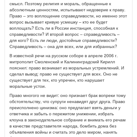
смысл. Поэтому религия и мораль, обращенные к
абсолютным ценностям, испытывают недоверие к праву.
Право – это воплощение справедливости, но именно этот
вопрос вызывает кривую усмешку – кто ее будет
воплощать? Есть ли в России инстанция, способная к
справедливости? И второй вопрос – справедливость –
для кого? Есть ли люди, достойные справедливости?
Справедливость – она для всех, или для избранных?
В известной речи на русском соборе в апреле 2006 г.
митрополит Смоленский и Калининградский Кирилл
пояснил: право возникает из моральных устремлений. И
сделал вывод: право не существует для всех. Оно не
существует для тех, кто упречен, кто нарушает
моральные устои.
Право многого не видит: оно признает брак вопреки тому
обстоятельству, что супруги ненавидят друг друга. Право
преисполнено цинизма: оно предлагает взять деньги у
ответчика и забыть о пережитом унижении, избрать
клоуна в законодательное собрание и внимать его речам
в качестве представителя народа, бомбить дома без
объявления войны и считать это дело миром, нанять