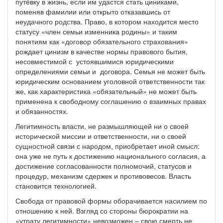
путёвку в жизнь, если им удастся стать циниками,
поменяв фамилии или открыто отказавшись от
неудачного родства. Право, в котором находится место
статусу «член семьи изменника родины» и таким
понятиям как «договор обязательного страхования»
рождает цинизм в качестве нормы правового бытия,
несовместимой с устоявшимися юридическими
определениями семьи и договора. Семья не может быть
юридическим основанием уголовной ответственности так
же, как характеристика «обязательный» не может быть
применена к свободному соглашению о взаимных правах
и обязанностях.
Легитимность власти, не размышляющей ни о своей
исторической миссии и ответственности, ни о своей
сущностной связи с народом, приобретает иной смысл:
она уже не путь к достижению национального согласия, а
достижение согласованности полномочий, статусов и
процедур, механизм сдержек и противовесов. Власть
становится технологией.
Свобода от правовой формы оборачивается насилием по
отношению к ней. Взгляд со стороны бюрократии на
«утрату легитимности» невозможен – свою смерть не