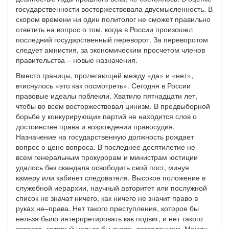
государственности восторжествовала двусмысленность. В
скором времени ни один политолог не сможет правильно
ответить на вопрос о том, когда в России произошел
последний государственный переворот. За переворотом
следует амнистия, за экономическим просчетом членов
правительства – новые назначения.
Вместо границы, пролегающей между «да» и «нет»,
втиснулось «это как посмотреть». Сегодня в России
правовые идеалы поблекли. Хватило пятнадцати лет,
чтобы во всем восторжествовал цинизм. В предвыборной
борьбе у конкурирующих партий не находится слов о
достоинстве права и возрождении правосудия.
Назначение на государственную должность рождает
вопрос о цене вопроса. В последнее десятилетие не
всем генеральным прокурорам и министрам юстиции
удалось без скандала освободить свой пост, минуя
камеру или кабинет следователя. Высокое положение в
служебной иерархии, научный авторитет или послужной
список не значат ничего, как ничего не значит право в
руках не–права. Нет такого преступления, которое бы
нельзя было интерпретировать как подвиг, и нет такого
запрета, который нельзя бы счесть дозволением. Между