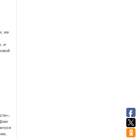
, ее
, и
ковой
сти»,
офии
егося
ии,