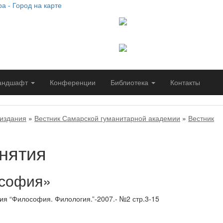
Сайт работает при подде
социально-гуманитарного
Самарского университета
Сайт создан благодаря п
Самарской гуманитарной
андшафт
Конференции
Библиотека
Контакты
издания
»
Вестник Самарской гуманитарной академии
»
Вестник
нятия
ософия»
я “Философия. Филология.”-2007.- №2 стр.3-15