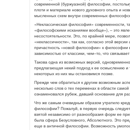
современной (буржуазной) философии, постольку
плоти и материале нового духовного опыта и но
мысленных схем внутри современных философск
«Неклассическая философия» современности, так
«философскими исканиями вообще»), – это явлен
несостоятельности. Это, по крайней мере, позв
«неклассичности», так как, согласно этой версии
причастность «новой философии» к философии в
зависимостью от классики, чем–то, что связывает
Такова одна из возможных версий, одновременн
предлагающая некий подход к ее осмыслению и тр
некоторых из них мы остановимся позже.
Прежде чем обратиться к другим возможным асп
несколько слов о тех переменах в области само
ознаменовался рубеж, давший основание для ра
Что же самым очевидным образом утратило креди
философии? Пожалуй, в первую очередь следует 
взятой независимо от разнообразия форм ее п
была сфера Безусловного, Абсолютного. Это пр
еще в античной философии. Возможность умопо