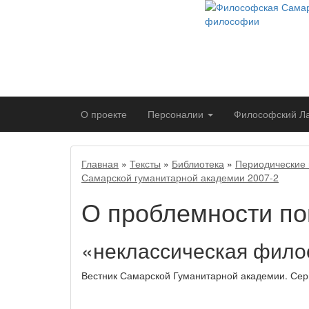
О проекте
Персоналии
Философский
Л
Главная
»
Тексты
»
Библиотека
»
Периодические 
Самарской гуманитарной академии 2007-2
О проблемности по
«неклассическая фил
Вестник Самарской Гуманитарной академии. Сери