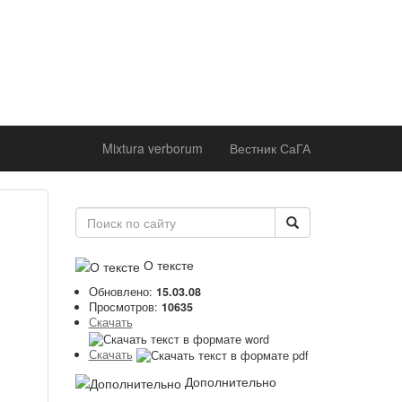
ржке
 института
оддержке
 академии
Mixtura verborum
Вестник СаГА
О тексте
Обновлено:
15.03.08
Просмотров:
10635
Скачать
Скачать
Дополнительно