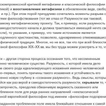
бескомпромиссной критикой метафизики и классической философии
тикой) и
восстановление метафизики
в обновленном виде, своб
 и пр.). При этом порой причудливо сочетались моменты разрыва с
ями философствования (тот же отказ от Разумности как таковой,
 самому метафизическому проекту. Так, к примеру, если разумность
 самодостаточного начала и должна трактоваться имеющей нечто с
ли), то указание, к примеру, что таким источником является
одлинного христианства, позволяло, одновременно отмежевавшис
изической традиции. Многое, но не все, так что при всей близости
зной философии XIX–XX вв. мы без труда можем усмотреть и то, ч
и – другая сторона процесса осознания того, что несомненным
енно человеческое существо. Разумность, с которой имела дело
стве своего рода идеализирующего искажения именно человеческой
о–первых, понять причины такого искажения и устойчивость его
менно новую глубину в «сознании разумного». Ведь смыслы, которы
йся как раз верой в самодостаточность разумности,
скрывали
то, 
репрочесть, преодолев обманчивую видимость сказанного или
облемное поле для ряда ранних направлений «неклассической
нной европейской философии под именем «философии подозрени
ак заданном проблемном поле имела ближайшее отношение к самой