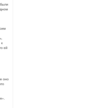
 были
одном
воим
ь,
 к
то ей
е оно
что
я».