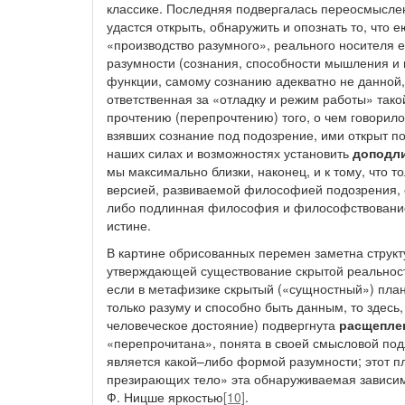
классике. Последняя подвергалась переосмыслен
удастся открыть, обнаружить и опознать то, что
«производство разумного», реального носителя 
разумности (сознания, способности мышления и 
функции, самому сознанию адекватно не данной
ответственная за «отладку и режим работы» тако
прочтению (перепрочтению) того, о чем говорил
взявших сознание под подозрение, ими открыт по
наших силах и возможностях установить
доподл
мы максимально близки, наконец, и к тому, что т
версией, развиваемой философией подозрения, о
либо подлинная философия и философствование, 
истине.
В картине обрисованных перемен заметна структ
утверждающей существование скрытой реальност
если в метафизике скрытый («сущностный») план 
только разуму и способно быть данным, то здесь,
человеческое достояние) подвергнута
расщепле
«перепрочитана», понята в своей смысловой под
является какой–либо формой разумности; этот пл
презирающих тело» эта обнаруживаемая зависимо
Ф. Ницше яркостью
[10]
.