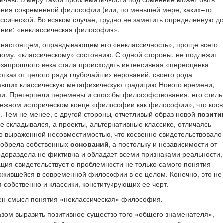
ения современной философии (или, по меньшей мере, каких–то
ассической. Во всяком случае, трудно не заметить определенную д
ании: «неклассическая философия».
 настоящем, оправдывающем его «неклассичность», проще всего
ому, «классическому» состоянию. С одной стороны, не подлежит
озапрошлого века стала происходить интенсивная «переоценка
тказ от целого ряда глубочайших верований, своего рода
авших классическую метафизическую традицию Нового времени,
ми. Претерпели перемены и способы философствования, его стиль
збежном историческом конце «философии как философии», что кос
. Тем не менее, с другой стороны, отчетливый образ новой
позити
 складывался, а проекты, альтернативные классике, отличаясь
о выраженной несовместимостью, что косвенно свидетельствовало
е обрела собственных
оснований
, а постольку и независимости от
водораздела не фиктивна и обладает всеми признаками реальности,
ация свидетельствует о проблемности не только самого понятия
ожившейся в современной философии в ее целом. Конечно, это не
 собственно и классики, конституирующих ее черт.
чен смысл понятия «неклассическая» философия.
зом выразить позитивное существо того «общего знаменателя»,