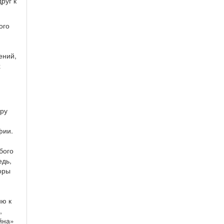
руг к
ого
ений,
х
эру
фии.
бого
едь,
оры
ию к
,
йна»