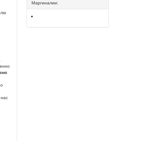
Маргиналии:
олю
.
венно
вно
 о
 нас