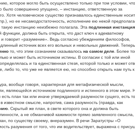
ию, которое могло быть осуществлено только при том условии, чт
 ею было совершенно упущено, – инстанцию, ответственную за
его. Хотя человеческое существо признавалось единственным носи
пр.), но ее несамодостаточность, исполнение ею некой предполаг
, такую инстанцию неизбежно полагала. Эта
подлинная инстанция
й функции, должна быть открыта, что даст ключ к адекватному
о и говорит «разумение». Ведь согласно убеждениям философов,
длинный источник всех его вольных и невольных движений. Теперь
инно
то, что этим сознанием сказывалось
на самом деле
. Более то
олько и может быть источником истины. В согласии с той или иной
пределялась и та единственная стезя, которой только и может отв
либо то, что уже не является ею, но способно открыть нам путь к
ура, вообще говоря, характерная для метафизической мысли,
и, являющейся источником подлинного и истинного в этом мире. 
есть план так или иначе утверждаемой разумности сущего, есть то
 в известном смысле, напротив, сама разумность (правда, как
нию
. Скрытый же план, в свете которого она и должна быть
линности, а не обманчивой кажимости прямо заявленного смысла,
ан, по существу своему, внеразумен. В речи Заратустры «О
сть разумения от того, что им водительствует, выражена с прису