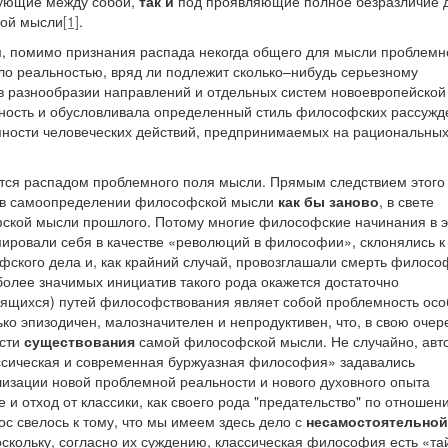
ующие между собой,
так и
под проявляющие полное безразличие д
кой мысли
[1]
.
м, помимо признания распада некогда общего для мысли проблемн
ыло реальностью, вряд ли подлежит сколько–нибудь серьезному
 в разнообразии направлений и отдельных систем новоевропейской
ность и обусловливала определенный стиль философских рассужд
пности человеческих действий, предпринимаемых на рациональны
ется распадом проблемного поля мысли. Прямым следствием этого
ь в самоопределении философской мысли
как бы заново
, в свете
ской мысли прошлого. Потому многие философские начинания в 
ировали себя в качестве «революций в философии», склонялись к
ского дела и, как крайний случай, провозглашали смерть филосо
более значимых инициатив такого рода окажется достаточно
дящихся) путей философствования являет собой проблемность осо
о эпизодичен, малозначителен и непродуктивен, что, в свою очер
ости
существования
самой философской мысли. Не случайно, авт
ссическая и современная буржуазная философия» задавались
изации новой проблемной реальности и нового духовного опыта
 и отход от классики, как своего рода "предательство" по отношен
рос свелось к тому, что мы имеем здесь дело с
несамостоятельной
кольку, согласно их суждению, классическая философия есть «та