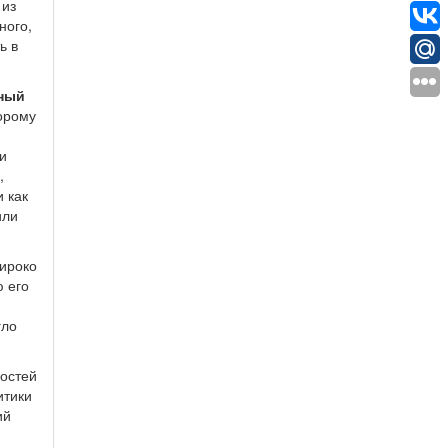
 из
ного,
ь в
ный
торому
и
,
 как
или
широко
 его
гло
ностей
итики
ий