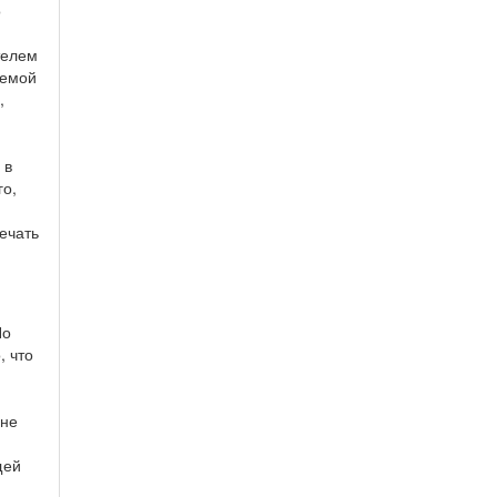
о
телем
аемой
,
 в
го,
ечать
Но
, что
 не
щей