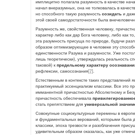
имплицитно полагала разумность в качестве нача
начал внеразумных, она не толковалась в качест
но способного такую разумность
созидать
и даже
этой своей самодостаточности была внечеловечн
Разумность же, свойственная человеку, причастна
характер либо как дар Бога человеку, либо как т
эта разумность присуща по природе, будучи раз
образом оптимизирующее в человеке эту способн
единственности Разума и разумности. Уже постол
лишь теоретически), утверждалась реальность спо
таковой) к
предельному характеру осознавани
рефлексии, самосознания
[7]
.
Естественным в контексте таких представлений 
практикуемый эссенциализм классики. Все это п
имманентной причастностью Абсолютному и Безу
причастность обеспечивала
привилегированно
стать препятствием для
универсальной значим
Совокупные социокультурные перемены в европей
и фундаментальных верований, которыми была 
классики, эпоха трезвости и разоблачения прису
удивительным образом оказалась, как уже отмеча