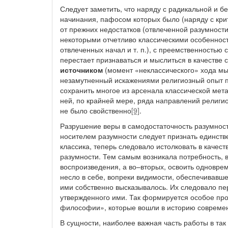
Следует заметить, что наряду с радикальной и 
начинания, пафосом которых было (наряду с кри
от прежних недостатков (отвлеченной разумности
некоторыми отчетливо классическими особенност
отвлеченных начал и т. п.), с преемственностью
перестает признаваться и мыслиться в качестве
источником
(момент «неклассического» хода мыс
незамутненный искажениями религиозный опыт п
сохранить многое из арсенала классической метаф
ней, по крайней мере, ряда направлений религио
не было свойственно
[9]
.
Разрушение веры в самодостаточность разумност
носителем разумности следует признать единств
классика, теперь следовало истолковать в каче
разумности. Тем самым возникала потребность, в
воспроизведения, а во–вторых, освоить одновре
несло в себе, вопреки видимости, обеспечивавше
ими собственно высказывалось. Их следовало пе
утвержденного ими. Так формируется особое пр
философии», которые вошли в историю совреме
В сущности, наиболее важная часть работы в т