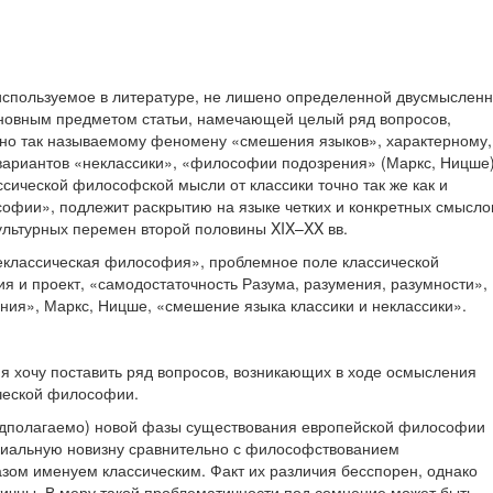
спользуемое в литературе, не лишено определенной двусмысленн
сновным предметом статьи, намечающей целый ряд вопросов,
но так называемому феномену «смешения языков», характерному,
 вариантов «неклассики», «философии подозрения» (Маркс, Ницше)
ической философской мысли от классики точно так же как и
софии», подлежит раскрытию на языке четких и конкретных смысло
культурных перемен второй половины XIX–XX вв.
классическая философия», проблемное поле классической
я и проект, «самодостаточность Разума, разумения, разумности»,
я», Маркс, Ницше, «смешение языка классики и неклассики».
е я хочу поставить ряд вопросов, возникающих в ходе осмысления
ческой философии.
едполагаемо) новой фазы существования европейской философии
ипиальную новизну сравнительно с философствованием
ом именуем классическим. Факт их различия бесспорен, однако
ичны. В меру такой проблематичности под сомнение может быть