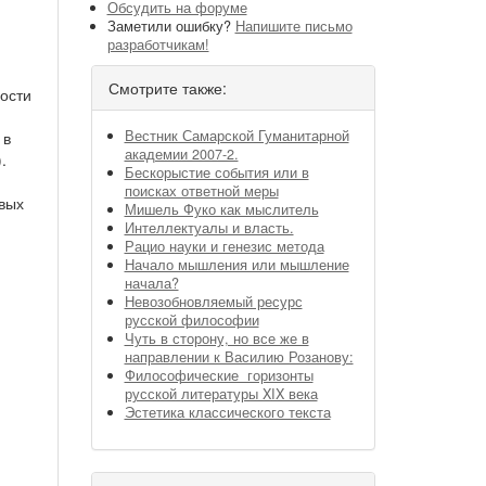
Обсудить на форуме
Заметили ошибку?
Напишите письмо
разработчикам!
Смотрите также:
ости
Вестник Самарской Гуманитарной
 в
академии 2007-2.
.
Бескорыстие события или в
поисках ответной меры
вых
Мишель Фуко как мыслитель
Интеллектуалы и власть.
Рацио науки и генезис метода
Начало мышления или мышление
начала?
Невозобновляемый ресурс
русской философии
Чуть в сторону, но все же в
направлении к Василию Розанову:
Философические горизонты
русской литературы XIX века
Эстетика классического текста