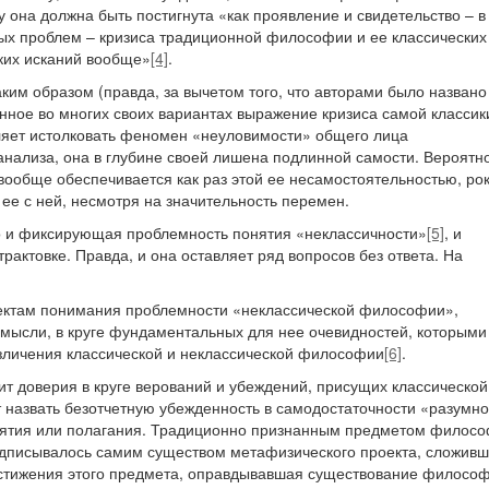
 она должна быть постигнута «как проявление и свидетельство – в
вых проблем – кризиса традиционной философии и ее классических
их исканий вообще»
[4]
.
им образом (правда, за вычетом того, что авторами было названо
ное во многих своих вариантах выражение кризиса самой классики
оляет истолковать феномен «неуловимости» общего лица
 анализа, она в глубине своей лишена подлинной самости. Вероятно
ообще обеспечивается как раз этой ее несамостоятельностью, ро
 ее с ней, несмотря на значительность перемен.
о и фиксирующая проблемность понятия «неклассичности»
[5]
, и
актовке. Правда, и она оставляет ряд вопросов без ответа. На
ектам понимания проблемности «неклассической философии»,
й мысли, в круге фундаментальных для нее очевидностей, которыми
зличения классической и неклассической философии
[6]
.
т доверия в круге верований и убеждений, присущих классической
назвать безотчетную убежденность в самодостаточности «разумно
риятия или полагания. Традиционно признанным предметом филос
едписывалось самим существом метафизического проекта, сложивш
стижения этого предмета, оправдывавшая существование философ