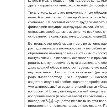
который можно подвести
как
под остро конфликт
другу направления «неклассической» философс
Трудно истолковать это положение иным образо
поля. А то, что такое общее проблемное поле б
сомнению. Не составит особого труда усмотреть
философии несущих конструкций мысли. Их общ
ставивших своей целью осмысление всей совоку
основаниях, в самых различных сферах жизни
[2]
.
Во–вторых, эта проблематичность не исчерпыва
распада явилась и
возможность
, и потребност
обретенного наконец сознания «тайны» философ
наступившей «неклассики» осознавали и проклам
радикальному пересмотру сути и смысла философ
Даже краткий обзор и простое перечисление наи
внушительным. Поиск и обретение новых (расхо
рода. Диалог расходящихся направлений настольк
свидетельствует об особом характере проблемн
уже цитировавшейся замечательной статьи «Кла
вопросом: «Почему имеющиеся в ней концептуал
воспринимаются (и описываются) как отступление
последней?»
[3]
. Существо их ответа на этот воп
производной от классики формой философии. Пос