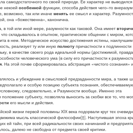
ла самодостаточного по своей природе. Ее характер не выводился
ве некоей
особенной
функции, способа действия чего–то внеразум
, возможно, так или иначе
менять
ее смысл и характер. Разумност
ой, она «божественна», канонична.
, в той или иной мере, разумности как таковой. Она имеет
вторич
о, что складывалось в опытном, практическом общении с миром, ко
лита в нем. Методическое искусство достижения истины, наилучшим
ость, реализует ту или иную
полноту
причастности к подлинности 
ьку, в качестве своего рода идеальной нормы (достижимой, правда
собности человеческого ума (в силу его причастности к разумности
я
. На этой почве сформировалась абстракция «чистого сознания» 
являлось и убеждение в смысловой предзаданности мира, а также 
редполагало и особую позицию субъекта познания, обеспечиваемую
словному, следовательно, и Разумности вообще. Именно эта
е
положение субъекту, позволяла выносить за скобки все то, что мо
ости
его мысли и действия.
ской жизни первой половины ХIХ века подорвали круг тех очевид
движима мысль классической философии
[8]
. Наступившая эпоха кр
щих ей тайн, при всей радикальности своих начинаний и предприят
лось, далеко не свободна от предмета своей критики.