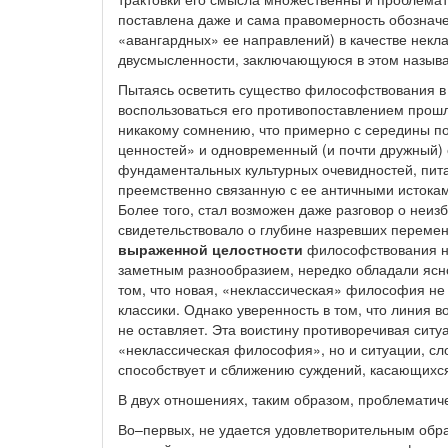
поставлена даже и сама правомерность обознач
«авангардных» ее направлений) в качестве некл
двусмысленности, заключающуюся в этом назыв
Пытаясь осветить существо философствования в
воспользоваться его противопоставлением прошл
никакому сомнению, что примерно с середины п
ценностей» и одновременный (и почти дружный) о
фундаментальных культурных очевидностей, пит
преемственно связанную с ее античными истока
Более того, стал возможен даже разговор о неи
свидетельствовало о глубине назревших перемен
выраженной целостности
философствования не
заметным разнообразием, нередко обладали ясн
том, что новая, «неклассическая» философия н
классики. Однако уверенность в том, что линия 
не оставляет. Эта воистину противоречивая ситу
«неклассическая философия», но и ситуации, сл
способствует и сближению суждений, касающихся
В двух отношениях, таким образом, проблемати
Во–первых, не удается удовлетворительным обра