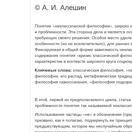
© А. И. Алешин
Понятие «неклассической философии», широко и
и проблемности. Эта сторона дела и является о
требующих своего решения. Особое место уделе
особенности (но не исключительно), для ранних
Фиксируемая в общей форме зависимость некласс
содержание понятия «кризис классической фило
характеристик в контексте широкого круга социо
Ключевые слова:
классическая философия, «не
философии, его распад, метафизическая традици
философия самосознания, «философия подозрени
В этой, первой из предполагаемого цикла, стать
проблемности понятия так называемой некласси
Использование частицы «не» в обозначении (пр
призвано, как я полагаю, подчеркнуть ее принц
предшествующим, которое мы неслучайным образ
трактовки его смысла множественны и проблемат