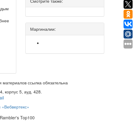
Смотрите также:
аждым
обнее
Маргиналии:
и материалов ссылка обязательна
 корпус 5, ауд. 428.
il
я «Вебвертекс»