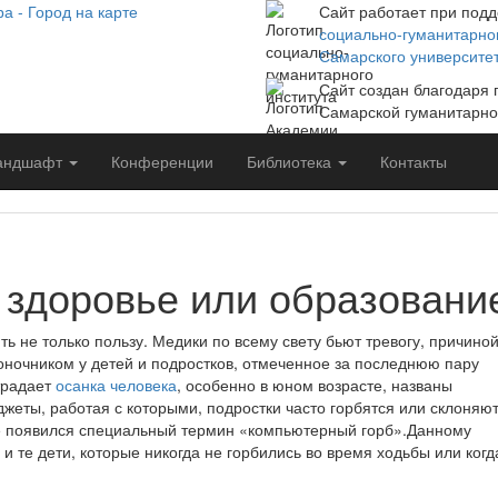
Сайт работает при под
социально-гуманитарног
Самарского университе
Сайт создан благодаря
Самарской гуманитарно
андшафт
Конференции
Библиотека
Контакты
 здоровье или образовани
ть не только пользу. Медики по всему свету бьют тревогу, причино
оночником у детей и подростков, отмеченное за последнюю пару
традает
осанка человека
, особенно в юном возрасте, названы
жеты, работая с которыми, подростки часто горбятся или склоняю
же появился специальный термин «компьютерный горб».Данному
 те дети, которые никогда не горбились во время ходьбы или когд