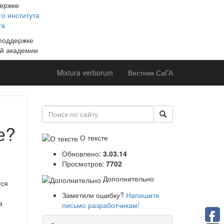
держке
о института
та
 поддержке
й академии
Mixtura verborum
Вестник СаГА
е?
О тексте
й
Обновлено:
3.03.14
Просмотров:
7702
Дополнительно
тся
Заметили ошибку?
Напишите
а
письмо разработчикам!