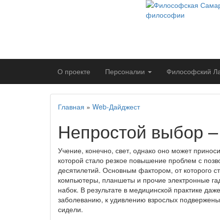
О проекте
Персоналии
Философский
Л
Главная
»
Web-Дайджест
Непростой выбор –
Учение, конечно, свет, однако оно может приноси
которой стало резкое повышение проблем с позв
десятилетий. Основным фактором, от которого с
компьютеры, планшеты и прочие электронные гад
набок. В результате в медицинской практике да
заболеванию, к удивлению взрослых подвержены и
сидели.