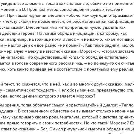
 увидеть все элементы текста как системные, обычно не применяет
римененный В. Проппом метод сопоставления разных текстов и
». При таком изучении внешняя «оболочка» функции отбрасывает
 к тексту сказки не применяется, он рассматривается как фиксаци
казчиками. Внесенные ими интерпретации нужно удалить как
 действий героев. По логике обряда инициации, к которому, как
ься, например, на границе поля и леса – и не важно, какая мотивир
 – настоящей он все равно «не помнит». Как такое задним число
имер, злую мачеху в известной сказке «Морозко», которая заставл
нение таково, что существовавший когда-то обряд действительно
ется в голове современного рассказчика, – но почему-то он считае
ю, хоть как-то приведя ее в соответствие с понятными ему реали
 текст, то окажется, что в ней, как и во многих других сказках, мел
у «семантических тождеств». Нелюбовь мачехи, предательство отц
олода, воплощением которого является Морозко?
м зрения, тогда обретает смысл и хрестоматийный диалог: «Тепло
 дедушка». В современном обществе он вызывает столько непониман
казку как пример своего рода гештальта, который с детства ориент
ие прямо говорить о своих потребностях. Но кто такой Морозко? Е
 ответ однозначен – Бог. Смысл ритуальной смерти в обряде иниц