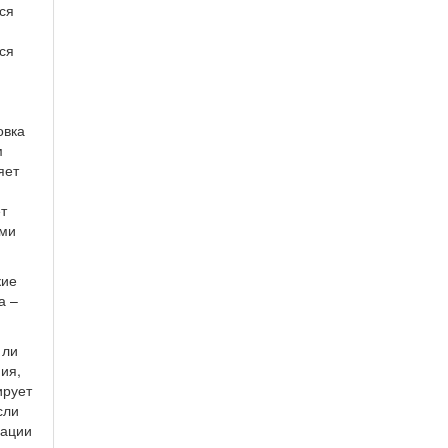
ся
ся
я
овка
м
яет
т
ями
кие
а –
 ли
ия,
ирует
сли
иации