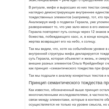
В ритуале, мифе и выросших из них текстах син
наглядно демонстрирующие внутреннее единство
тождественных элементов (например, тот, кто пр
Анализируя миф о подвигах Геракла, уже упомян
разворачивают то, что уже зало-жено в его имени
Геракла повторяют путь солнца через 12 знаков 
божества, побеждающего хаос, и, в конце концов,
жертва возвращает его на небо, к солнцу.
Так мы видим, что, хотя на событийном уровне в 
внутренней структуры мифа декларируется тожде
суть Геракла, которая объемлет и жизнь, и смерт
внешне разных элементов Ольга Фрейденберг сч
как принцип «семантического тождества при фо
Так мы подошли к анализу конкретных текстов и 
Принцип семантического тождества пр
Как известно, обозначенный выше принцип остал
многочисленными исследователями, в частности,
связи между элементами, которые в контексте о
осуществляется не только на уровне смысла, но и