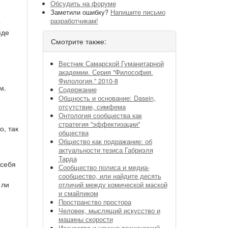
Обсудить на форуме
Заметили ошибку?
Напишите письмо
разработчикам!
о
яде
Смотрите также:
Вестник Самарской Гуманитарной
академии. Серия "Философия.
Филология." 2010-8
м.
Содержание
Общность и основание: Dasein,
отсутствие, симфема
Онтология сообщества как
стратегия "эффектизации"
, так
общества
Общество как подражание: об
актуальности тезиса Габриэля
Тарда
 себя
Сообщество полиса и медиа-
сообщество, или найдите десять
 ли
отличий между комической маской
и смайликом
Пространство простора
Человек, мыслящий искусство и
машины скорости