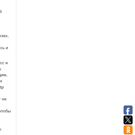
й
езах,
сь и
сс и
у
дим,
к
ду
т не
 чтобы
ы