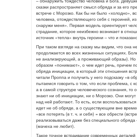
– обнаружить тождество человека и Бога. Девушке
сказки распространяет смысл обряда и за его п
встрече с Морозко. Как бы ни было «холодно», вс
человека, отождествляющего себя с героиней, из
снаружи меня». Первая модель ориентирует челов
страдание, которое неизбежно возникает в отно
источник «тепла» внутрь героини – что и показан
При таком взгляде на сказку мы видим, что она 
продолжается во всех жизненных ситуациях. Боле
не анализирующий, а проживающий образы). Но т
образом «понимают», о чем идет речь, причем п
обряда инициации, в который эти отношения встро
читали Проппа и получить у него подсказку «в о
пытаемся говорить о том, что если проблема, с 
а в самой структуре человеческого сознания, то 
знают ни об инициации, ни о Морозко. Они могут 
над ней работают. То есть, если воспользоватьс
идет не об обряде, а о существующем вне време
«все потерять (в т. ч. и себя) = все обрести (вст
реализовываться даже без специального обряда 
(мачеха не любит).
Такое точное встраивание современных деталей в