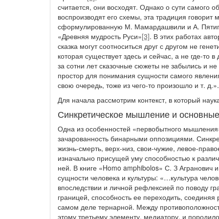
считается, они восходят. Однако о сути самого 
воспроизводят его схемы, эта традиция говорит м
сформулированную М. Мамардашвили и А. Пятиго
«Древняя мудрость Руси»
[3]
. В этих работах авт
сказка могут соотноситься друг с другом не гене
которая существует здесь и сейчас, а не где-то 
за сотни лет сказочные сюжеты не забылись и не
простор для понимания сущности самого явления, 
свою очередь, тоже из чего-то произошло и т. д.».
Для начала рассмотрим контекст, в который наук
Синкретическое мышление и основные
Одна из особенностей «первобытного мышления»
зачарованность бинарными оппозициями. Синкре
жизнь-смерть, верх-низ, свои-чужие, левое-право
изначально присущей уму способностью к различ
ней. В книге «Homo amphibolos» С. З Агранович 
сущности человека и культуры: «…культура челов
впоследствии и личной рефлексией по поводу г
границей, способность ее переходить, соединяя
самом деле тернарной. Между противоположностя
этому третьему элементу, медиатору, и породил