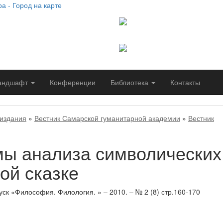
Сайт работает при подде
социально-гуманитарного
Самарского университета
Сайт создан благодаря п
Самарской гуманитарной
андшафт
Конференции
Библиотека
Контакты
издания
»
Вестник Самарской гуманитарной академии
»
Вестник
ы анализа символических
ой сказке
ск «Философия. Филология. » – 2010. – № 2 (8) стр.160-170