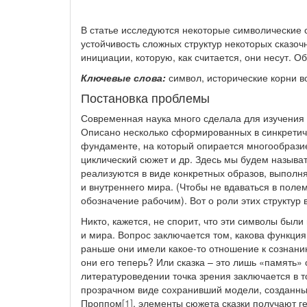
В статье исследуются некоторые символические с
устойчивость сложных структур некоторых сказо
инициации, которую, как считается, они несут. 
Ключевые слова:
символ, исторические корни в
Постановка проблемы
Современная наука много сделала для изучения 
Описано несколько сформированных в синкретиче
фундаменте, на который опирается многообразие
циклический сюжет и др. Здесь мы будем называт
реализуются в виде конкретных образов, выпол
и внутреннего мира. (Чтобы не вдаваться в поле
обозначение рабочим). Вот о роли этих структур 
Никто, кажется, не спорит, что эти символы б
и мира. Вопрос заключается том, какова функция
раньше они имели какое-то отношение к сознани
они его теперь? Или сказка – это лишь «память»
литературоведении точка зрения заключается в то
прозрачном виде сохранивший модели, созданные
Проппом
[1]
, элементы сюжета сказки получают г