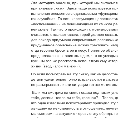
Эта методика анализа, при которой мы пытаемся
при анализе сказки. Здесь чаще используется п
выявления элементов с одинаковыми «функциями
как случайная. То есть «презумпция целостности»
«воспоминаний» не понимающими их смысла расс
ненужные. Так часто происходит с мотивировками
считается, отсылает сказка, герой должен оказат
для похода придумана современным рассказчиком
придуманное объяснение можно трактовать, напр
отца героини бросить ее в лесу. Принятое объяс
предполагал испытание холодом, что не укладыва
нужным все же рассказать непонятную ему истори
жизни (ввод «злой мачехи»).
Но если посмотреть на эту сказку как на целостный
детали удивительно точно встраиваются в систем
не разыгрывают ли эти ситуации тот же мотив х
Если мы смотрим на сюжет сказки под таким угло
тебе, девица, тепло ли тебе, красная? – Тепло,
что один известный психотерапевт приводил эту с
женщину на неискренность в отношениях, неумен
мы смотрим на ситуацию через логику обряда, то