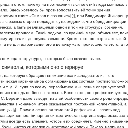
обряда и о том, почему на протяжении тысячелетий люди маниакаль
ало. Здесь хотелось бы противопоставить ей точку зрения,
рским в книге «Символ и сознание»
[2]
, или Владимира Жикаренц
оры с разных сторон подходят к утверждению, что обряд инициации 
тически, а быть реализациями одной и той же структуры сознания,
в далеком прошлом. Такой подход, по крайней мере, объясняет, поч
 «мутировали» до неузнаваемости. Кроме того, он открывает какой-
а не для встраивания его в цепочку «это произошло из этого, а то
а помещает структуры, о которых было сказано выше.
 символы, которыми оно оперирует
, на которую обращают внимание все исследователи, – его
тическая картина мира организована как система противоположнос
е и т. д. И, судя по всему, первобытное мышление оперирует этой
ению отнюдь не бессознательно. Более того, оно рефлексирует на
и С. Березин даже выводят из этой особенности своего рода опред
ечества в конечном итоге оказывается постоянной коллективной, а
раницы»
[4]
. Причем основная тема этой рефлексии – власть над
 разъединенное. Бинарная синкретическая картина мира оказывает
ми всегда есть элемент, который их соединяет. Именно внимание
о большинство символов синкретической эпохи. Таково, например,