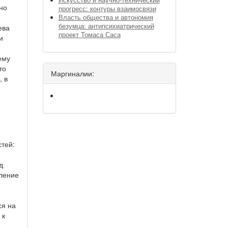
Искусство и научно-технический
но
прогресс: контуры взаимосвязи
Власть общества и автономия
безумца: антипсихиатрический
ева
проект Томаса Саса
и
ему
то
Маргиналии:
, в
тей:
д
еление
ся на
 к