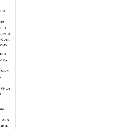
 по
хия
о в
дим в
горы,
ному.
нные
очку,
,
аемые
ь
я лишь
а
ах
) мир
инить