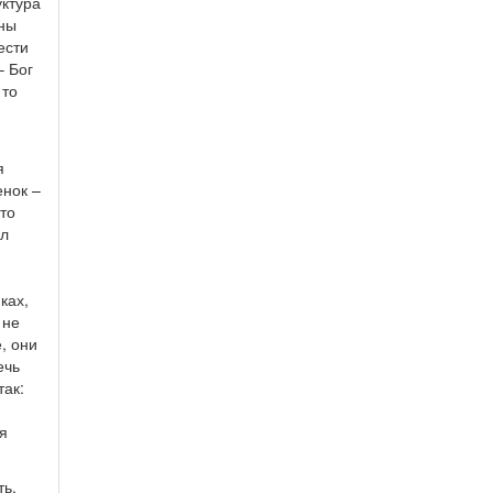
уктура
нны
ести
– Бог
 то
я
енок –
то
сл
ках,
 не
, они
ечь
так:
я
ть.