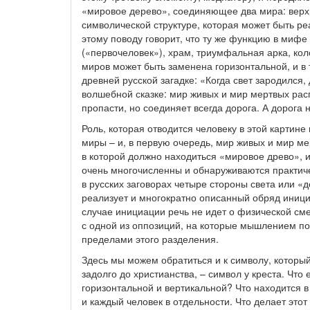
«мировое дерево», соединяющее два мира: верхни
символической структуре, которая может быть ре
этому поводу говорит, что ту же функцию в миф
(«первочеловек»), храм, триумфальная арка, коло
миров может быть заменена горизонтальной, и в 
древней русской загадке: «Когда свет зародился
волшебной сказке: мир живых и мир мертвых расп
пропасти, но соединяет всегда дорога. А дорога 
Роль, которая отводится человеку в этой картин
миры – и, в первую очередь, мир живых и мир м
в которой должно находиться «мировое древо», и
очень многочисленны и обнаруживаются практиче
в русских заговорах четыре стороны света или «
реализует и многократно описанный обряд инициа
случае инициации речь не идет о физической сме
с одной из оппозиций, на которые мышлением поде
пределами этого разделения.
Здесь мы можем обратиться и к символу, который
задолго до христианства, – символ у креста. Что
горизонтальной и вертикальной? Что находится в
и каждый человек в отдельности. Что делает этот