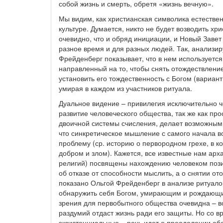
собой жизнь и смерть, обретя «жизнь вечную».
Мы видим, как христианская символика естествен
культуре. Думается, никто не будет возводить хр
очевидно, что и обряд инициации, и Новый Заве
разное время и для разных людей. Так, анализир
Фрейденберг показывает, что в нем используется 
направленный на то, чтобы снять отождествление
установить его тождественность с Богом (вариант
умирая в каждом из участников ритуала.
Дуальное видение – привилегия исключительно ч
развитие человеческого общества, так же как п
двоичной системы счисления, делает возможным
что синкретическое мышление с самого начала во
проблему (ср. историю о первородном грехе, в 
добром и злом). Кажется, все известные нам ар
религий) посвящены нахождению человеком позиц
об отказе от способности мыслить, а о снятии от
показано Ольгой Фрейденберг в анализе ритуалов
обнаружить себя Богом, умирающим и рождающим
зрения для первобытного общества очевидна – 
раздумий отдаст жизнь ради его защиты. Но со 
экзистенциальные – речь идет о преодолении об