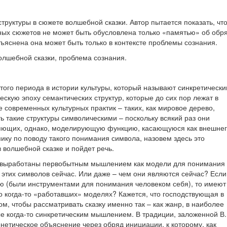
труктуры в сюжете волшебной сказки. Автор пытается показать, чт
чных сюжетов не может быть обусловлена только «памятью» об обр
Объяснена она может быть только в контексте проблемы сознания.
олшебной сказки, проблема сознания.
того периода в истории культуры, который называют синкретически
скую эпоху семантических структур, которые до сих пор лежат в
 современных культурных практик – таких, как мировое дерево,
ь такие структуры символическими – поскольку всякий раз они
няющих, однако, моделирующую функцию, касающуюся как внешнего
мику по поводу такого понимания символа, назовем здесь это
в волшебной сказке и пойдет речь.
ыли выработаны первобытным мышлением как модели для понимания
 этих символов сейчас. Или даже – чем они являются сейчас? Если
ю (были инструментами для понимания человеком себя), то имеют
 о когда-то «работавших» моделях? Кажется, что господствующая в
м, чтобы рассматривать сказку именно так – как жанр, в наиболее
 когда-то синкретическим мышлением. В традиции, заложенной В.
енетическое объяснение через обряд инициации, к которому, как