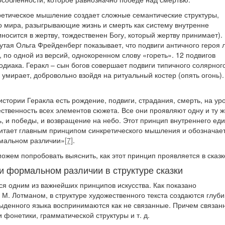
кретическое мышление создает сложные семантические структуры,
 мира, разыгрывающие жизнь и смерть как систему внутренне
иносится в жертву, тождественен Богу, который жертву принимает).
утая Ольга Фрейденберг показывает, что подвиги античного героя 
, по одной из версий, однокоренном слову «гореть». 12 подвигов
зодиака. Геракл – сын богов совершает подвиги типичного солярног
 умирает, добровольно взойдя на ритуальный костер (опять огонь).
истории Геракла есть рождение, подвиги, страдания, смерть, на ур
ственность всех элементов сюжета. Все они проявляют одну и ту ж
ь, и победы, и возвращение на небо. Этот принцип внутреннего ед
итает главным принципом синкретического мышления и обозначает
рмальном различии»
[7]
.
можем попробовать выяснить, как этот принцип проявляется в сказк
и формальном различии в структуре сказки
ся одним из важнейших принципов искусства. Как показано
 М. Лотманом, в структуре художественного текста создаются глуб
быденного языка воспринимаются как не связанные. Причем связан
 фонетики, грамматической структуры и т. д.