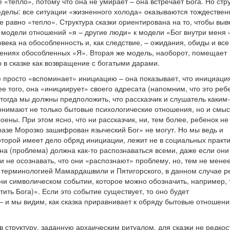
 «тепло», потому что она не умирает – она встречает Бога. Но стр
ределы: все ситуации «жизненного холода» оказываются тождестве
е равно «тепло». Структура сказки ориентирована на то, чтобы выв
 модели отношений «я – другие люди» к модели «Бог внутри меня 
ека на обособленность и, как следствие, – ожидания, обиды и все
шениях обособленных «Я». Вторая же модель, наоборот, помещает
о в сказке как возвращение с богатыми дарами.
не просто «вспоминает» инициацию – она показывает, что инициаци
е того, она «инициирует» своего адресата (напомним, что это реб
огда мы должны предположить, что рассказчик и слушатель каким-
онимают не только бытовые психологические отношения, но и смы
ены. При этом ясно, что ни рассказчик, ни, тем более, ребенок не
бразе Морозко зашифрован языческий Бог» не могут. Но мы ведь и
которой имеет дело обряд инициации, лежит не в социальных практи
она (проблема) должна как-то распознаваться всеми, даже если они
и не осознавать, что они «распознают» проблему, но, тем не менее
я терминологией Мамардашвили и Пятигорского, в данном случае р
ни символическом событии, которое можно обозначить, например, 
ретить Бога)». Если это событие существует, то оно будет
– и мы видим, как сказка приравнивает к обряду бытовые отношени
 структуру, заданную архаическим ритуалом, для сказки не редкос