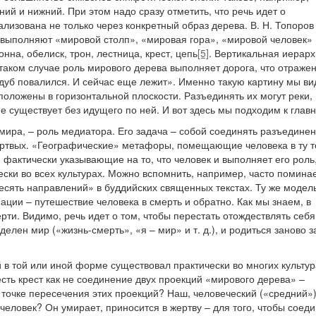
й и нижний. При этом надо сразу отметить, что речь идет о
ализована не только через конкретный образ дерева. В. Н. Топоров
е выполняют «мировой столп», «мировая гора», «мировой человек»
нна, обелиск, трон, лестница, крест, цепь
[5]
. Вертикальная иерар
таком случае роль мирового дерева выполняет дорога, что отражен
, дуб повалился. И сейчас еще лежит». Именно такую картину мы ви
оложены в горизонтальной плоскости. Разъединять их могут реки, 
не существует без идущего по ней. И вот здесь мы подходим к глав
е мира, – роль медиатора. Его задача – собой соединять разъедине
ертвых. «Географические» метафоры, помещающие человека в ту т
 фактически указывающие на то, что человек и выполняет его роль
ски во всех культурах. Можно вспомнить, например, часто помин
десять направлений» в буддийских священных текстах. Ту же модел
ции – путешествие человека в смерть и обратно. Как мы знаем, в
рти. Видимо, речь идет о том, чтобы перестать отождествлять себ
лен мир («жизнь-смерть», «я – мир» и т. д.), и родиться заново з
 в той или иной форме существовал практически во многих культур
 есть крест как не соединение двух проекций «мирового дерева» –
 точке пересечения этих проекций? Наш, человеческий («средний»
 человек? Он умирает, приносится в жертву – для того, чтобы соед