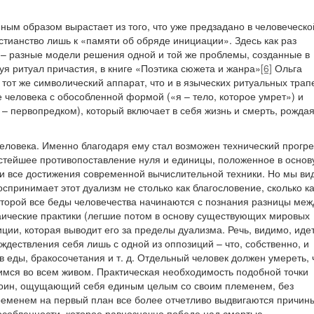
ным образом вырастает из того, что уже предзадано в человеческо
истианство лишь к «памяти об обряде инициации». Здесь как раз
т – разные модели решения одной и той же проблемы, созданные в
уя ритуал причастия, в книге «Поэтика сюжета и жанра»
[6]
Ольга
тот же символический аппарат, что и в языческих ритуальных трап
 человека с обособленной формой («я – тело, которое умрет») и
 – первопредком), который включает в себя жизнь и смерть, рождая
еловека. Именно благодаря ему стал возможен технический прогре
ростейшее противопоставление нуля и единицы, положенное в основ
и все достижения современной вычислительной техники. Но мы ви
спринимает этот дуализм не столько как благословение, сколько ка
которой все беды человечества начинаются с познания разницы меж
хаические практики (легшие потом в основу существующих мировых
ии, которая выводит его за пределы дуализма. Речь, видимо, иде
ождествления себя лишь с одной из оппозиций – что, собственно, и
 еды, бракосочетания и т. д. Отдельный человек должен умереть,
ся во всем живом. Практическая необходимость подобной точки
воин, ощущающий себя единым целым со своим племенем, без
временем на первый план все более отчетливо выдвигаются причин
особленности, которое равнозначно победе над смертью.