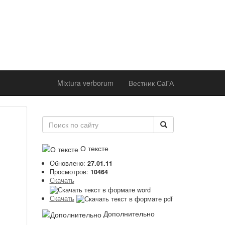
ржке
 института
оддержке
 академии
Mixtura verborum
Вестник СаГА
О тексте
Обновлено:
27.01.11
Просмотров:
10464
Скачать
Скачать
Дополнительно