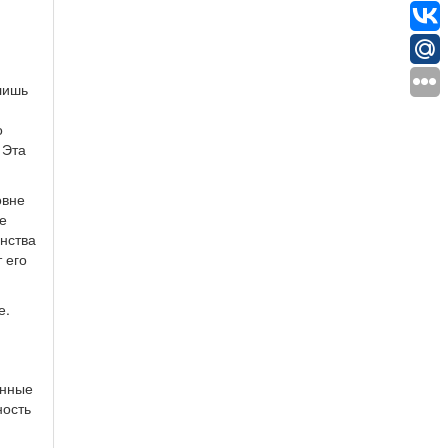
лишь
о
 Эта
овне
е
инства
 его
е.
инные
ность