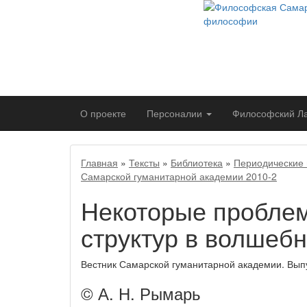
О проекте
Персоналии
Философский
Л
Главная
»
Тексты
»
Библиотека
»
Периодические 
Самарской гуманитарной академии 2010-2
Некоторые проблем
структур в волшебн
Вестник Самарской гуманитарной академии. Выпу
© А. Н. Рымарь