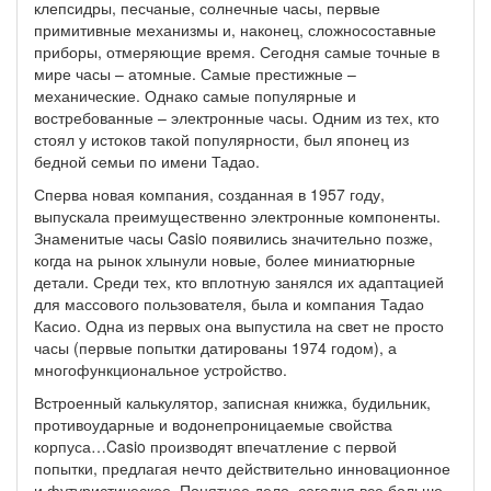
клепсидры, песчаные, солнечные часы, первые
примитивные механизмы и, наконец, сложносоставные
приборы, отмеряющие время. Сегодня самые точные в
мире часы – атомные. Самые престижные –
механические. Однако самые популярные и
востребованные – электронные часы. Одним из тех, кто
стоял у истоков такой популярности, был японец из
бедной семьи по имени Тадао.
Сперва новая компания, созданная в 1957 году,
выпускала преимущественно электронные компоненты.
Знаменитые часы Casio появились значительно позже,
когда на рынок хлынули новые, более миниатюрные
детали. Среди тех, кто вплотную занялся их адаптацией
для массового пользователя, была и компания Тадао
Касио. Одна из первых она выпустила на свет не просто
часы (первые попытки датированы 1974 годом), а
многофункциональное устройство.
Встроенный калькулятор, записная книжка, будильник,
противоударные и водонепроницаемые свойства
корпуса…Casio производят впечатление с первой
попытки, предлагая нечто действительно инновационное
и футуристическое. Понятное дело, сегодня все больше