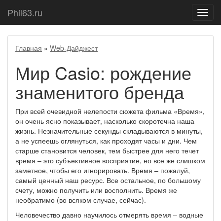
Phil63.ru
Показ
меню
Главная
»
Web-Дайджест
Мир Casio: рождение
знаменитого бренда
При всей очевидной нелепости сюжета фильма «Время»,
он очень ясно показывает, насколько скоротечна наша
жизнь. Незначительные секунды складываются в минуты,
а не успеешь оглянуться, как проходят часы и дни. Чем
старше становится человек, тем быстрее для него течет
время – это субъективное восприятие, но все же слишком
заметное, чтобы его игнорировать. Время – пожалуй,
самый ценный наш ресурс. Все остальное, по большому
счету, можно получить или восполнить. Время же
необратимо (во всяком случае, сейчас).
Человечество давно научилось отмерять время – водные