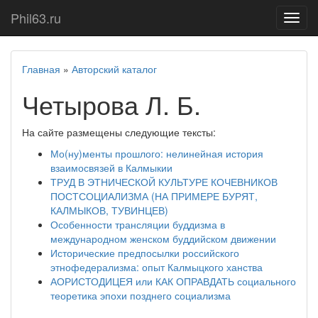
Phil63.ru
Показ
меню
Главная
»
Авторский каталог
Четырова Л. Б.
На сайте размещены следующие тексты:
Мо(ну)менты прошлого: нелинейная история
взаимосвязей в Калмыкии
ТРУД В ЭТНИЧЕСКОЙ КУЛЬТУРЕ КОЧЕВНИКОВ
ПОСТСОЦИАЛИЗМА (НА ПРИМЕРЕ БУРЯТ,
КАЛМЫКОВ, ТУВИНЦЕВ)
Особенности трансляции буддизма в
международном женском буддийском движении
Исторические предпосылки российского
этнофедерализма: опыт Калмыцкого ханства
АОРИСТОДИЦЕЯ или КАК ОПРАВДАТЬ социального
теоретика эпохи позднего социализма