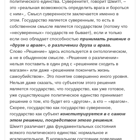
политического единства. Суверенитет, говорит Шмитт, –
это «реальная возможность определить врага и бороться
с ним»
. Смысл суверенности заключается именно в
этом. Государство является суверенным, то есть в
собственном смысле является государством (потому что
«несуверенных» государств не бывает), если и только
если оно обладает способностью
принимать решение о
«друге и враге», о различении друга и врага
.
Слово «Решение» здесь используется в онтологическом,
а не в обыденном смысле. «Решение о различении»
нельзя поставить в один ряд с «решением сходить в
магазин» или даже «решением покончить жизнь
самоубийством». Это понятие совершенно иного уровня.
Нельзя даже сказать, что субъектом этого решения
является государство, что государство, как уже готовое,
уже существующее политическое единство принимает
решение о том, кто будет его «другом», а кто – «врагом».
Скорее, государство как государство суверенное,
государство как субъект
конституируется в с самом
этом решении, посредством этого решения
.
Шмитт различает два фундаментальных состояния
всякого политического единства: нормальное и
исключительное. В нормальном состоянии поведение