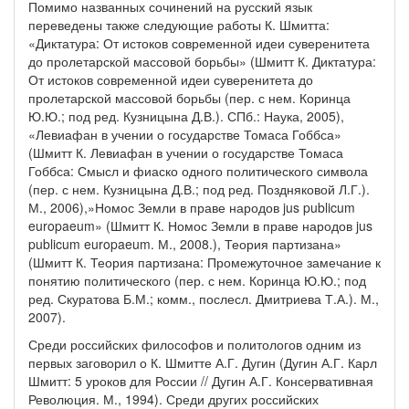
Помимо названных сочинений на русский язык
переведены также следующие работы К. Шмитта:
«Диктатура: От истоков современной идеи суверенитета
до пролетарской массовой борьбы» (Шмитт К. Диктатура:
От истоков современной идеи суверенитета до
пролетарской массовой борьбы (пер. с нем. Коринца
Ю.Ю.; под ред. Кузницына Д.В.). СПб.: Наука, 2005),
«Левиафан в учении о государстве Томаса Гоббса»
(Шмитт К. Левиафан в учении о государстве Томаса
Гоббса: Смысл и фиаско одного политического символа
(пер. с нем. Кузницына Д.В.; под ред. Поздняковой Л.Г.).
М., 2006),»Номос Земли в праве народов jus publicum
europaeum» (Шмитт К. Номос Земли в праве народов jus
publicum europaeum. М., 2008.), Теория партизана»
(Шмитт К. Теория партизана: Промежуточное замечание к
понятию политического (пер. с нем. Коринца Ю.Ю.; под
ред. Скуратова Б.М.; комм., послесл. Дмитриева Т.А.). М.,
2007).
Среди российских философов и политологов одним из
первых заговорил о К. Шмитте А.Г. Дугин (Дугин А.Г. Карл
Шмитт: 5 уроков для России // Дугин А.Г. Консервативная
Революция. М., 1994). Среди других российских