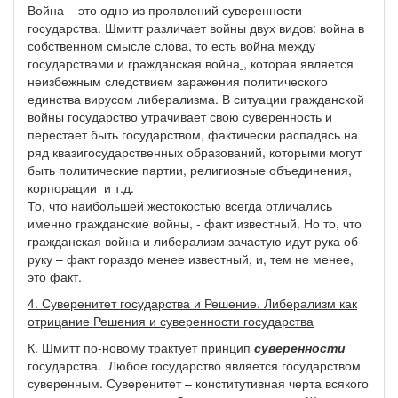
Война – это одно из проявлений суверенности
государства. Шмитт различает войны двух видов: война в
собственном смысле слова, то есть война между
государствами и гражданская война
, которая является
неизбежным следствием заражения политического
единства вирусом либерализма. В ситуации гражданской
войны государство утрачивает свою суверенность и
перестает быть государством, фактически распадясь на
ряд квазигосударственных образований, которыми могут
быть политические партии, религиозные объединения,
корпорации и т.д.
То, что наибольшей жестокостью всегда отличались
именно гражданские войны, - факт известный. Но то, что
гражданская война и либерализм зачастую идут рука об
руку – факт гораздо менее известный, и, тем не менее,
это факт.
4. Суверенитет государства и Решение. Либерализм как
отрицание Решения и суверенности государства
К. Шмитт по-новому трактует принцип
суверенности
государства. Любое государство является государством
суверенным. Суверенитет – конститутивная черта всякого