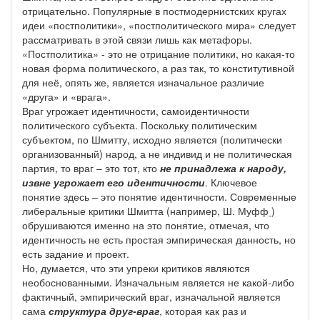
отрицательно. Популярные в постмодернистских кругах
идеи «постполитики», «постполитического мира» следует
рассматривать в этой связи лишь как метафоры.
«Постполитика» - это не отрицание политики, но какая-то
новая форма политического, а раз так, то конститутивной
для неё, опять же, является изначальное различие
«друга» и «врага».
Враг угрожает идентичности, самоидентичности
политического субъекта. Поскольку политическим
субъектом, по Шмитту, исходно является (политически
организованный) народ, а не индивид и не политическая
партия, то враг – это тот, кто
не принадлежа к народу,
извне угрожает его идентичности
. Ключевое
понятие здесь – это понятие идентичности. Современные
либеральные критики Шмитта (например, Ш. Муфф
)
обрушиваются именно на это понятие, отмечая, что
идентичность не есть простая эмпирическая данность, но
есть задание и проект.
Но, думается, что эти упреки критиков являются
необоснованными. Изначальным является не какой-либо
фактичный, эмпирический враг, изначальной является
сама
структура
друг-враг
, которая как раз и