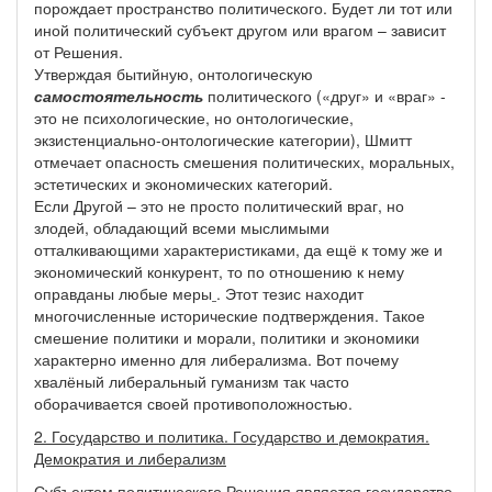
порождает пространство политического. Будет ли тот или
иной политический субъект другом или врагом – зависит
от Решения.
Утверждая бытийную, онтологическую
самостоятельность
политического («друг» и «враг» -
это не психологические, но онтологические,
экзистенциально-онтологические категории), Шмитт
отмечает опасность смешения политических, моральных,
эстетических и экономических категорий.
Если Другой – это не просто политический враг, но
злодей, обладающий всеми мыслимыми
отталкивающими характеристиками, да ещё к тому же и
экономический конкурент, то по отношению к нему
оправданы любые меры
. Этот тезис находит
многочисленные исторические подтверждения. Такое
смешение политики и морали, политики и экономики
характерно именно для либерализма. Вот почему
хвалёный либеральный гуманизм так часто
оборачивается своей противоположностью.
2. Государство и политика. Государство и демократия.
Демократия и либерализм
Субъектом политического Решения является государство,