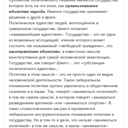
которое есть не что иное, как
организованное
единство народа
. Именно государство принимает
решение о друге и враге.
Политическое единство людей, воплощённое в
суверенном государстве, Шмитт полагает
«наиважнейшим единством». Государство – это не одна
из возможных ассоциаций, членом которого может
состоять так называемый «свободный гражданин», это
наипервейшее единство
, в известном смысле
конститутивное для самой человеческой экзистенции.
Государство, как говорит Шмитт, - это «субстанция
политического единства»
.
Политика в этом смысле – это не просто один из видов
человеческой деятельности. Такое либеральное
понимание политики прочно укрепилось в общественном
сознании и в языке. Так, говорят «заниматься политикой»
в том же самом смысле, в котором говорят «заниматься
разведением кроликов» или «заниматься спортом». В
таких словосочетаниях как раз и проявляется
либеральное инструментальное понимание политики и
государства. Но в том-то и дело, что нельзя «заниматься
политикой» в том же смысле, в каком «занимаются»