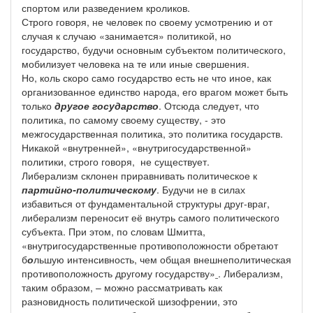
спортом или разведением кроликов.
Строго говоря, не человек по своему усмотрению и от
случая к случаю «занимается» политикой, но
государство, будучи основным субъектом политического,
мобилизует человека на те или иные свершения.
Но, коль скоро само государство есть не что иное, как
организованное единство народа, его врагом может быть
только
другое государство
. Отсюда следует, что
политика, по самому своему существу, - это
межгосударственная политика, это политика государств.
Никакой «внутренней», «внутригосударственной»
политики, строго говоря, не существует.
Либерализм склонен приравнивать политическое к
партийно-политическому
. Будучи не в силах
избавиться от фундаментальной структуры друг-враг,
либерализм переносит её внутрь самого политического
субъекта. При этом, по словам Шмитта,
«внутригосударственные противоположности обретают
б
о
льшую интенсивность, чем общая внешнеполитическая
противоположность другому государству»
. Либерализм,
таким образом, – можно рассматривать как
разновидность политической шизофрении, это