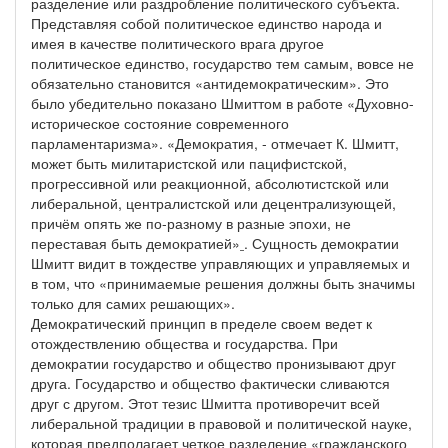
разделение или раздробление политического субъекта.
Представляя собой политическое единство народа и
имея в качестве политического врага другое
политическое единство, государство тем самым, вовсе не
обязательно становится «антидемократическим». Это
было убедительно показано Шмиттом в работе «Духовно-
историческое состояние современного
парламентаризма». «Демократия, - отмечает К. Шмитт,
может быть милитаристской или пацифистской,
прогрессивной или реакционной, абсолютистской или
либеральной, централистской или децентрализующей,
причём опять же по-разному в разные эпохи, не
переставая быть демократией»
. Сущность демократии
Шмитт видит в тождестве управляющих и управляемых и
в том, что «принимаемые решения должны быть значимы
только для самих решающих».
Демократический принцип в пределе своем ведет к
отождествлению общества и государства. При
демократии государство и общество пронизывают друг
друга. Государство и общество фактически сливаются
друг с другом. Этот тезис Шмитта противоречит всей
либеральной традиции в правовой и политической науке,
которая предполагает четкое разделение «гражданского