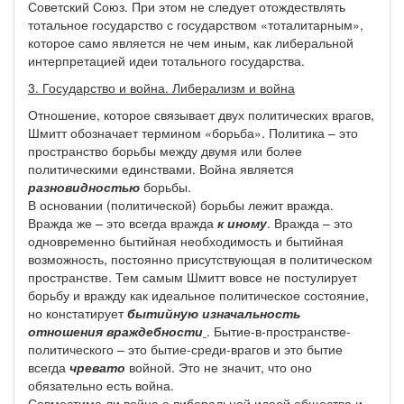
Советский Союз. При этом не следует отождествлять
тотальное государство с государством «тоталитарным»,
которое само является не чем иным, как либеральной
интерпретацией идеи тотального государства.
3. Государство и война. Либерализм и война
Отношение, которое связывает двух политических врагов,
Шмитт обозначает термином «борьба». Политика – это
пространство борьбы между двумя или более
политическими единствами. Война является
разновидностью
борьбы.
В основании (политической) борьбы лежит вражда.
Вражда же – это всегда вражда
к иному
. Вражда – это
одновременно бытийная необходимость и бытийная
возможность, постоянно присутствующая в политическом
пространстве. Тем самым Шмитт вовсе не постулирует
борьбу и вражду как идеальное политическое состояние,
но констатирует
бытийную изначальность
отношения враждебности
. Бытие-в-пространстве-
политического – это бытие-среди-врагов и это бытие
всегда
чревато
войной. Это не значит, что оно
обязательно есть война.
Совместима ли война с либеральной идеей общества и