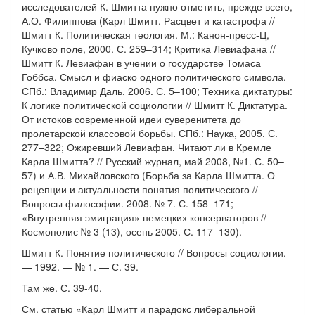
исследователей К. Шмитта нужно отметить, прежде всего,
А.О. Филиппова (Карл Шмитт. Расцвет и катастрофа //
Шмитт К. Политическая теология. М.: Канон-пресс-Ц,
Кучково поле, 2000. С. 259–314; Критика Левиафана //
Шмитт К. Левиафан в учении о государстве Томаса
Гоббса. Смысл и фиаско одного политического символа.
СПб.: Владимир Даль, 2006. С. 5–100; Техника диктатуры:
К логике политической социологии // Шмитт К. Диктатура.
От истоков современной идеи суверенитета до
пролетарской классовой борьбы. СПб.: Наука, 2005. С.
277–322; Ожиревший Левиафан. Читают ли в Кремле
Карла Шмитта? // Русский журнал, май 2008, №1. С. 50–
57) и А.В. Михайловского (Борьба за Карла Шмитта. О
рецепции и актуальности понятия политического //
Вопросы философии. 2008. № 7. С. 158–171;
«Внутренняя эмиграция» немецких консерваторов //
Космополис № 3 (13), осень 2005. С. 117–130).
Шмитт К. Понятие политического // Вопросы социологии.
— 1992. — № 1. — С. 39.
Там же. С. 39-40.
См. статью «Карл Шмитт и парадокс либеральной