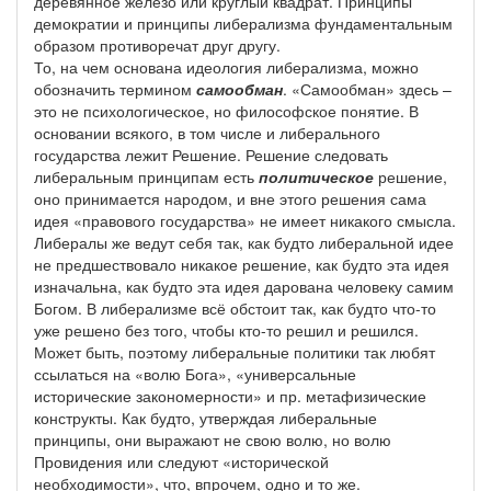
деревянное железо или круглый квадрат. Принципы
демократии и принципы либерализма фундаментальным
образом противоречат друг другу.
То, на чем основана идеология либерализма, можно
обозначить термином
самообман
. «Самообман» здесь –
это не психологическое, но философское понятие. В
основании всякого, в том числе и либерального
государства лежит Решение. Решение следовать
либеральным принципам есть
политическое
решение,
оно принимается народом, и вне этого решения сама
идея «правового государства» не имеет никакого смысла.
Либералы же ведут себя так, как будто либеральной идее
не предшествовало никакое решение, как будто эта идея
изначальна, как будто эта идея дарована человеку самим
Богом. В либерализме всё обстоит так, как будто что-то
уже решено без того, чтобы кто-то решил и решился.
Может быть, поэтому либеральные политики так любят
ссылаться на «волю Бога», «универсальные
исторические закономерности» и пр. метафизические
конструкты. Как будто, утверждая либеральные
принципы, они выражают не свою волю, но волю
Провидения или следуют «исторической
необходимости», что, впрочем, одно и то же.