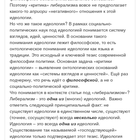
Поэтому «критика» либерализма вовсе не предполагает
какого-то
априори
«негативного» отношения к этой
идеологии.
Но что же такое идеология? В рамках социально-
политических наук под идеологией понимается систему
взглядов, идей, ценностей. В основании такого
понимания идеологии лежит философское, то есть
онтологическое понимание идеологии как языка и
традиции. Это исходный и ключевой тезис современной
философии политики. Основная задача «критики
идеологии» – выявление онтологических оснований
идеологии как «системы взглядов и ценностей». Ещё раз
подчеркну, что речь идёт о
философской
, а не о
социально-политической критике.
Что понимается в контексте статьи под «либерализмом»?
Либерализм - это
одна из
(многих) идеологий. Важно
отметить следующий принципиальный факт: не
существует идеологии в единственном числе, существуют
(точнее, сосуществуют) всегда
несколько
идеологий.
Идеология – это всегда
одна из
идеологий.
Существование так называемой «господствующей»
идеологии только подтверждает этот тезис. Идеология