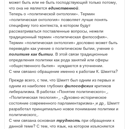
может быть или не быть господствующей только потому,
что она не является
единственной
.
Теперь о «политической онтологии». Термин
«политическая онтология» позволяет лучше понять
специфику того контекста, в котором будут
рассматриваться поставленные вопросы, нежели
традиционный термин «политическая философия».
Термин «политическая онтология» дословно может быть
переведён как учение о политическом бытии, учение о
политике как бытии
. В этой связи традиционные
определения политики как рода занятий или сферы
«общественного бытия» нуждаются в уточнении.
С чем связано обращение именно к работам К. Шмитта?
Прежде всего, с тем, что Шмитт был одним из первых и
одним из наиболее глубоких
философских
критиков
либерализма. В работах «Понятие политического»
,
«Политическая теология»
, «Духовно-историческое
состояние современного парламентаризма»
и др
. Шмитт
разработал принципиально новое понимание политики и
политического
.
С чем связана основная
трудность
при обращении к
данной теме? С тем, что язык, на котором изъясняется