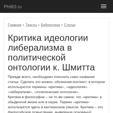
Phil63.ru
Показ
меню
Главная
»
Тексты
»
Библиотека
»
Статьи
Критика идеологии
либерализма в
политической
онтологии к. Шмитта
Прежде всего, необходимо пояснить само название
статьи. Сделать это можно, обозначив контекст, в котором
используются термины «критика», «идеология»,
«либерализм», «политическая онтология».
Критика в философии – не то же самое, что «критика» в
обыденной жизни или в науке. Термин «критика»
используется здесь в кантианском смысле. Критика – это
философское осмысление,
выявление оснований
.