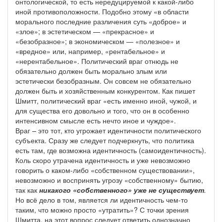
онтологической, то есть нередуцируемой к какой-либо
иной противоположности. Подобно этому «в области
морального последние различения суть «доброе» и
«злое»; в эстетическом — «прекрасное» и
«безобразное»; в экономическом — «полезное» и
«вредное» или, например, «рентабельное» и
«нерентабельное». Политический враг отнюдь не
обязательно должен быть морально злым или
эстетически безобразным. Он совсем не обязательно
должен быть и хозяйственным конкурентом. Как пишет
Шмитт, политический враг «есть именно иной, чужой, и
для существа его довольно и того, что он в особенно
интенсивном смысле есть нечто иное и чуждое».
Враг – это тот, кто угрожает идентичности политического
субъекта. Сразу же следует подчеркнуть, что политика
есть там, где возможна идентичность (самоидентичность).
Коль скоро утрачена идентичность и уже невозможно
говорить о каком-либо «собственном существовании»,
невозможно и воспринять угрозу «собственному» бытию,
так как
никакого «собственного» уже не существует
.
Но всё дело в том, является ли идентичность чем-то
таким, что можно просто «утратить»? С точки зрения
Шмитта, на этот вопрос следует ответить однозначно