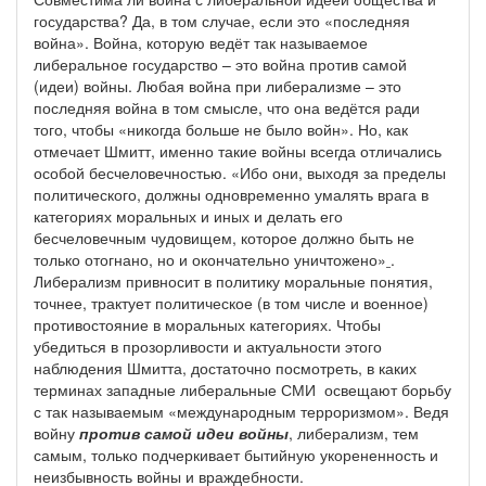
государства? Да, в том случае, если это «последняя
война». Война, которую ведёт так называемое
либеральное государство – это война против самой
(идеи) войны. Любая война при либерализме – это
последняя война в том смысле, что она ведётся ради
того, чтобы «никогда больше не было войн». Но, как
отмечает Шмитт, именно такие войны всегда отличались
особой бесчеловечностью. «Ибо они, выходя за пределы
политического, должны одновременно умалять врага в
категориях моральных и иных и делать его
бесчеловечным чудовищем, которое должно быть не
только отогнано, но и окончательно уничтожено»
.
Либерализм привносит в политику моральные понятия,
точнее, трактует политическое (в том числе и военное)
противостояние в моральных категориях. Чтобы
убедиться в прозорливости и актуальности этого
наблюдения Шмитта, достаточно посмотреть, в каких
терминах западные либеральные СМИ освещают борьбу
с так называемым «международным терроризмом». Ведя
войну
против самой идеи войны
, либерализм, тем
самым, только подчеркивает бытийную укорененность и
неизбывность войны и враждебности.