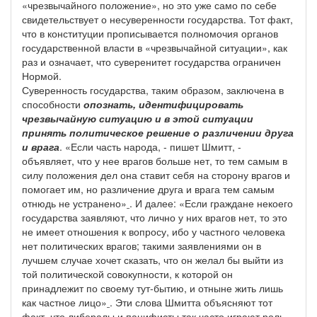
«чрезвычайного положение», но это уже само по себе
свидетельствует о несуверенности государства. Тот факт,
что в конституции прописывается полномочия органов
государственной власти в «чрезвычайной ситуации», как
раз и означает, что суверенитет государства ограничен
Нормой.
Суверенность государства, таким образом, заключена в
способности
опознать, идентифицировать
чрезвычайную ситуацию и в этой ситуации
принять политическое решение о различении друга
и врага
. «Если часть народа, - пишет Шмитт, -
объявляет, что у нее врагов больше нет, то тем самым в
силу положения дел она ставит себя на сторону врагов и
помогает им, но различение друга и врага тем самым
отнюдь не устранено»
. И далее: «Если граждане некоего
государства заявляют, что лично у них врагов нет, то это
не имеет отношения к вопросу, ибо у частного человека
нет политических врагов; такими заявлениями он в
лучшем случае хочет сказать, что он желал бы выйти из
той политической совокупности, к которой он
принадлежит по своему тут-бытию, и отныне жить лишь
как частное лицо»
. Эти слова Шмитта объясняют тот
факт, что либералы и пацифисты так часто играют роль