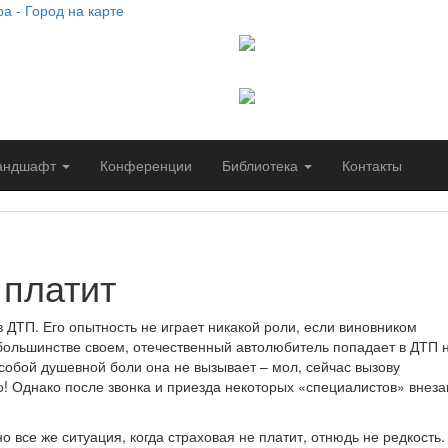
Сайт работает при подде
социально-гуманитарного
Самарского университета
Сайт создан благодаря п
Самарской гуманитарной
андшафт
Конференции
Библиотека
Контакты
 платит
 ДТП. Его опытность не играет никакой роли, если виновником
 большинстве своем, отечественный автолюбитель попадает в ДТП н
особой душевной боли она не вызывает – мол, сейчас вызову
о! Однако после звонка и приезда некоторых «специалистов» внез
о все же ситуация, когда страховая не платит, отнюдь не редкость.