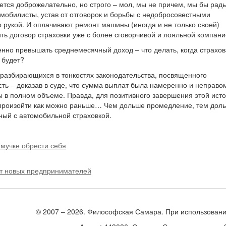
ется доброжелательно, но строго – мол, мы не причем, мы бы рады
томобилисты, устав от отговорок и борьбы с недобросовестными
 рукой. И оплачивают ремонт машины (иногда и не только своей)
ть договор страховки уже с более сговорчивой и лояльной компани
нно превышать среднемесячный доход – что делать, когда страхов
 будет?
о разбирающихся в тонкостях законодательства, посвященного
ть – доказав в суде, что сумма выплат была намеренно и неправо
 в полном объеме. Правда, для позитивного завершения этой ист
ен произойти как можно раньше… Чем дольше промедление, тем дол
ный с автомобильной страховкой.
мучке обрести себя
ет новых предпринимателей
© 2007 – 2026. Философская Самара. При использовани