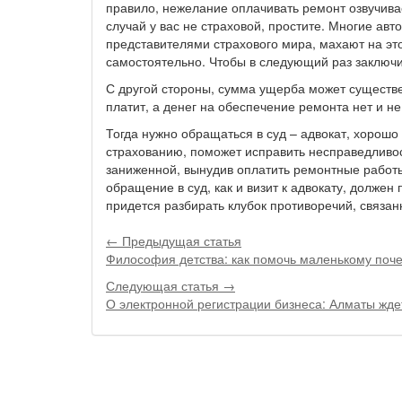
правило, нежелание оплачивать ремонт озвучива
случай у вас не страховой, простите. Многие ав
представителями страхового мира, махают на это
самостоятельно. Чтобы в следующий раз заключи
С другой стороны, сумма ущерба может существе
платит, а денег на обеспечение ремонта нет и не
Тогда нужно обращаться в суд – адвокат, хорош
страхованию, поможет исправить несправедливос
заниженной, вынудив оплатить ремонтные работы
обращение в суд, как и визит к адвокату, долж
придется разбирать клубок противоречий, связан
← Предыдущая статья
Философия детства: как помочь маленькому поче
Следующая статья →
О электронной регистрации бизнеса: Алматы жд