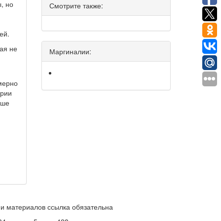
, но
Смотрите также:
ей.
ая не
Маргиналии:
мерно
ории
ьше
и материалов ссылка обязательна