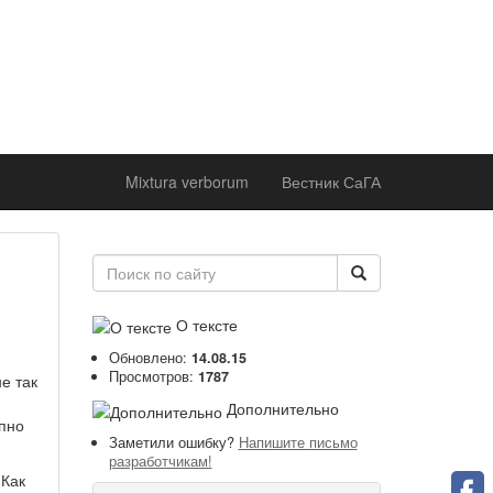
ржке
 института
оддержке
 академии
Mixtura verborum
Вестник СаГА
О тексте
Обновлено:
14.08.15
Просмотров:
1787
е так
Дополнительно
апно
Заметили ошибку?
Напишите письмо
разработчикам!
 Как