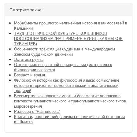
Смотрите также:
Мо(ну)менты прошлого: нелинейная история взаимосвязей в
Калмыкии
ТРУД В ЭТНИЧЕСКОЙ КУЛЬТУРЕ КОЧЕВНИКОВ
ПОСТСОЦИАЛИЗМА (НА ПРИМЕРЕ БУРЯТ, КАЛМЫКОВ,
ТУВИНЦЕВ)
Особенности трансляции буддизма в международном
женском буддийском движении
Эстетика руины
О критериях возрастной периодизации (материалы к
философии возраста)
Возраст и время
Философия истории как философия языка: осмысление
истории в горизонте герменевтической и аналитической
традиций
Бессмертие как проект: смерть и бессмертие человека в
контексте гуманистического и трансгуманистического типов
мировоззрения
Разговор о “Разговоре...”
Критика идеологии либерализма в политической онтологии
к. Шмитта