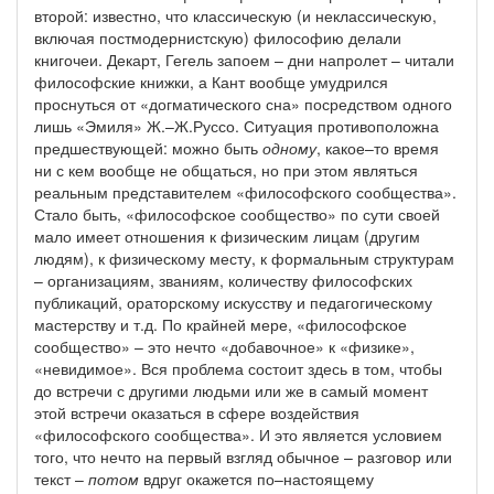
второй: известно, что классическую (и неклассическую,
включая постмодернистскую) философию делали
книгочеи. Декарт, Гегель запоем – дни напролет – читали
философские книжки, а Кант вообще умудрился
проснуться от «догматического сна» посредством одного
лишь «Эмиля» Ж.–Ж.Руссо. Ситуация противоположна
предшествующей: можно быть
одному
, какое–то время
ни с кем вообще не общаться, но при этом являться
реальным представителем «философского сообщества».
Стало быть, «философское сообщество» по сути своей
мало имеет отношения к физическим лицам (другим
людям), к физическому месту, к формальным структурам
– организациям, званиям, количеству философских
публикаций, ораторскому искусству и педагогическому
мастерству и т.д. По крайней мере, «философское
сообщество» – это нечто «добавочное» к «физике»,
«невидимое». Вся проблема состоит здесь в том, чтобы
до встречи с другими людьми или же в самый момент
этой встречи оказаться в сфере воздействия
«философского сообщества». И это является условием
того, что нечто на первый взгляд обычное – разговор или
текст –
потом
вдруг окажется по–настоящему