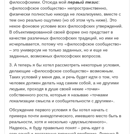
философскими. Отсюда мой
первый тезис
:
«философское сообщество» непространственно,
физически полностью никогда не локализуемо, вместе с
тем оно реально ощутимо (но об этом чуть ниже). Это
некое фоновое условие всех философских утверждений.
В объективированной своей форме оно предстает в
качестве различных философских традиций, но ими не
исчерпывается, потому что «философское сообщество»
– это универсум не только заданных, но и еще не
заданных, возможных философских вопросов.
3. А теперь я бы хотел рассмотреть некоторые условия,
делающие «философское сообщество» возможным.
Таких условий у меня два, и речь будет идти о том, что
человек должен делать над самим собой, а не другими
людьми, проходя в душе своей некие «точки»
собственного роста, которые я называю «точками
локализации смысла и сообщительности с другими».
Обсуждение первого условия я бы хотел начать с
примера почти анекдотического, имевшего место быть в
реальности, хотя и несколько «двусмысленного».
Надеюсь, я буду правильно понят – речь идет о
серьезной и достаточно типичной проблеме. Девочка 9