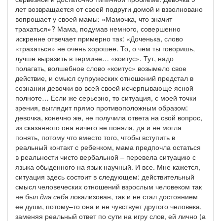
лет возвращается от своей подруги домой и взволновано
вопрошает у своей мамы: «Мамочка, что значит
трахаться»? Мама, подумав немного, совершенно
искренне отвечает примерно так: «Доченька, слово
«трахаться» не очень хорошее. То, о чем ты говоришь,
лучше выразить в термине… «коитус». Тут, надо
полагать, волшебное слово «коитус» возымело свое
действие, и смысл супружеских отношений предстал в
сознании девочки во всей своей исчерпывающе ясной
полноте… Если же серьезно, то ситуация, с моей точки
зрения, выглядит прямо противоположным образом:
девочка, конечно же, не получила ответа на свой вопрос,
из сказанного она ничего не поняла, да и не могла
понять, потому что вместо того, чтобы вступить в
реальный контакт с ребенком, мама предпочла остаться
в реальности чисто вербальной – перевела ситуацию с
языка обыденного на язык научный. И все. Мне кажется,
ситуация здесь состоит в следующем: действительный
смысл человеческих отношений взрослым человеком так
не был
для себя
локализован, так и не стал достоянием
ее души, потому–то она и не чувствует другого человека,
заменяя реальный ответ по сути на игру слов, ей лично (а