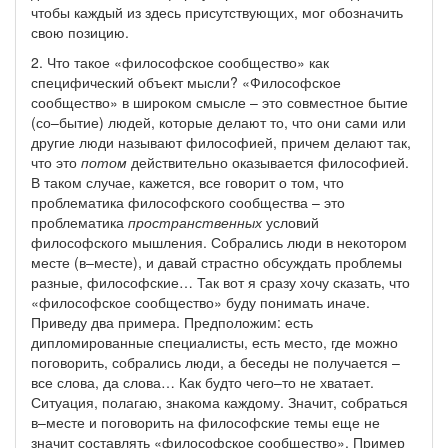
чтобы каждый из здесь присутствующих, мог обозначить
свою позицию.
2. Что такое «философское сообщество» как
специфический объект мысли? «Философское
сообщество» в широком смысле – это совместное бытие
(со–бытие) людей, которые делают то, что они сами или
другие люди называют философией, причем делают так,
что это
потом
действительно оказывается философией.
В таком случае, кажется, все говорит о том, что
проблематика философского сообщества – это
проблематика
пространственных
условий
философского мышления. Собрались люди в некотором
месте (в–месте), и давай страстно обсуждать проблемы
разные, философские… Так вот я сразу хочу сказать, что
«философское сообщество» буду понимать иначе.
Приведу два примера. Предположим: есть
дипломированные специалисты, есть место, где можно
поговорить, собрались люди, а беседы не получается –
все слова, да слова… Как будто чего–то не хватает.
Ситуация, полагаю, знакома каждому. Значит, собраться
в–месте и поговорить на философские темы еще не
значит составлять «философское сообщество». Пример