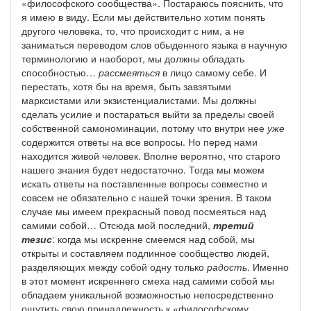
«философского сообщества». Постараюсь пояснить, что
я имею в виду. Если мы действительно хотим понять
другого человека, то, что происходит с ним, а не
заниматься переводом слов обыденного языка в научную
терминологию и наоборот, мы должны обладать
способностью…
рассмеяться
в лицо самому себе. И
перестать, хотя бы на время, быть завзятыми
марксистами или экзистенциалистами. Мы должны
сделать усилие и постараться выйти за пределы своей
собственной самономинации, потому что внутри нее
уже
содержится ответы на все вопросы. Но перед нами
находится живой человек. Вполне вероятно, что старого
нашего знания будет недостаточно. Тогда мы можем
искать ответы на поставленные вопросы совместно и
совсем не обязательно с нашей точки зрения. В таком
случае мы имеем прекрасный повод посмеяться над
самими собой… Отсюда мой последний,
третий
тезис
: когда мы искренне смеемся над собой, мы
открыты и составляем подлинное сообщество людей,
разделяющих между собой одну только
радость
. Именно
в этот момент искреннего смеха над самими собой мы
обладаем уникальной возможностью непосредственно
ощутить свою принадлежность к «философскому