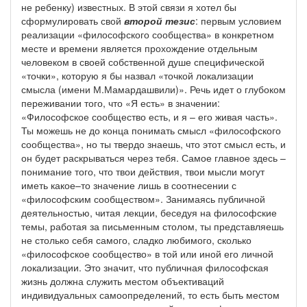
не ребенку) известных. В этой связи я хотел бы
сформулировать свой
второй тезис
: первым условием
реализации «философского сообщества» в конкретном
месте и времени является прохождение отдельным
человеком в своей собственной душе специфической
«точки», которую я бы назвал «точкой локализации
смысла (имени М.Мамардашвили)». Речь идет о глубоком
переживании того, что «Я есть» в значении:
«Философское сообщество есть, и я – его живая часть».
Ты можешь не до конца понимать смысл «философского
сообщества», но ты твердо знаешь, что этот смысл есть, и
он будет раскрываться через тебя. Самое главное здесь –
понимание того, что твои действия, твои мысли могут
иметь какое–то значение лишь в соотнесении с
«философским сообществом». Занимаясь публичной
деятельностью, читая лекции, беседуя на философские
темы, работая за письменным столом, ты представляешь
не столько себя самого, сладко любимого, сколько
«философское сообщество» в той или иной его личной
локализации. Это значит, что публичная философская
жизнь должна служить местом объективаций
индивидуальных самоопределений, то есть быть местом