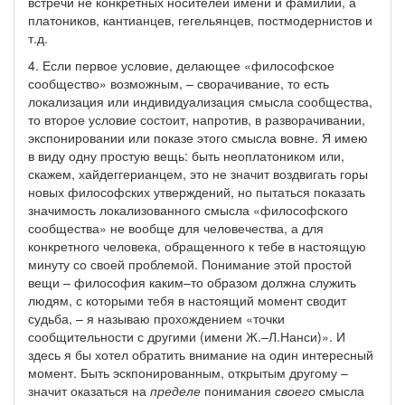
встречи не конкретных носителей имени и фамилии, а
платоников, кантианцев, гегельянцев, постмодернистов и
т.д.
4. Если первое условие, делающее «философское
сообщество» возможным, – сворачивание, то есть
локализация или индивидуализация смысла сообщества,
то второе условие состоит, напротив, в разворачивании,
экспонировании или показе этого смысла вовне. Я имею
в виду одну простую вещь: быть неоплатоником или,
скажем, хайдеггерианцем, это не значит воздвигать горы
новых философских утверждений, но пытаться показать
значимость локализованного смысла «философского
сообщества» не вообще для человечества, а для
конкретного человека, обращенного к тебе в настоящую
минуту со своей проблемой. Понимание этой простой
вещи – философия каким–то образом должна служить
людям, с которыми тебя в настоящий момент сводит
судьба, – я называю прохождением «точки
сообщительности с другими (имени Ж.–Л.Нанси)». И
здесь я бы хотел обратить внимание на один интересный
момент. Быть эскпонированным, открытым другому –
значит оказаться на
пределе
понимания
своего
смысла