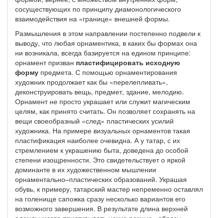
сосуществующих по принципу диамонологического
взаимодействия на «границе» внешней формы.
Размышления в этом направлении постепенно подвели к
выводу, что любая орнаментика, в каких бы формах она
ни возникала, всегда базируется на едином принципе:
орнамент призван
пластифицировать исходную
форму
предмета. С помощью орнаментирования
художник продолжает как бы «перелепливать»,
деконструировать вещь, предмет, здание, мелодию.
Орнамент не просто украшает или служит магическим
целям, как принято считать. Он позволяет сохранять на
вещи своеобразный «след» пластических усилий
художника. На примере визуальных орнаментов такая
пластификация наиболее очевидна. А у татар, с их
стремлением к украшению быта, доведена до особой
степени изощренности. Это свидетельствует о яркой
доминанте в их художественном мышлении
орнаментально–пластических образований. Украшая
обувь, к примеру, татарский мастер непременно оставлял
на голенище сапожка сразу несколько вариантов его
возможного завершения. В результате длина верхней