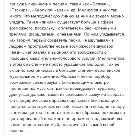
присуща лирическим песням, таким как «Эллуки»,
«Тэскирэ», «Карлыгач кара» и др. Мелизмов в них так
много, что мелодическую линию за ними с трудом можно
угадать. Такая «линия» существует больше в сфере
возможного, поскольку «оплетается» бесчисленными
трелями, форшлагами, опеваниями. По ним угадывается,
как творил первый создатель песни, «нащупывая» в
ладовом пространстве новые возможности звуковой
«вязи», направляя и выбирая эти возможности с
помощью мыслительно–голосового усилия. Мелизматика
в этом смысле – не просто украшение мелодии. Так ее
склонно воспринимать в большей степени европейское
музыкальное мышление. Мелизм – некий перебор
возможных связей звука с близлежащими. Быстро
пропевая их, музыкант как бы прикидывает, куда ему
двинуться дальше, какое из возможных созвучий выбрать.
Он специфическим образом ощупывает близлежащее
пространство звуковых связей, мысленно сохраняя опору
в некоем центре. То есть он мыслит образом, похожим на
центрированный орнамент, но орнамент подвижный, все
время перестраиваемый, пластичный в самой своей
основе...