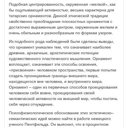
Подобная центрированность, окруженная «мелкой», как
бы ощупывающей активностью, весьма характерна для
татарских орнаментов. Данной этнической традиции
свойственно преобладание плоскостных орнаментов с
достаточно выраженным центром, окруженным мелким и
очень обильным и разнообразным по формам узором.
Из подобного рода наблюдений были сделаны выводы,
что орнамент уникален тем, что означивает наиболее
древние, архаичные, архетипические потенции
художественного пластического мышления. Орнамент
воплощает, означивает эти способы освоения,
«присвоения» человеком пространства, первые попытки
создать проницаемые границы внешнего мира,
находящегося вне человека, и внутреннего мира.
Орнамент – один из первичных способов проецирования
человеком себя вовне, проецирования своей
человеческой активности на внешний мир, чтобы постичь
себя через отчуждение.
Психофизиологическое обоснование этих эстетическо–
семантических идей можно найти в работе немецкого
ученого Пентфильда. Он выяснил, что в процентном