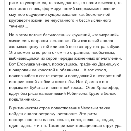
ритм то ускоряется, то замедляется, то почти исчезает, то
возникает вновь, формируя некий сверхсмысл повести:
смутное ощущение существования как бесконечной
круговерти жизни, ее неустанного и бессмысленного
течения...
Но в этом потоке бесчисленных кружений, «завихрений»
жизни есть островки–остановки. Они как некий аналог
застывающему в той или иной позе актеру театра кабуки.
Это моменты встречи с чем–то странным, необычным,
выбивающимся из серой череды жизненных впечатлений.
Вот Егорушка увидел, проснувшись, графиню Драницкую
и очарован ее красотой и обаянием... А вот хохол,
появившийся в свете костра и поведавший о невероятной
истории своей любви и женитьбы. Или Дымов с его
порывами буйства и невнятной тоски... Отец Христофор,
вдруг без рясы напомнивший Робинзона Крузе в белых
подштанниках...
В ритмическом строе повествования Чеховым также
найден аналог островку–остановке. Это ритм
повторяющегося слова: «сплю, сплю, сплю...»; «один,
один, один...» и т.п. Такая ритмоинтонационная структура