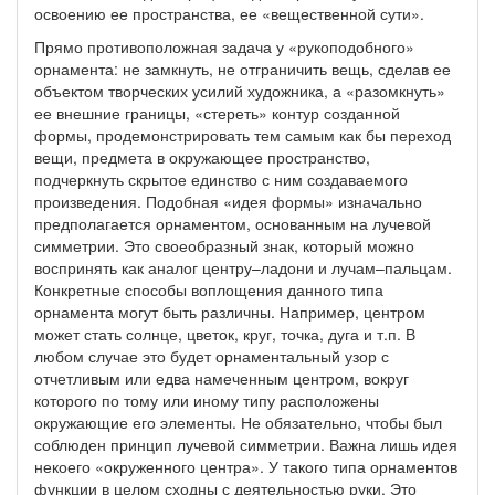
освоению ее пространства, ее «вещественной сути».
Прямо противоположная задача у «рукоподобного»
орнамента: не замкнуть, не отграничить вещь, сделав ее
объектом творческих усилий художника, а «разомкнуть»
ее внешние границы, «стереть» контур созданной
формы, продемонстрировать тем самым как бы переход
вещи, предмета в окружающее пространство,
подчеркнуть скрытое единство с ним создаваемого
произведения. Подобная «идея формы» изначально
предполагается орнаментом, основанным на лучевой
симметрии. Это своеобразный знак, который можно
воспринять как аналог центру–ладони и лучам–пальцам.
Конкретные способы воплощения данного типа
орнамента могут быть различны. Например, центром
может стать солнце, цветок, круг, точка, дуга и т.п. В
любом случае это будет орнаментальный узор с
отчетливым или едва намеченным центром, вокруг
которого по тому или иному типу расположены
окружающие его элементы. Не обязательно, чтобы был
соблюден принцип лучевой симметрии. Важна лишь идея
некоего «окруженного центра». У такого типа орнаментов
функции в целом сходны с деятельностью руки. Это