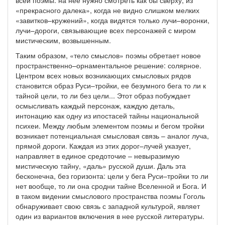
всей поэмы: на нее нужно смотреть как бы сверху, из
«прекрасного далека», когда не видно слишком мелких
«завитков–кружений», когда видятся только лучи–воронки,
лучи–дороги, связывающие всех персонажей с миром
мистическим, возвышенным.
Таким образом, «тело смыслов» поэмы обретает новое
пространственно–орнаментальное решение: солярное.
Центром всех новых возникающих смысловых рядов
становится образ Руси–тройки, ее безумного бега то ли к
тайной цели, то ли без цели... Этот образ побуждает
осмысливать каждый персонаж, каждую деталь,
интонацию как одну из ипостасей тайны национальной
психеи. Между любым элементом поэмы и бегом тройки
возникает потенциальная смысловая связь – аналог луча,
прямой дороги. Каждая из этих дорог–лучей указует,
направляет в единое средоточие – невыразимую
мистическую тайну, «даль» русской души. Даль эта
бесконечна, без горизонта: цели у бега Руси–тройки то ли
нет вообще, то ли она сродни тайне Вселенной и Бога. И
в таком видении смыслового пространства поэмы Гоголь
обнаруживает свою связь с западной культурой, являет
один из вариантов включения в нее русской литературы.