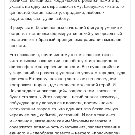
возникает всякий раз, когда Чехов стремится наметить,
указать на одну из открывшихся ему, Егорушке, читателю
ценностей бытия: красоту, страдание, любовь к
родителям, свет души, заботу.
В результате бесчисленных сочетаний фигур кружения и
островка–остановки формируется некий универсальный
пластически–образный принцип выстраивания смыслов
повести.
Его осознанию, почти чистому от смыслов снятию в
читательском восприятии способствует интонационно–
философское завершение повести. Все сужающийся и
ускоряющийся размах кружения по улочкам городка, куда
привезли Егорушку, наконец застывает на последнем
«островке»: пороге, где оставлен маленький герой. И
Чехов задает «повисающий» вопрос о том, какова–то
будет его жизнь. Этот вопрос – некий аналог «взмаху»,
побуждающему вернуться к повести, постичь неким
всеохватным взором то, что единяет всю бесконечную
череду ее лиц, событий, состояний. И вот в таком–то
мысленном, указанном самим Чеховым возврате и
содержится возможность схватывания, запечатлевания
единого мыслеобраза повести – некоего «прасимвола»