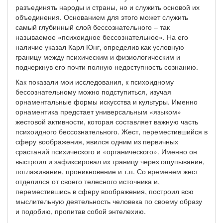
разъединять народы и страны, но и служить основой их
объединения. Основанием для этого может служить
самый глубинный слой бессознательного – так
называемое «психоидное бессознательное». На его
наличие указал Карл Юнг, определив как условную
границу между психическим и физиологическим и
подчеркнув его почти полную недоступность сознанию.
Как показали мои исследования, к психоидному
бессознательному можно подступиться, изучая
орнаментальные формы искусства и культуры. Именно
орнаментика предстает универсальным «языком»
жестовой активности, которая составляет важную часть
психоидного бессознательного. Жест, переместившийся в
сферу воображения, явился одним из первичных
срастаний психического и «органического». Именно он
выстроил и зафиксировал их границу через ощупывание,
поглаживание, проникновение и т.п. Со временем жест
отделился от своего телесного источника и,
переместившись в сферу воображения, построил всю
мыслительную деятельность человека по своему образу
и подобию, пропитав собой энтелехию.