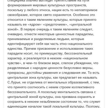
специфика обычно выглядит препятствием на пути
формирования мировых культурных пространств,
поскольку у любого этноса, нации есть то неповторимое
своеобразие, которое свято охраняется. Особенно это
относится к таким явлениям культуры, которые принято
называть ее «ядром» «средоточием», «центральной
зоной». В первую очередь к таким явлениям следует,
очевидно, отнести некоторые ценностные парадигмы,
принимаемые и разделяемые людьми, которые
идентифицируют себя как часть этно–национального
единства. Причем присвоение и использование таких
парадигм носит, по преимуществу, бессознательный
характер, и реализуется в некоем «национальном
чувстве», в чем–то близком вере, слепом убеждении, что
разделяемые с народом ценности безусловно верны,
прекрасны, достойны уважения и следования им. То есть
центральная зона культуры, как предлагает ее называть
С.Лурье, не отделима от ментальных образований, с тем,
что принято соотносить с неким строем коллективного
бессознательного. А поскольку ментальность связана с
центральной зоной культуры, она призвана охранять и
сохранять в некоем незыблемом состоянии то, что служит
единяющим началом такой локальной культуры. Поэтому,