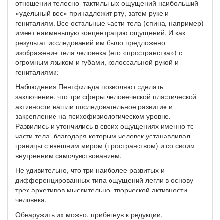
отношении телесно–тактильных ощущений наибольший
«удельный вес» принадлежит рту, затем руке и
гениталиям. Все остальные части тела (спина, например)
имеет наименьшую концентрацию ощущений. И как
результат исследований им было предложено
изображение тела человека (его «пространства») с
огромным языком и губами, колоссальной рукой и
гениталиями:
Наблюдения Пентфильда позволяют сделать
заключение, что три сферы человеческой пластической
активности нашли последовательное развитие и
закрепление на психофизиологическом уровне.
Развились и утончились в своих ощущениях именно те
части тела, благодаря которым человек устанавливал
границы с внешним миром (пространством) и со своим
внутренним самочувствованием.
Не удивительно, что три наиболее развитых и
дифференцированных типа ощущений легли в основу
трех архетипов мыслительно–творческой активности
человека.
Обнаружить их можно, прибегнув к редукции,