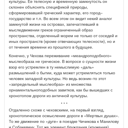
культуры. Ее телесную и временную замкнутость он
склонен объяснять спецификой природы,
сформировавшей греческий характер, его город–
государство и т.п. Во всем этом он видит некий аналог
замкнутой жизни на островах, запечатлевший в
мыследвижении греков ограниченный образ
пространства, отделенный морем не только от соседей и
иных пространств (кроме отвечающих телесности), но и
от течения времени из прошлого в будущее.
Конечно, у Чехова переживание «меандроподобного»
мыслеобраза не греческое. В вопросе о сущности жизни
взор его устремлен в ту немыслимую «даль»
размышлений о бытии, куда может устремляться только
человек западной культуры. Но ведь возник–то этот
«запредельный мыслеобраз» из множества
орнаментальноподобных завитков, как бы вышедших с
хронотопом дороги из античной культуры.
* * *
Отдаленно схоже с чеховскими, на первый взгляд,
хронотопическое осмысление дороги в «Мертвых душах».
То же движение по «дуге» в поездке Чичикова к Манилову
и Собакевичу. Тот же элемент блуждания (кружения),