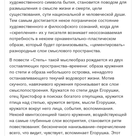
художественного символа бытия, становится поводом для
размышления о смысле жизни и смерти, цели
существования, сути национальной и человеческой души.
Тем самым достигается некое пограничное состояние
художественного и философского сознаний, когда для
«скрепления» их у писателя возникает неосознаваемая
потребность в некоем орнаментально–пластическом
образе, который будет организовывать, «цементировать»
разнородные слои смыслового пространства.
В повести «Степь» такой мыслеобраз рождается из двух
составляющих пространства–времени: образа кружения
по степи и образа небольшого островка, ненадолго
останавливающего текучий водоворот жизни. Мотив
скучного, навязчивого кружения пронизывает все слои
смыслопостроения. Кружатся по степи дядя Егорушки,
отец Христофор в поисках богатого откупщика, кружится
птица над степью, кружится ветряк, мысли Егорушки,
кружатся вокруг него лица, события, воспоминания.
Некоей квинтэссенцией такого кружения, воздействующей
на самые глубинные слои восприятия, становится ритм
повествования: бесконечное нанизывание–перечисление
всего, что видит, чувствует, вспоминает Егорушка. Этот