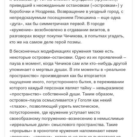
приведший к неожиданным остановкам («островкам») у
Коробочки и Ноздрева. Возвращение в уездный город, с
непредсказуемым посещением Плюшкина – еще одна
«дуга», как бы симметричная первой. В городе
«кружение» возобновлено в отдавании визитов, в
разговорах вокруг покупки Чичикова, в попытках угадать,
кто же на самом деле герой поэмы.
В бесконечных модификациях кружения также есть
некоторые островки–остановки. Одно из их проявлений –
пауза в момент, когда Чичиков сам или кто–нибудь другой
упоминает о мертвых душах. В эти моменты в «реальное
пространство» произведения как бы вторгается
ощущение иного, потустороннего бытия, в переживании
которого каждый персонаж являет тайну – невыразимое
«пространство» собственной души. Таким образом,
островок–пауза осмысливается у Гоголя как некий
«глазок», позволяющий узреть мистическое,
потустороннее, где кружение уступает место
своеобразному погружению–вознесению в немыслимые
«ирреальные дали» смыслового пространства. Такие
«прорывы» в хронотопе кружения напоминают некие
«воронки», «смерчи», которые не только вырастают из