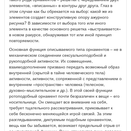
элементов, «вписанных» в контуры друг друга. Глаз в
этом случае как бы обрекается на выбор: какой же из
элементов создает конструктивную опору ажурного
рисунка? В зависимости от выбора того или иного
элемента в качестве основного решетка «выстраивается»
в новом ракурсе, обнаруживая тот или иной принцип
повторяемости.
Основная функция описываемого типа орнаментов – не в
механическом соединении сексуальноподобной и
рукоподобной активности. Их совмещение,
взаимодополнение призвано передать возможный образ
внутренней (скрытой в тайне человеческого тела)
активности, активности, сопряженной с представлением о
внутреннем «пространстве» человека (телесном,
духовно–мыслительном и др.). В этой своей функции
ротоподобный орнамент почти безразличен к вещи – его
носительнице. Он смещает все внимание на себя,
требует тщательного рассматривания, приковывает к
себе бесконечно меняющейся игрой связей. За этим
разглядыванием, диктуемым подобным орнаментом,
вещь как бы забывается, возникает предельный отрыв от