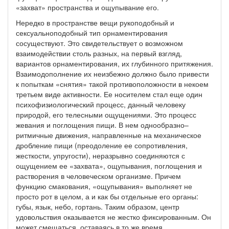
«захват» пространства и ощупывание его.
Нередко в пространстве вещи рукоподобный и
сексуальноподобный тип орнаментирования
сосуществуют. Это свидетельствует о возможном
взаимодействии столь разных, на первый взгляд,
вариантов орнаментирования, их глубинного притяжения.
Взаимодополнение их неизбежно должно было привести
к попыткам «снятия» такой противоположности в некоем
третьем виде активности. Ее носителем стал еще один
психофизиологический процесс, данный человеку
природой, его телесными ощущениями. Это процесс
жевания и поглощения пищи. В нем однообразно–
ритмичные движения, направленные на механическое
дробление пищи (преодоление ее сопротивления,
жесткости, упругости), неразрывно соединяются с
ощущением ее «захвата», ощупывания, поглощения и
растворения в человеческом организме. Причем
функцию смакования, «ощупывания» выполняет не
просто рот в целом, а и как бы отдельные его органы:
губы, язык, небо, гортань. Таким образом, центр
удовольствия оказывается не жестко фиксированным. Он
может смещаться, оставаясь в то же время