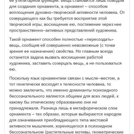
ее утилитарной функции. Вещь становится лишь поводом
для создания орнамента, а орнамент – способом
воплощения духовно–творческой активности человека. От
созерцающего как бы требуется восприятие этой
творческой игры, восхищение ею, постижение через нее
пространственно–активных представлений художника.
Такой орнамент способен полностью «пересоздать»
вещь, сообщив ей совершенно невозможные (с точки
зрения ее назначения) свойства. Но главным всегда
останется задача вызвать восхищение работой
художника, заставить созерцать вещь, а не пользоваться
ею.
Поскольку язык орнаментики связан с мысле–жестом, а
тот генетически восходит к телесности человека, то
можно заключить, что именно доминанты психоидного
бессознательного являются общими для всех людей, к
какому бы этническому образованию они ни
принадлежали. Разница лишь в метафорическом слое
орнамента – тех образах, которые выбираются народом
для означивания преобладающего типа жестовой
активности мышления, коренящегося в психоидном
бессознательном (растительные мотивы, геометрические