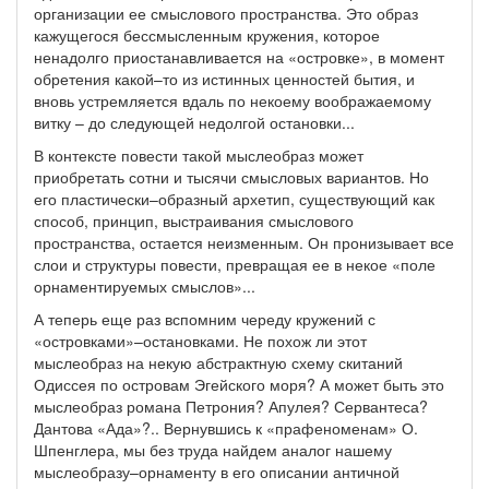
организации ее смыслового пространства. Это образ
кажущегося бессмысленным кружения, которое
ненадолго приостанавливается на «островке», в момент
обретения какой–то из истинных ценностей бытия, и
вновь устремляется вдаль по некоему воображаемому
витку – до следующей недолгой остановки...
В контексте повести такой мыслеобраз может
приобретать сотни и тысячи смысловых вариантов. Но
его пластически–образный архетип, существующий как
способ, принцип, выстраивания смыслового
пространства, остается неизменным. Он пронизывает все
слои и структуры повести, превращая ее в некое «поле
орнаментируемых смыслов»...
А теперь еще раз вспомним череду кружений с
«островками»–остановками. Не похож ли этот
мыслеобраз на некую абстрактную схему скитаний
Одиссея по островам Эгейского моря? А может быть это
мыслеобраз романа Петрония? Апулея? Сервантеса?
Дантова «Ада»?.. Вернувшись к «прафеноменам» О.
Шпенглера, мы без труда найдем аналог нашему
мыслеобразу–орнаменту в его описании античной