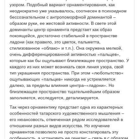
узором. Подобный вариант орнаментирования, как
неоднократно уже указывалось, соотнесен в психоидном
бессознательном с антропоморфной доминантой –
образом руки, ее жестовой активности. В свете этой
доминанты центр орнамента предстает как образ
покоящейся, достаточно стабильной в пространстве
ладони (как правило, это цветок, пальметта,
стилизованное «облако» и т.п.). Она окружена мелкой,
очень дифференцированной активностью «пальцев»,
которые как бы ощупывают близлежащее пространство. У
каждого из них может возникать своя линия узора, свой
тип украшения пространства. При этом «любопытство»
ощупывающих «пальцев» никогда не устремляется
далеко, за пределы влияния центра–«ладони». Но
близлежащее пространство тщательнейшим образом
заполняется, исследуется, детализируется.
Так через орнаментику предстает одна из характерных
особенностей татарского художественного мышления –
его нюансовость, отмеченная рядом исследователей в
отношении разных видов искусства. Но изучение
орнаментов позволило не просто констатировать эту
особенность, а установить ее генезис – связь в с образом