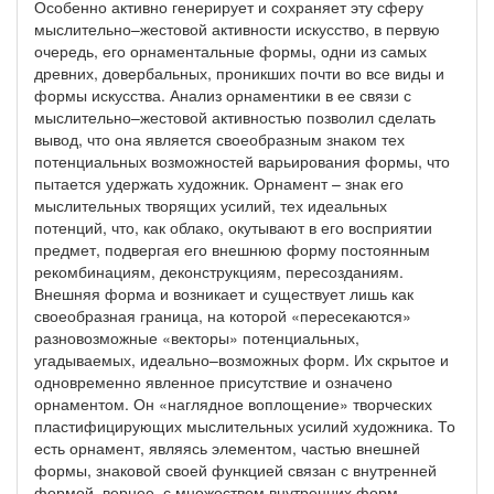
Особенно активно генерирует и сохраняет эту сферу
мыслительно–жестовой активности искусство, в первую
очередь, его орнаментальные формы, одни из самых
древних, довербальных, проникших почти во все виды и
формы искусства. Анализ орнаментики в ее связи с
мыслительно–жестовой активностью позволил сделать
вывод, что она является своеобразным знаком тех
потенциальных возможностей варьирования формы, что
пытается удержать художник. Орнамент – знак его
мыслительных творящих усилий, тех идеальных
потенций, что, как облако, окутывают в его восприятии
предмет, подвергая его внешнюю форму постоянным
рекомбинациям, деконструкциям, пересозданиям.
Внешняя форма и возникает и существует лишь как
своеобразная граница, на которой «пересекаются»
разновозможные «векторы» потенциальных,
угадываемых, идеально–возможных форм. Их скрытое и
одновременно явленное присутствие и означено
орнаментом. Он «наглядное воплощение» творческих
пластифицирующих мыслительных усилий художника. То
есть орнамент, являясь элементом, частью внешней
формы, знаковой своей функцией связан с внутренней
формой, вернее, с множеством внутренних форм,