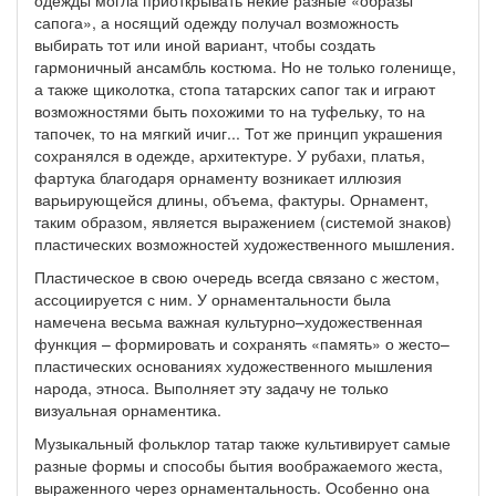
одежды могла приоткрывать некие разные «образы
сапога», а носящий одежду получал возможность
выбирать тот или иной вариант, чтобы создать
гармоничный ансамбль костюма. Но не только голенище,
а также щиколотка, стопа татарских сапог так и играют
возможностями быть похожими то на туфельку, то на
тапочек, то на мягкий ичиг... Тот же принцип украшения
сохранялся в одежде, архитектуре. У рубахи, платья,
фартука благодаря орнаменту возникает иллюзия
варьирующейся длины, объема, фактуры. Орнамент,
таким образом, является выражением (системой знаков)
пластических возможностей художественного мышления.
Пластическое в свою очередь всегда связано с жестом,
ассоциируется с ним. У орнаментальности была
намечена весьма важная культурно–художественная
функция – формировать и сохранять «память» о жесто–
пластических основаниях художественного мышления
народа, этноса. Выполняет эту задачу не только
визуальная орнаментика.
Музыкальный фольклор татар также культивирует самые
разные формы и способы бытия воображаемого жеста,
выраженного через орнаментальность. Особенно она