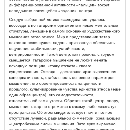
дифференцированной активности «пальцев» вокруг
неподвижно покоящейся «ладони»–центра.
Следуя выбранной логике исследования, удалось
воссоздать по татарским орнаментам некие ментальные
структуры, лежащие в самом основании художественного
мышления этого этноса. Мир в представлении татар
похож на покоящуюся ладонь, призванную обеспечить
ощущение стабильности, устойчивости,
центрированности. Такой центр, как правило, с трудом
смещается: татарское мышление не любит менять
исходную позицию, «точку отсчета» своего
существования. Отсюда – достаточно ярко выраженная
консервативность, стабильность основных параметров
мышления, его ориентированность на ценности
прошлого, культивирование чувства единства этноса (еще
один образ центра), его самодостаточности,
относительной замкнутости. Обретая такой центр, опору,
мышление татар не стремится к какому–либо «захвату»
пространства. Об этом свидетельствует почти полное
отсутствие лучевой, радиальной симметрии, означающей
«центробежные силы» мышления. Зато ярко выражено
другое начало: тончайшее, мельчайшее, скрупулезное