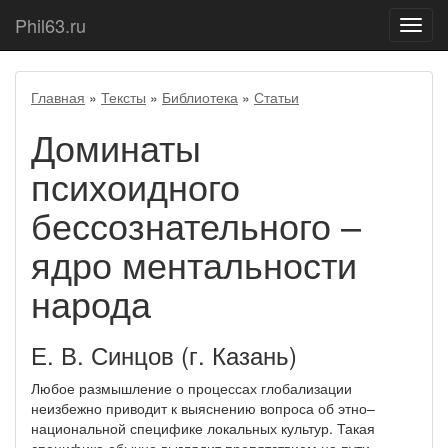
Phil63.ru
Показ
меню
Главная
»
Тексты
»
Библиотека
»
Статьи
Доминаты
психоидного
бессознательного –
ядро ментальности
народа
Е. В. Синцов (г. Казань)
Любое размышление о процессах глобализации
неизбежно приводит к выяснению вопроса об этно–
национальной специфике локальных культур. Такая