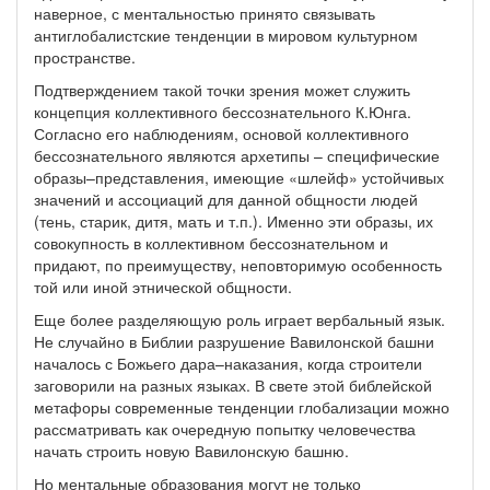
наверное, с ментальностью принято связывать
антиглобалистские тенденции в мировом культурном
пространстве.
Подтверждением такой точки зрения может служить
концепция коллективного бессознательного К.Юнга.
Согласно его наблюдениям, основой коллективного
бессознательного являются архетипы – специфические
образы–представления, имеющие «шлейф» устойчивых
значений и ассоциаций для данной общности людей
(тень, старик, дитя, мать и т.п.). Именно эти образы, их
совокупность в коллективном бессознательном и
придают, по преимуществу, неповторимую особенность
той или иной этнической общности.
Еще более разделяющую роль играет вербальный язык.
Не случайно в Библии разрушение Вавилонской башни
началось с Божьего дара–наказания, когда строители
заговорили на разных языках. В свете этой библейской
метафоры современные тенденции глобализации можно
рассматривать как очередную попытку человечества
начать строить новую Вавилонскую башню.
Но ментальные образования могут не только