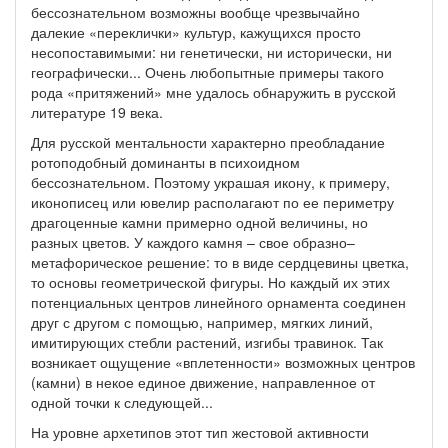
бессознательном возможны вообще чрезвычайно
далекие «переклички» культур, кажущихся просто
несопоставимыми: ни генетически, ни исторически, ни
географически... Очень любопытные примеры такого
рода «притяжений» мне удалось обнаружить в русской
литературе 19 века.
Для русской ментальности характерно преобладание
ротоподобный доминанты в психоидном
бессознательном. Поэтому украшая икону, к примеру,
иконописец или ювелир располагают по ее периметру
драгоценные камни примерно одной величины, но
разных цветов. У каждого камня – свое образно–
метафорическое решение: то в виде сердцевины цветка,
то основы геометрической фигуры. Но каждый их этих
потенциальных центров линейного орнамента соединен
друг с другом с помощью, например, мягких линий,
имитирующих стебли растений, изгибы травинок. Так
возникает ощущение «вплетенности» возможных центров
(камни) в некое единое движение, направленное от
одной точки к следующей...
На уровне архетипов этот тип жестовой активности