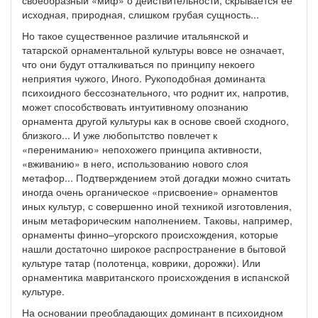
своеобразный «миф» о действительности, скрывается ее
исходная, природная, слишком грубая сущность...
Но такое существенное различие итальянской и
татарской орнаментальной культуры вовсе не означает,
что они будут отталкиваться по принципу некоего
неприятия чужого, Иного. Рукоподобная доминанта
психоидного бессознательного, что роднит их, напротив,
может способствовать интуитивному опознанию
орнамента другой культуры как в основе своей сходного,
близкого... И уже любопытство повлечет к
«перениманию» непохожего принципа активности,
«вживанию» в него, использованию нового слоя
метафор... Подтверждением этой догадки можно считать
иногда очень органическое «присвоение» орнаментов
иных культур, с совершенно иной техникой изготовления,
иным метафорическим наполнением. Таковы, например,
орнаменты финно–угорского происхождения, которые
нашли достаточно широкое распространение в бытовой
культуре татар (полотенца, коврики, дорожки). Или
орнаментика мавританского происхождения в испанской
культуре.
На основании преобладающих доминант в психоидном