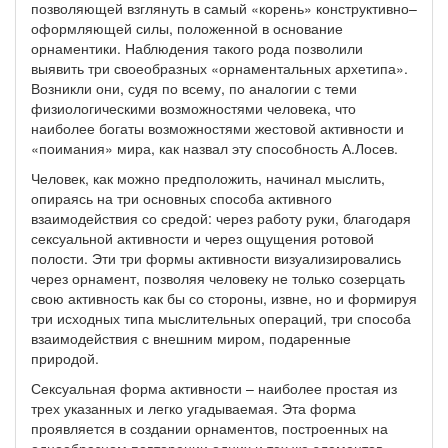
позволяющей взглянуть в самый «корень» конструктивно–
оформляющей силы, положенной в основание
орнаментики. Наблюдения такого рода позволили
выявить три своеобразных «орнаментальных архетипа».
Возникли они, судя по всему, по аналогии с теми
физиологическими возможностями человека, что
наиболее богаты возможностями жестовой активности и
«поимания» мира, как назвал эту способность А.Лосев.
Человек, как можно предположить, начинал мыслить,
опираясь на три основных способа активного
взаимодействия со средой: через работу руки, благодаря
сексуальной активности и через ощущения ротовой
полости. Эти три формы активности визуализировались
через орнамент, позволяя человеку не только созерцать
свою активность как бы со стороны, извне, но и формируя
три исходных типа мыслительных операций, три способа
взаимодействия с внешним миром, подаренные
природой.
Сексуальная форма активности – наиболее простая из
трех указанных и легко угадываемая. Эта форма
проявляется в создании орнаментов, построенных на