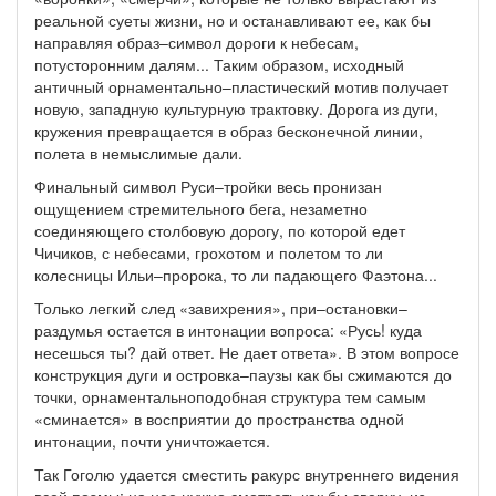
реальной суеты жизни, но и останавливают ее, как бы
направляя образ–символ дороги к небесам,
потусторонним далям... Таким образом, исходный
античный орнаментально–пластический мотив получает
новую, западную культурную трактовку. Дорога из дуги,
кружения превращается в образ бесконечной линии,
полета в немыслимые дали.
Финальный символ Руси–тройки весь пронизан
ощущением стремительного бега, незаметно
соединяющего столбовую дорогу, по которой едет
Чичиков, с небесами, грохотом и полетом то ли
колесницы Ильи–пророка, то ли падающего Фаэтона...
Только легкий след «завихрения», при–остановки–
раздумья остается в интонации вопроса: «Русь! куда
несешься ты? дай ответ. Не дает ответа». В этом вопросе
конструкция дуги и островка–паузы как бы сжимаются до
точки, орнаментальноподобная структура тем самым
«сминается» в восприятии до пространства одной
интонации, почти уничтожается.
Так Гоголю удается сместить ракурс внутреннего видения