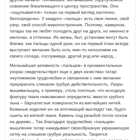
освоение близлежащего к центру пространства. Оно
«ощупывается» только на первый взгляд хаотично,
беспорядочно. У каждого «пальца» есть своя линия, свой
узор, свой способ миропостроения. Поэтому, наверное,
татары так не любят походить друг на друга, но именно в
мелочах, в оттенках. Их жизнь, быт, установки могут быть
близки, как пальцы одной руки, но на первый план всегда
выступает желание быть хоть чем–то непохожим на
своего соседа, сослуживца, другой род или народ...
Мельчайшая активность «пальцев» в орнаментальных
узорах свидетельствует еще о двух качествах татар:
неутомимом трудолюбии и связанном с ним желании
приукрасить слишком грубую действительность. Узоры
вышивальщиц, к примеру, столь плотные, что исходную
фактуру ткани невозможно определить: вместо грубого
льна – бархатистые поверхности из мягчайших нитей.
Кожаные изделия из–за аппликаций выглядят так, будто
сшиты из мягкой ткани. Камень под резьбой почти похож
на дерево... Так благодаря трудолюбию «пальцев»
мышление татар накидывает своеобразную украшающую
сетку на слишком грубую реальность. Творится