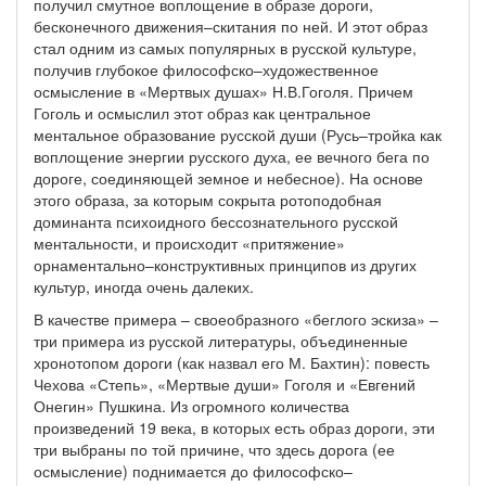
получил смутное воплощение в образе дороги,
бесконечного движения–скитания по ней. И этот образ
стал одним из самых популярных в русской культуре,
получив глубокое философско–художественное
осмысление в «Мертвых душах» Н.В.Гоголя. Причем
Гоголь и осмыслил этот образ как центральное
ментальное образование русской души (Русь–тройка как
воплощение энергии русского духа, ее вечного бега по
дороге, соединяющей земное и небесное). На основе
этого образа, за которым сокрыта ротоподобная
доминанта психоидного бессознательного русской
ментальности, и происходит «притяжение»
орнаментально–конструктивных принципов из других
культур, иногда очень далеких.
В качестве примера – своеобразного «беглого эскиза» –
три примера из русской литературы, объединенные
хронотопом дороги (как назвал его М. Бахтин): повесть
Чехова «Степь», «Мертвые души» Гоголя и «Евгений
Онегин» Пушкина. Из огромного количества
произведений 19 века, в которых есть образ дороги, эти
три выбраны по той причине, что здесь дорога (ее
осмысление) поднимается до философско–