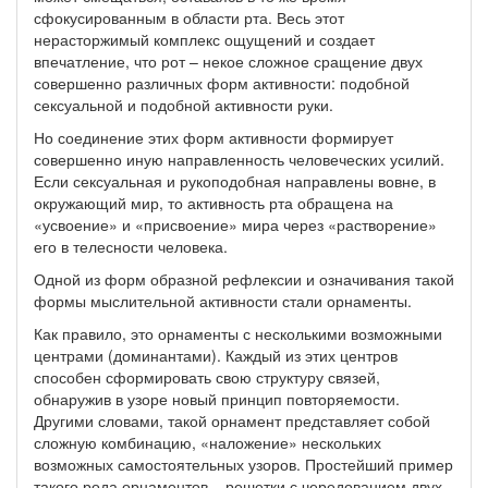
сфокусированным в области рта. Весь этот
нерасторжимый комплекс ощущений и создает
впечатление, что рот – некое сложное сращение двух
совершенно различных форм активности: подобной
сексуальной и подобной активности руки.
Но соединение этих форм активности формирует
совершенно иную направленность человеческих усилий.
Если сексуальная и рукоподобная направлены вовне, в
окружающий мир, то активность рта обращена на
«усвоение» и «присвоение» мира через «растворение»
его в телесности человека.
Одной из форм образной рефлексии и означивания такой
формы мыслительной активности стали орнаменты.
Как правило, это орнаменты с несколькими возможными
центрами (доминантами). Каждый из этих центров
способен сформировать свою структуру связей,
обнаружив в узоре новый принцип повторяемости.
Другими словами, такой орнамент представляет собой
сложную комбинацию, «наложение» нескольких
возможных самостоятельных узоров. Простейший пример
такого рода орнаментов – решетки с чередованием двух