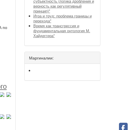
субъектность (логика дробления и
верность как регулятивный
принцип)*
Игра и труд: проблема границы и
перехода*
Время как трансгрессия и
А по
фундаментальная онтология М.
Хайдеггера*
Маргиналии:
го