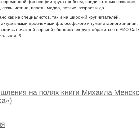
 современной философии круга проблем, среди которых сознание,
 ложь, истина, власть, медиа, поэзис, возраст и др.
но как на специалистов, так и на широкий круг читателей,
актуальными проблемами философского и гуманитарного знания.
стись печатной версией сборника следует обратиться в РИО СаГ
иальная, 6.
шления на полях книги Михаила Менско
ка»)
ия