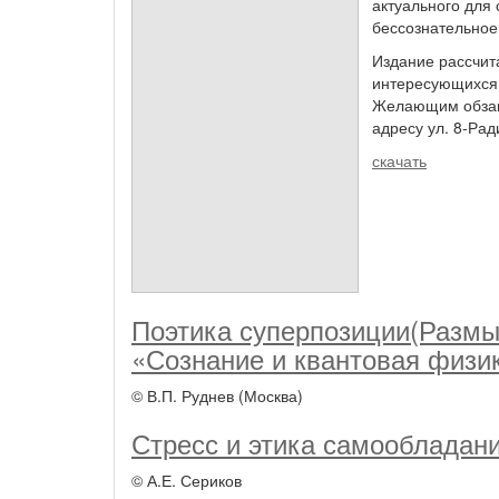
актуального для
бессознательное,
Издание рассчита
интересующихся 
Желающим обзаве
адресу ул. 8-Рад
скачать
Поэтика суперпозиции(Размы
«Сознание и квантовая физи
© В.П. Руднев (Москва)
Стресс и этика самообладан
© А.Е. Сериков