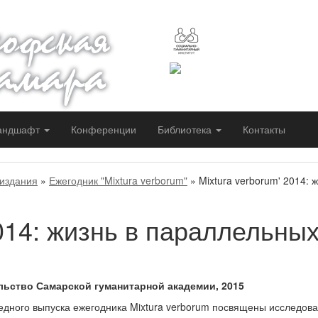
Сайт работает при подде
социально-гуманитарного
Самарского университета
Сайт создан благодаря п
Самарской гуманитарной
андшафт
Конференции
Библиотека
Контакты
издания
»
Ежегодник "Mixtura verborum"
» Mixtura verborum' 2014: 
2014: жизнь в параллельны
льство Самарской гуманитарной академии, 2015
дного выпуска ежегодника Mixtura verborum посвящены исследов