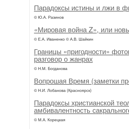
Парадоксы истины и лжи в 
© Ю.А. Разинов
«Мировая война Z», или нов
© Е.А. Иваненко © А.В. Шайкин
Границы «пригодности» фото
разговор о жанрах
© Н.М. Богданова
Вопрошая Время (заметки п
© Н.И. Лобанова (Красноярск)
Парадоксы христианской теол
амбивалентность сакральног
© М.А. Корецкая