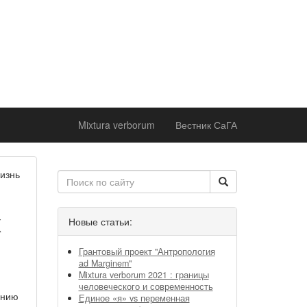
ржке
 института
оддержке
 академии
Mixtura verborum
Вестник СаГА
жизнь
х
Новые статьи:
Грантовый проект "Антропология
ad Marginem"
Mixtura verborum 2021 : границы
человеческого и современность
анию
Единое «я» vs переменная